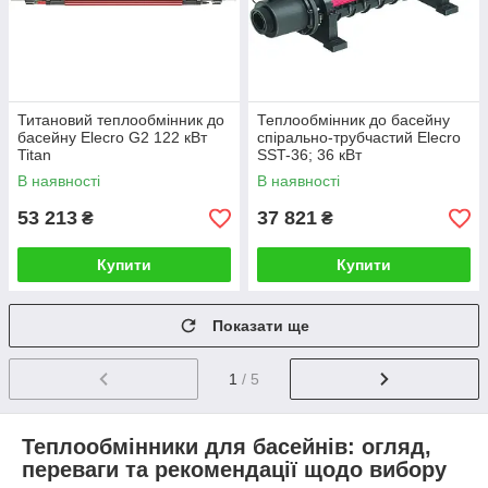
Титановий теплообмінник до
Теплообмінник до басейну
басейну Elecro G2 122 кВт
спірально-трубчастий Elecro
Titan
SST-36; 36 кВт
В наявності
В наявності
53 213
37 821
₴
₴
Купити
Купити
Показати ще
1
/ 5
Теплообмінники для басейнів: огляд,
переваги та рекомендації щодо вибору