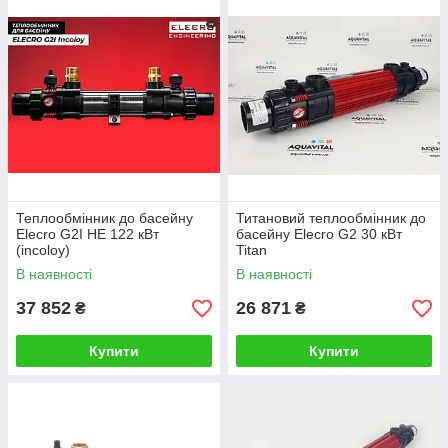
Теплообмінник до басейну
Титановий теплообмінник до
Elecro G2I HE 122 кВт
басейну Elecro G2 30 кВт
(incoloy)
Titan
В наявності
В наявності
37 852
26 871
₴
₴
Купити
Купити