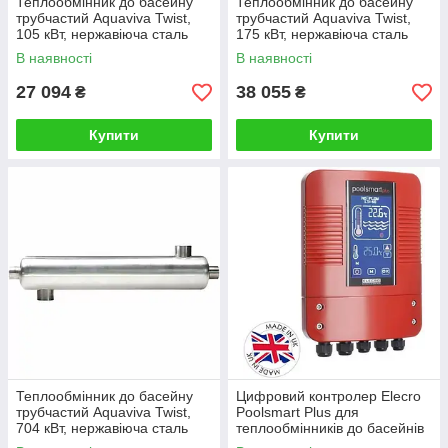
Теплообмінник до басейну
Теплообмінник до басейну
трубчастий Aquaviva Twist,
трубчастий Aquaviva Twist,
105 кВт, нержавіюча сталь
175 кВт, нержавіюча сталь
316L
316L
В наявності
В наявності
27 094
38 055
₴
₴
Купити
Купити
Теплообмінник до басейну
Цифровий контролер Elecro
трубчастий Aquaviva Twist,
Poolsmart Plus для
704 кВт, нержавіюча сталь
теплообмінників до басейнів
316L
G2/SST