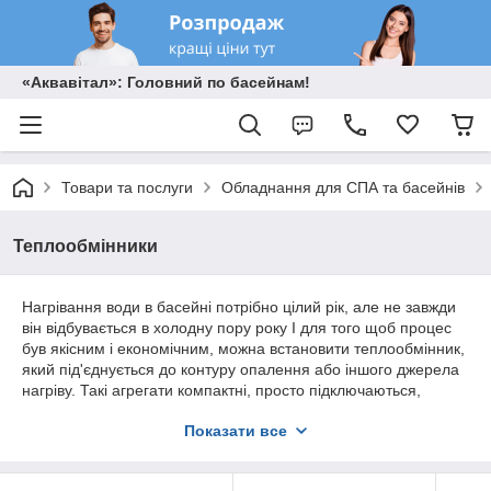
«Аквавітал»: Головний по басейнам!
Товари та послуги
Обладнання для СПА та басейнів
Теплообмінники
Нагрівання води в басейні потрібно цілий рік, але не завжди
він відбувається в холодну пору року І для того щоб процес
був якісним і економічним, можна встановити теплообмінник,
який під'єднується до контуру опалення або іншого джерела
нагріву. Такі агрегати компактні, просто підключаються,
споживають мало енергії і не вимагають додаткових ресурсів
Показати все
для роботи.
Спіральні і трубчасті теплообмінники