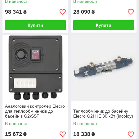
В наявності
В наявності
98 341
28 090
₴
₴
Купити
Купити
Аналоговий контролер Elecro
для теплообмінників до
Теплообмінник до басейну
басейнів G2\SST
Elecro G2I HE 30 кВт (incoloy)
В наявності
В наявності
15 672
18 338
₴
₴