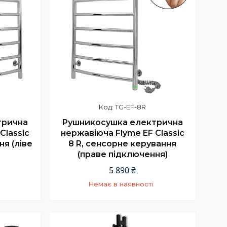
TG-EF-8R
трична
Рушникосушка електрична
Classic
нержавіюча Flyme EF Classic
ня (ліве
8 R, сенсорне керування
(праве підключення)
5 890 ₴
Немає в наявності
5
+380 (66) 002-42-75
Відділ продажу