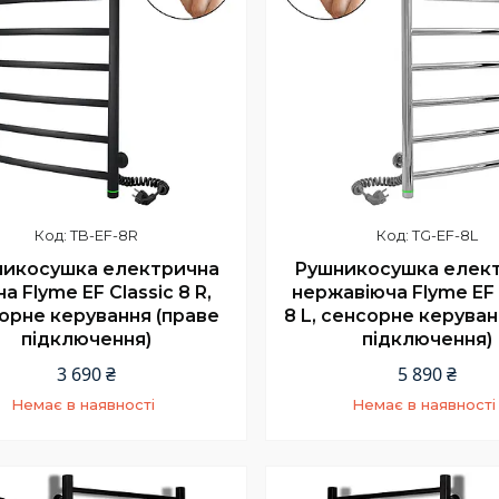
TB-EF-8R
TG-EF-8L
икосушка електрична
Рушникосушка елек
а Flyme EF Classic 8 R,
нержавіюча Flyme EF 
орне керування (праве
8 L, сенсорне керуван
підключення)
підключення)
3 690 ₴
5 890 ₴
Немає в наявності
Немає в наявності
+380 (66) 002-42-75
+380 (66) 002-42-7
Відділ продажу
Відділ продажу