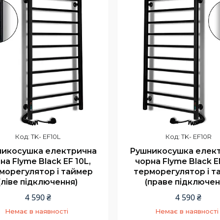
TK- EF10L
TK- EF10R
икосушка електрична
Рушникосушка елек
на Flyme Black EF 10L,
чорна Flyme Black E
морегулятор і таймер
терморегулятор і т
(ліве підключення)
(праве підключен
4 590 ₴
4 590 ₴
Немає в наявності
Немає в наявності