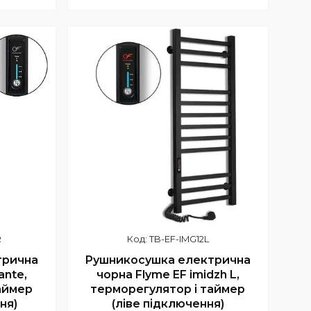
5
+380 (66) 002-42-75
Відділ продажу
R
TB-EF-IMG12L
трична
Рушникосушка електрична
ante,
чорна Flyme EF imidzh L,
аймер
терморегулятор і таймер
ня)
(ліве підключення)