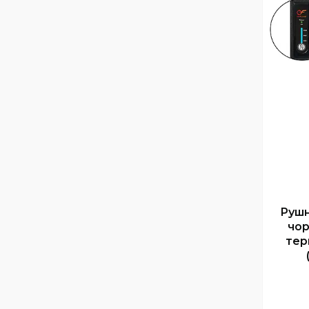
Рушн
чор
тер