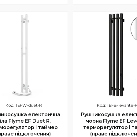
+380 (66) 002-42-75
+380 (66) 002-42-7
Відділ продажу
Відділ продажу
TEFW-duet-R
TEFB-levante-
икосушка електрична
Рушникосушка елек
іла Flyme EF Duet R,
чорна Flyme EF Lev
морегулятор і таймер
терморегулятор і т
праве підключення)
(праве підключен