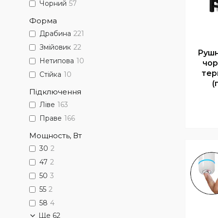
Чорний
57
Форма
Драбина
221
Змійовик
22
Рушн
Нетипова
10
чор
тер
Стійка
10
(
Підключення
Ліве
163
Праве
166
Мощность, Вт
30
2
47
2
50
3
55
2
58
4
Ще 62