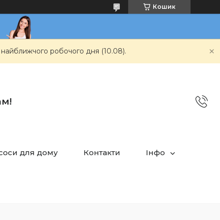
Кошик
 найближчого робочого дня (10.08).
ам!
асоси для дому
Контакти
Інфо