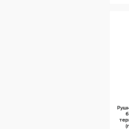
Рушн
б
тер
(