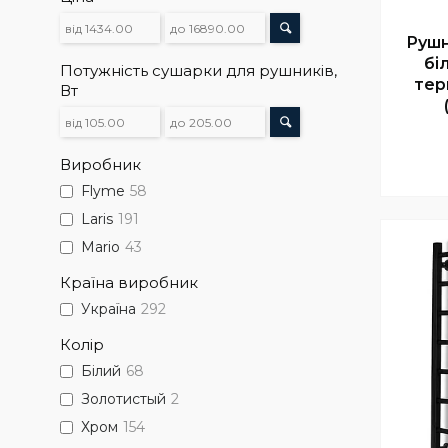
Рушн
бі
Потужність сушарки для рушників,
тер
Вт
Виробник
Flyme
58
Laris
191
Mario
43
Країна виробник
Україна
292
Колір
Білий
68
Золотистый
2
Хром
154