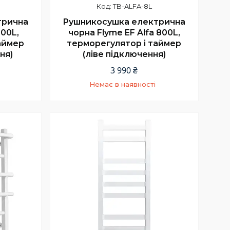
TB-ALFA-8L
трична
Рушникосушка електрична
800L,
чорна Flyme EF Alfa 800L,
аймер
терморегулятор і таймер
ня)
(ліве підключення)
3 990 ₴
Немає в наявності
5
+380 (66) 002-42-75
Відділ продажу