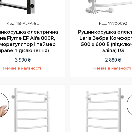
TB-ALFA-8L
77700092
икосушка електрична
Рушникосушка елек
на Flyme EF Alfa 800R,
Laris Зебра Комфор
морегулятор і таймер
500 х 600 Е (підклю
праве підключення)
зліва) R3
3 990 ₴
2 880 ₴
Немає в наявності
Немає в наявності
+380 (66) 002-42-75
+380 (66) 002-42-7
Відділ продажу
Відділ продажу