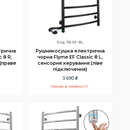
TB-EF-8L
трична
Рушникосушка електрична
c 8 R,
чорна Flyme EF Classic 8 L,
(праве
сенсорне керування (ліве
підключення)
3 690 ₴
Немає в наявності
5
+380 (66) 002-42-75
Відділ продажу