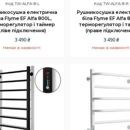
TW-ALFA-8-L
TW-ALFA-8-R
икосушка електрична
Рушникосушка елек
ла Flyme EF Alfa 800L,
біла Flyme EF Alfa 
морегулятор і таймер
терморегулятор і т
(ліве підключення)
(праве підключен
3 490 ₴
3 490 ₴
Немає в наявності
Немає в наявності
+380 (66) 002-42-75
+380 (66) 002-42-7
Відділ продажу
Відділ продажу