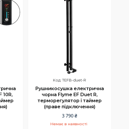
TEFB-duet-R
трична
Рушникосушка електрична
F 10R,
чорна Flyme EF Duet R,
аймер
терморегулятор і таймер
ня)
(праве підключення)
3 790 ₴
Немає в наявності