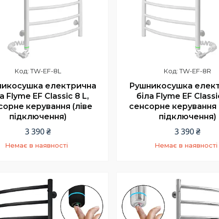
TW-EF-8L
TW-EF-8R
икосушка електрична
Рушникосушка елек
а Flyme EF Classic 8 L,
біла Flyme EF Classi
сорне керування (ліве
сенсорне керування 
підключення)
підключення)
3 390 ₴
3 390 ₴
Немає в наявності
Немає в наявності
+380 (66) 002-42-75
+380 (66) 002-42-7
Відділ продажу
Відділ продажу