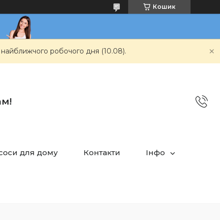
Кошик
 найближчого робочого дня (10.08).
ам!
асоси для дому
Контакти
Інфо