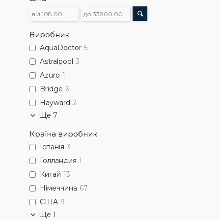
Виробник
AquaDoctor
5
Astralpool
3
Azuro
1
Bridge
6
Hayward
2
Ще 7
Країна виробник
Іспанія
3
Голландия
1
Китай
13
Німеччина
67
США
9
Ще 1