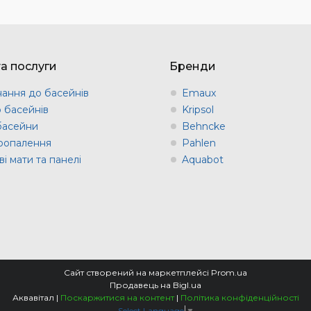
та послуги
Бренди
ання до басейнів
Emaux
о басейнів
Kripsol
 басейни
Behncke
оопалення
Pahlen
і мати та панелі
Aquabot
Сайт створений на маркетплейсі
Prom.ua
Продавець на Bigl.ua
Аквавітал |
Поскаржитися на контент
|
Політика конфіденційності
Select Language
▼