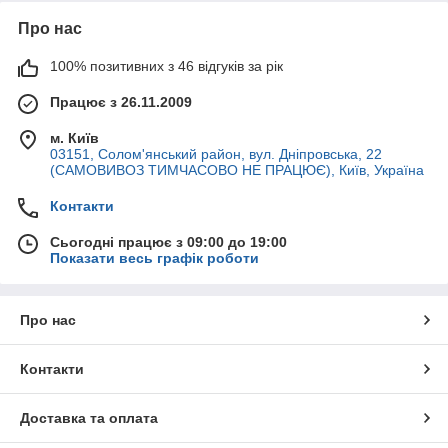
їх переваги та рекомендації щодо вибору.
Принципи роботи електронагрівачів
Про нас
Електронагрівачі перетворять електричну енергію на тепло
100% позитивних з 46 відгуків за рік
за допомогою опору, створюваного при проходженні струму
через елементи обігріву. Ці елементи можуть бути
Працює з 26.11.2009
виготовлені з різних матеріалів, таких як нержавіюча сталь
або титан. Процес обігріву здійснюється наступним чином:
м. Київ
03151, Солом'янський район, вул. Дніпровська, 22
Електричний струм проходить через елементи
(САМОВИВОЗ ТИМЧАСОВО НЕ ПРАЦЮЄ), Київ, Україна
обігріву, які мають високий опір.
Контакти
Елементи обігріву виділяють тепло за рахунок опору
електричного струму.
Сьогодні працює з 09:00 до 19:00
Тепло передається воді, що циркулює через
Показати весь графік роботи
обігрівач.
Температура води збільшується, забезпечуючи
комфортні умови для плавання.
Про нас
Електронагрівачі можуть бути оснащені термостатом для
регулювання температури та автоматичного увімкнення або
Контакти
відключення пристрою при досягненні заданого рівня нагріву.
Переваги електронагрівачів
Доставка та оплата
Електронагрівачі мають ряд переваг, які роблять їх