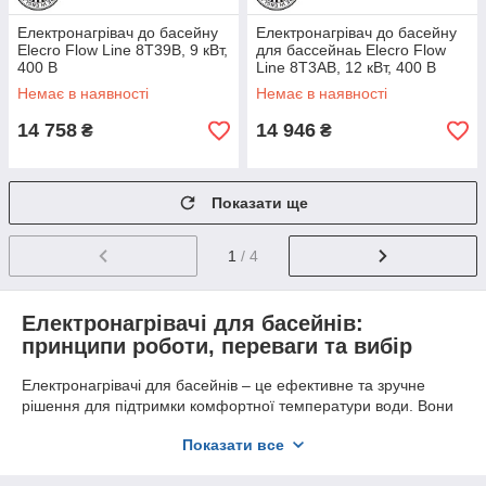
Електронагрівач до басейну
Електронагрівач до басейну
Elecro Flow Line 8Т39В, 9 кВт,
для бассейнаь Elecro Flow
400 В
Line 8Т3АВ, 12 кВт, 400 В
Немає в наявності
Немає в наявності
14 758
14 946
₴
₴
Показати ще
1
/ 4
Електронагрівачі для басейнів:
принципи роботи, переваги та вибір
Електронагрівачі для басейнів – це ефективне та зручне
рішення для підтримки комфортної температури води. Вони
працюють на електриці та забезпечують стабільне обігрів,
Показати все
дозволяючи використовувати басейн у будь-яку пору року. У
цій статті ми розглянемо принципи роботи електронагрівачів,