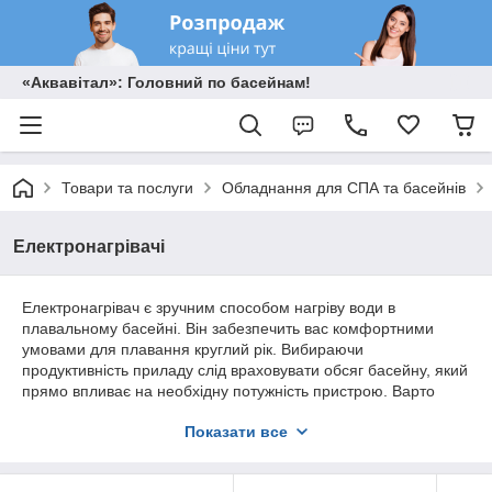
«Аквавітал»: Головний по басейнам!
Товари та послуги
Обладнання для СПА та басейнів
Електронагрівачі
Електронагрівач є зручним способом нагріву води в
плавальному басейні. Він забезпечить вас комфортними
умовами для плавання круглий рік. Вибираючи
продуктивність приладу слід враховувати обсяг басейну, який
прямо впливає на необхідну потужність пристрою. Варто
відзначити, що електричні Тени підігрівають воду набагато
Показати все
швидше теплообмінників.
Пластиковий або нержавіючий корпус