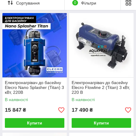
Сортування
0
Фільтри
Основними різновидами корпусу є пластиковий та
нержавіючий, які мають свої переваги. Пластиковий корпус
не боїться корозії і стійкий до деформації від підвищення
температури. Нержавіючі здатні витримати велику
температуру, а при сплаві з титаном вони можуть
використовуватися в агресивному середовищі.
Каталог електронагрівачів для басейнів
Каталог включає великий асортимент електронагрівачів для
басейнів в нержавіючому і пластиковому корпусі.
Автоматична система відключення вбереже ваш агрегат від
перегріву і поломки. Всі вони відрізняються надійністю і
довговічністю.
Електронагрівач до басейну
Електронагрівач до басейну
Elecro Nano Splasher (Titan) 3
Elecro Flowline 2 (Titan) 3 кВт,
кВт, 220В
220 В
В наявності
В наявності
15 847
17 490
₴
₴
Купити
Купити