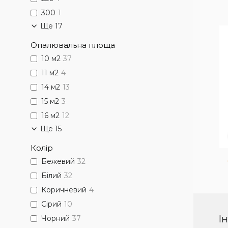
300
1
Ще 17
Опалювальна площа
Обігрівач з двома
10 м2
37
нагрівальними поверхнями.
Зручне розташування на
11 м2
4
ніжках дозволяє переміщати
14 м2
13
його по кімнаті. Обігріває
приміщення до 28 м.кв, має
15 м2
3
вбудований
16 м2
12
терморегулятор.
Ще 15
Колір
Бежевий
32
Білий
32
Коричневий
4
Сірий
10
І
Чорний
37