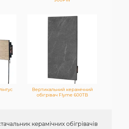
чена для
зміщення
жність 600
 кв.м.
рограматора
боти по
лінтус
Вертикальний керамічний
обігрівач Flyme 600TB
тачальник керамічних обігрівачів