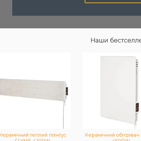
Наши бестселл
Обігрівач з інфрачервоним
видом тепла з вбудованим
Потужний інфрач
електронним
обігрівач для пов
терморегулятором. Розмір
часткового опале
моделі 60х60 см,
Розрахований на о
максимальна температура —
20 м², потужність 
85°.
Керамічний теплий плінтус
Керамічний обігрівач
FLYME 420PW
450PW