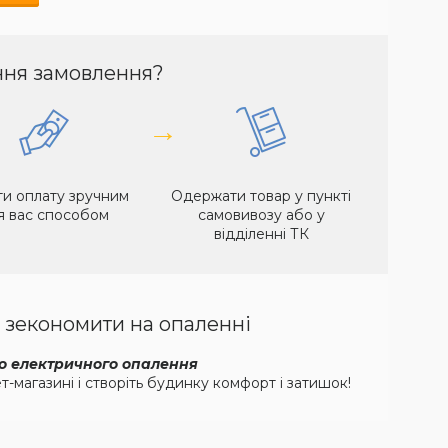
ння замовлення?
→
и оплату зручним
Одержати товар у пункті
я вас способом
самовивозу або у
відділенні ТК
і зекономити на опаленні
го електричного опалення
-магазині і створіть будинку комфорт і затишок!