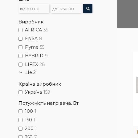
Виробник
AFRICA
35
ENSA
8
Flyme
55
HYBRID
9
LIFEX
28
Обігрівач у вигляді плінтуса
Ще 2
невеликої висоти для
встановлення під низьке
Країна виробник
підвіконня. Обігріває площу
до 9 м.кв. Можливо
Україна
159
встановлювати на ніжки та
Потужність нагрівача, Вт
програмувати роботу за
графіком
100
1
150
1
200
1
250
7