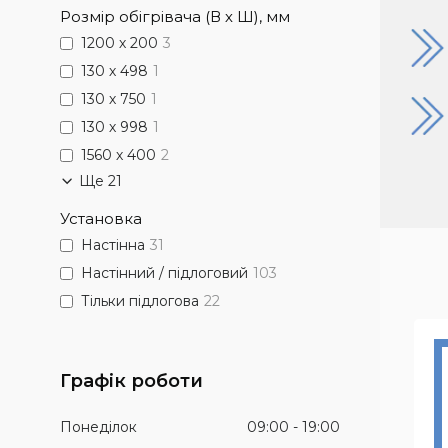
Розмір обігрівача (В х Ш), мм
1200 х 200
3
130 х 498
1
130 х 750
1
130 х 998
1
1560 х 400
2
Ще 21
Установка
Настінна
31
Настінний / підлоговий
103
Тільки підлогова
22
Графік роботи
Понеділок
09:00
19:00