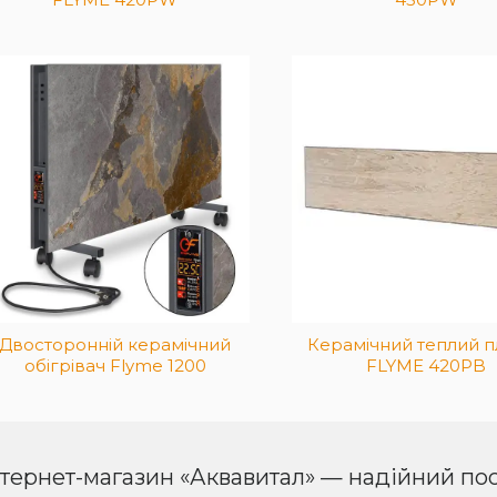
Теплий нагрівальний плінтус
Ця модель призна
для встановлення під низьке
вертикального ро
підвіконня, або на ніжки,
на стіні. Має поту
якщо немає можливості
Вт, обігріває до 12
повісити на стіну. Обігріє 9
площі. Функція п
кв. площі. Має вбудований
задає режими ро
клімат-контроль
днях та годинах.
Двосторонній керамічний
Керамічний теплий п
обігрівач Flyme 1200
FLYME 420PB
нтернет-магазин «Аквавитал» — надійний пос