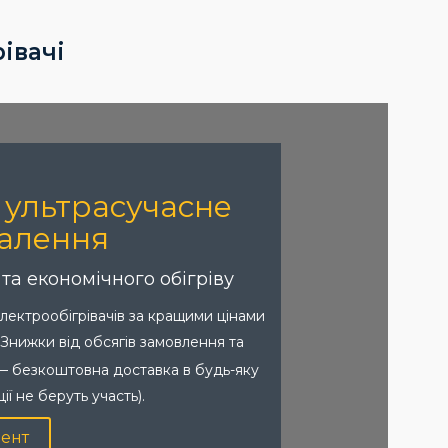
рівачі
— ультрасучасне
алення
а економічного обігріву
електрообігрівачів за кращими цінами
. Знижки від обсягів замовлення та
 безкоштовна доставка в будь-яку
ії не беруть участь).
ент