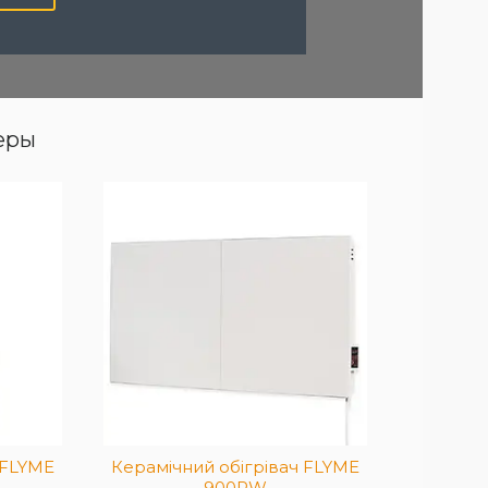
еры
ервоний
ного або
ння.
бігрів до
– 900 Вт.
 FLYME
Керамічний обігрівач FLYME
900PW