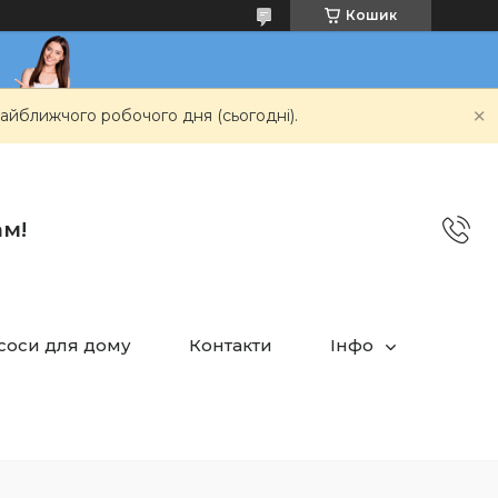
Кошик
айближчого робочого дня (сьогодні).
ам!
асоси для дому
Контакти
Інфо