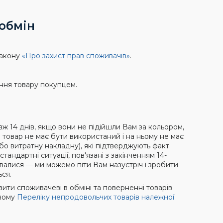
обмін
Закону
«Про захист прав споживачів»
.
ння товару покупцем.
 14 днів, якщо вони не підійшли Вам за кольором, 
товар не має бути використаний і на ньому не має 
бо витратну накладну), які підтверджують факт 
андартні ситуації, пов'язані з закінченням 14-
валися — ми можемо піти Вам назустріч і зробити 
ься.
вити споживачеві в обміні та поверненні товарів
нному
Переліку непродовольчих товарів належної