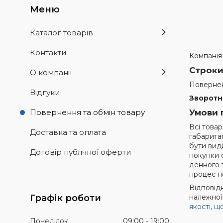
Каталог товарів
Контакти
Компанія
Строки
О компанії
Повернен
Відгуки
Зворотн
Повернення та обмін товару
Умови 
Всі това
Доставка та оплата
габарита
бути види
Договір публчної оферти
покупки с
денного 
процес по
Відповід
Графік роботи
належної 
якості, 
Понеділок
09:00
19:00