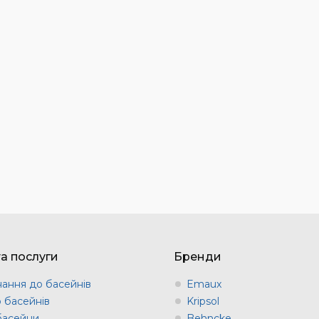
та послуги
Бренди
ання до басейнів
Emaux
о басейнів
Kripsol
 басейни
Behncke