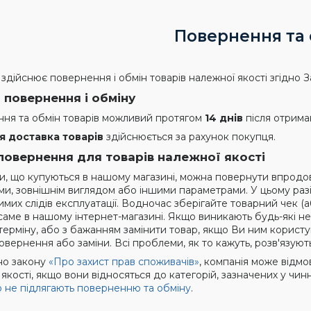
Повернення та 
 здійснює повернення і обмін товарів належної якості згідно 
 повернення і обміну
ня та обмін товарів можливий протягом
14 днів
після отрима
я доставка товарів
здійснюється за рахунок покупця.
повернення для товарів належної якості
ри, що купуються в нашому магазині, можна повернути впродовж
ми, зовнішнім виглядом або іншими параметрами. У цьому разі 
мих слідів експлуатації. Водночас зберігайте товарний чек (а
аме в нашому інтернет-магазині. Якщо виникають будь-які нест
терміну, або з бажанням замінити товар, якщо Ви ним користу
вернення або заміни. Всі проблеми, як то кажуть, розв'язуют
но закону
«Про захист прав споживачів»
, компанія може відмо
якості, якщо вони відносяться до категорій, зазначених у чи
що не підлягають поверненню та обміну
.