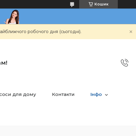
Кошик
айближчого робочого дня (сьогодні).
ам!
асоси для дому
Контакти
Інфо