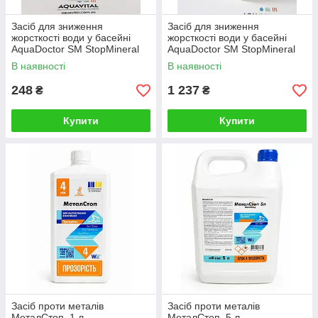
Засіб для зниження
Засіб для зниження
жорсткості води у басейні
жорсткості води у басейні
AquaDoctor SM StopMineral
AquaDoctor SM StopMineral
(1 л)
(5 л)
В наявності
В наявності
248
1 237
₴
₴
Купити
Купити
Засіб проти металів
Засіб проти металів
МеталСтоп, 1 л
МеталСтоп, 5 л