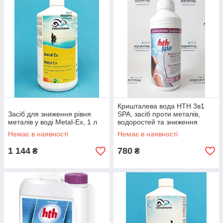
Кришталева вода HTH 3в1
Засіб для зниження рівня
SPA, засіб проти металів,
металів у воді Metal-Ex, 1 л
водоростей та зниження
жорсткості в СПА-басейнах (1
Немає в наявності
Немає в наявності
л)
1 144
780
₴
₴