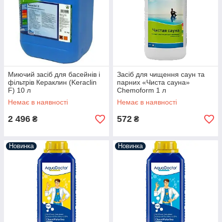
Миючий засіб для басейнів і
Засіб для чищення саун та
фільтрів Кераклин (Keraclin
парних «Чиста сауна»
F) 10 л
Chemoform 1 л
Немає в наявності
Немає в наявності
2 496
572
₴
₴
Новинка
Новинка