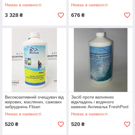
Randklar Chemoform, 1 л
Немає в наявності
Немає в наявності
3 328
676
₴
₴
Високоактивний очищувач від
Засіб проти вапняних
жирових, масляних, сажових
відкладень і водяного
забруднень Flisan
каменю Антикальк FreshPool
Chemoform, 1 л
1 л
Немає в наявності
Немає в наявності
520
520
₴
₴