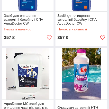
Засіб для очищення
Засіб для очищення
ватерлінії басейну і СПА
ватерлінії басейну і СПА
AquaDoctor CW
AquaDoctor CW
CleanWaterline Крок 1, 1 літр
CleanWaterline Крок 2, 1 літр
Немає в наявності
Немає в наявності
357
357
₴
₴
AquaDoctor MC засіб для
очищення чаші від іржі, мін.
Очищувач ватерлінії HTH