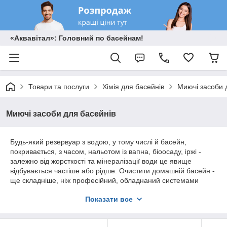
«Аквавітал»: Головний по басейнам!
Товари та послуги
Хімія для басейнів
Миючі засоби 
Миючі засоби для басейнів
Будь-який резервуар з водою, у тому числі й басейн,
покривається, з часом, нальотом із вапна, біоосаду, іржі -
залежно від жорсткості та мінералізації води це явище
відбувається частіше або рідше. Очистити домашній басейн -
ще складніше, ніж професійний, обладнаний системами
очищення, тому магазин "Аквавітал" представляє широкий
Показати все
вибір спеціальних засобів для чищення.
Засоби для чищення та миття басейнів