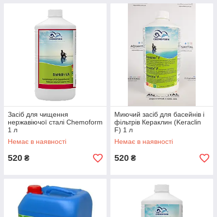
Засіб для чищення
Миючий засіб для басейнів і
нержавіючої сталі Chemoform
фільтрів Кераклин (Keraclin
1 л
F) 1 л
Немає в наявності
Немає в наявності
520
520
₴
₴