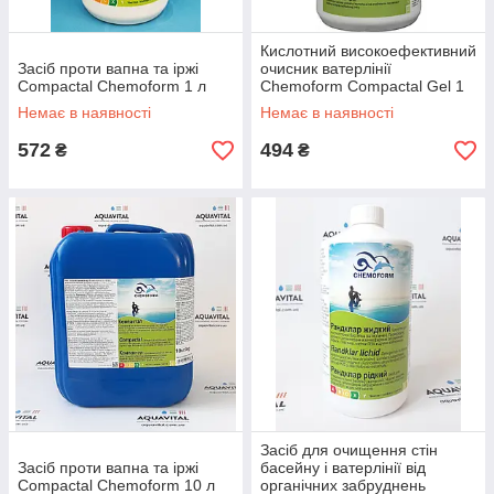
Кислотний високоефективний
Засіб проти вапна та іржі
очисник ватерлінії
Compactal Chemoform 1 л
Chemoform Compactal Gel 1
л
Немає в наявності
Немає в наявності
572
494
₴
₴
Засіб для очищення стін
Засіб проти вапна та іржі
басейну і ватерлінії від
Compactal Chemoform 10 л
органічних забруднень