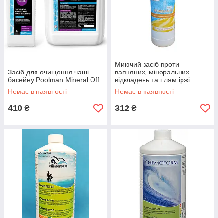
Миючий засіб проти
Засіб для очищення чаші
вапняних, мінеральних
басейну Poolman Mineral Off
відкладень та плям іржі
Комбілайн 1 л
Немає в наявності
Немає в наявності
410
312
₴
₴