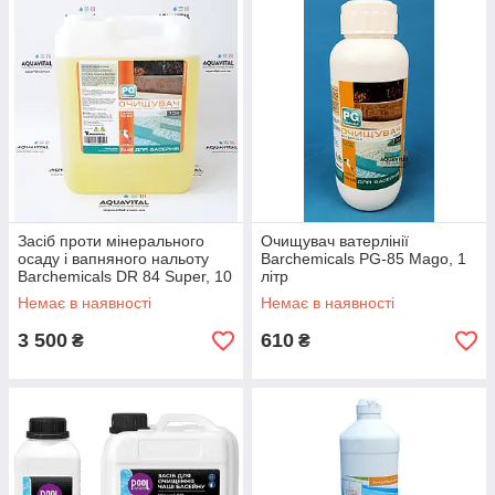
Засіб проти мінерального
Очищувач ватерлінії
осаду і вапняного нальоту
Barchemicals PG-85 Mago, 1
Barchemicals DR 84 Super, 10
літр
літрів
Немає в наявності
Немає в наявності
3 500
610
₴
₴