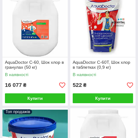
AquaDoctor С-60, Шок хлор в
AquaDoctor C-60T, Шок хлор
гранулах (50 кг)
в таблетках (0,9 кг)
В наявності
В наявності
16 077
522
₴
₴
Купити
Купити
Топ продажів