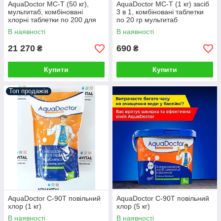
AquaDoctor MC-T (50 кг),
AquaDoctor MC-T (1 кг) засіб
мультитаб, комбіновані
3 в 1, комбіновані таблетки
хлорні таблетки по 200 для
по 20 гр мультитаб
басейнів
В наявності
В наявності
21 270
690
₴
₴
Купити
Купити
Топ продажів
AquaDoctor C-90T повільний
AquaDoctor C-90T повільний
хлор (1 кг)
хлор (5 кг)
В наявності
В наявності