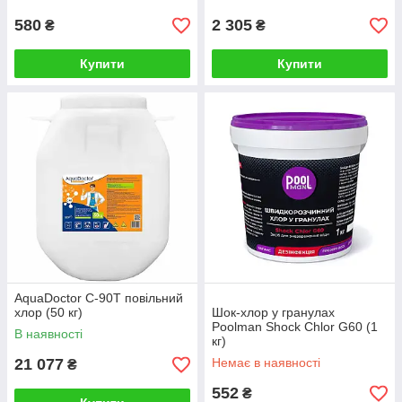
580
2 305
₴
₴
Купити
Купити
AquaDoctor C-90T повільний
хлор (50 кг)
Шок-хлор у гранулах
Poolman Shock Chlor G60 (1
В наявності
кг)
21 077
Немає в наявності
₴
552
₴