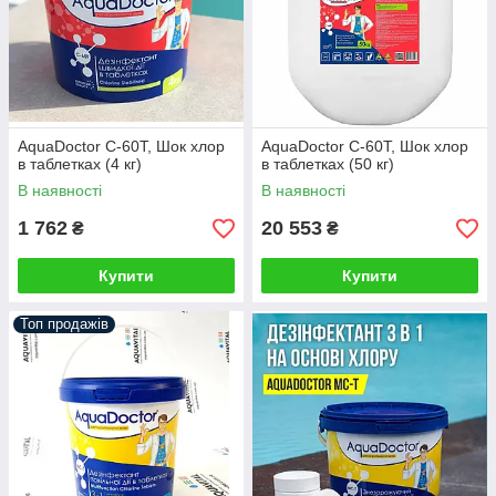
AquaDoctor C-60T, Шок хлор
AquaDoctor C-60T, Шок хлор
в таблетках (4 кг)
в таблетках (50 кг)
В наявності
В наявності
1 762
20 553
₴
₴
Купити
Купити
Топ продажів