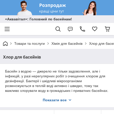
«Аквавітал»: Головний по басейнам!
Товари та послуги
Хімія для басейнів
Хлор для басе
Хлор для басейнів
Басейн з водою — джерело не тільки задоволення, але і
інфекцій, у разі нерегулярних робіт з очищення хлором для
дезінфекції. Бактерії і шкідливі мікроорганізми
розмножуються в теплій воді активно і швидко, тому так
важливо хлорувати воду в громадських і приватних басейнах.
Інтернет–магазин «Аквавитал» рекомендує скористатися для
Показати все
цього спеціальними засобами.
Знезараження громадських і приватних
басейнів