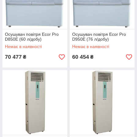
Осушувач повітря Ecor Pro
Осушувач повітря Ecor Pro
D850E (60 л/добу)
D950E (76 л/добу)
Немає в наявності
Немає в наявності
70 477
60 454
₴
₴