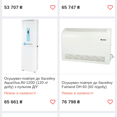
53 707
65 747
₴
₴
Осушувач повітря до басейну
AquaViva AV-120D (120 л/
Осушувач повітря до басейну
добу) з пультом Д/У
Fairland DH 60 (60 л/добу)
Немає в наявності
Немає в наявності
65 661
76 798
₴
₴