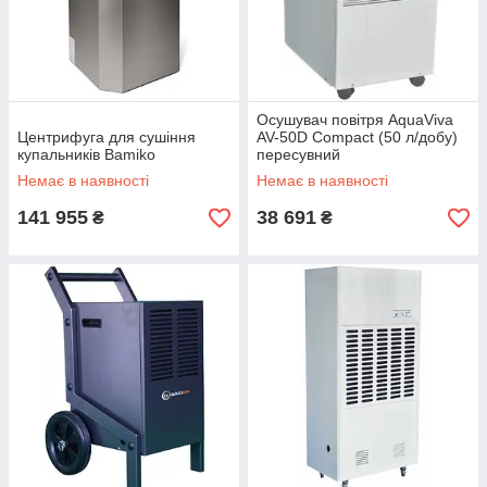
вільне місце, або настінний, якщо вільного місця
немає.
Осушувач повітря AquaViva
Центрифуга для сушіння
AV-50D Compact (50 л/добу)
купальників Bamiko
пересувний
Немає в наявності
Немає в наявності
141 955
38 691
₴
₴
У нашому інтернет–магазині Ви можете вибрати осушувач
для басейну будь-якої потужності: від 60 до 120 л/хв. Є
моделі для невеликих приміщень (до 60 м3), так і для
приміщень побільше (400 і більше кв. метрів). Осушувачів
Apex і Fairland — це якісні і надійні апарати, з допомогою
яких швидко і ефективно встановлюється ідеальний
мікроклімат у приміщенні, де знаходиться Ваш басейн або
купіль.