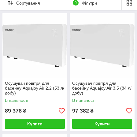
Сортування
0
Фільтри
Випаровування води в басейні:
проблеми та рішення
Надмірні випаровування води породжують дуже серйозні
проблеми: в приміщенні сиріють стіни, з'являються грибок і
цвіль, а висока вологість сприяє виникненню корозії
металевих частин. Це ризики як для здоров'я оточуючих,
так і для різного устаткування. Сауни, басейни, хамами,
тренажерні зали, роздягальні, пральні, кімнати СПА салонів
— це далеко не повний перелік приміщень з високою
вологістю.
Природно, що вирішення проблем є і ім'я йому — осушувач
повітря.
Осушувач повітря для
Осушувач повітря для
басейну Aquajoy Air 2.2 (53 л/
басейну Aquajoy Air 3.5 (84 л/
добу)
добу)
В наявності
В наявності
89 378
97 382
₴
₴
Купити
Купити