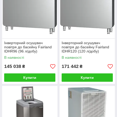
охолоджується, що випала в осад вода змивається в
дренаж. На виході повітря підігрівається до тієї
температури, яка була спочатку. Прогнавши за кілька
циклів весь об'єм повітря, встановлюється оптимальна
вологість 55 — 60%. Після цього пристрій включається
лише тоді, коли датчики визначають збільшення цього
показника. У результаті вологість постійно знаходиться на
одному рівні 365 днів у році, важливо лише правильно
підібрати осушувач
Інверторний осушувач
Інверторний осушувач
повітря до басейну Fairland
повітря до басейну Fairland
IDHR96 (96 л/добу)
IDHR120 (120 л/добу)
В наявності
В наявності
Підбір осушувача для басейну
145 038
171 442
₴
₴
Щоб не «промахнутися» і вибрати саме той пристрій, який
підійде під параметри Вашого приміщення і басейну,
необхідно прийняти увагу на три основних параметри:
Купити
Купити
Продуктивність приладу. Показується, скільки
літрів вологи він здатний прибрати з навколишнього
середовища за годину або за добу
Обсяг приміщення в кубічних метрах, в якому
доведеться працювати осушувачу
Тип встановлення: підлогові, якщо дозволяє