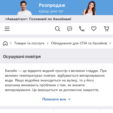
«Аквавітал»: Головний по басейнам!
Товари та послуги
Обладнання для СПА та басейнів
Осушувачі повітря
Басейн — це відкрите водний простір з великою гладдю. При
великих температурах повітря, відбувається випаровування
води. Якщо водойма знаходиться на вулиці, то у його
власника виникають проблеми з тим, як знизити
випаровування. Це вирішується за допомогою накриттів,
ролет та інших пристроїв. Інша справа, коли басейн
Показати все
знаходиться всередині приміщення: ті ж накриття рятують
ситуацію, але що робити з гаком конденсатом, коли басейн
відкритий і в ньому купаються люди?