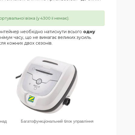
тувальної візка (у 4300 її немає).
онтейнер необхідно натиснути всього
одну
німум часу, що не вимагає великих зусиль.
сля кожних двох сезонів.
онад
Багатофункціональний блок управління