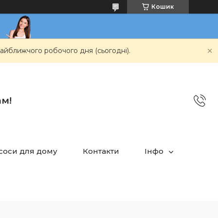
Кошик
айближчого робочого дня (сьогодні).
ам!
асоси для дому
Контакти
Інфо