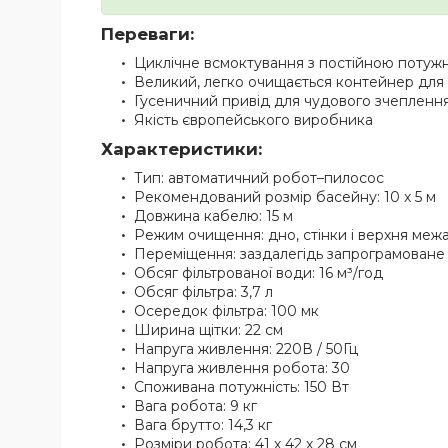
Переваги:
Циклічне всмоктування з постійною потуж
Великий, легко очищається контейнер для 
Гусеничний привід для чудового зчепленн
Якість європейського виробника
Характеристики:
Тип: автоматичний робот–пилосос
Рекомендований розмір басейну: 10 х 5 м
Довжина кабелю: 15 м
Режим очищення: дно, стінки і верхня меж
Переміщення: заздалегідь запрограмоване
Обсяг фільтрованої води: 16 м³/год
Обсяг фільтра: 3,7 л
Осередок фільтра: 100 мк
Ширина щітки: 22 см
Напруга живлення: 220В / 50Гц
Напруга живлення робота: 30
Споживана потужність: 150 Вт
Вага робота: 9 кг
Вага брутто: 14,3 кг
Розміри робота: 41 х 42 х 28 см