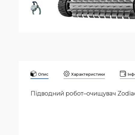
Опис
Характеристики
Інф
Підводний робот–очищувач Zodia