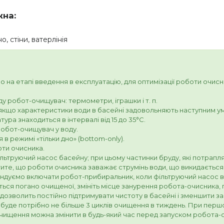
жна:
, стіни, ватерлінія
на етапі введення в експлуатацію, для оптимізації роботи очисн
ду робот-очищувач: термометри, іграшки і т. п.
якщо характеристики води в басейні задовольняють наступним умо
тура знаходиться в інтервалі від 15 до 35°C.
обот-очищувач у воду.
 в режимі «тільки дно» (bottom-only).
оти очисника.
ьтруючий насос басейну; при цьому частинки бруду, які потрапля
ітите, що роботи очисника заважає струмінь води, що викидаєть
ндуємо включати робот-прибиральник, коли фільтруючий насос 
ся погано очищеної, змініть місце занурення робота-очисника, 
озволить постійно підтримувати чистоту в басейні і зменшити за
буде потрібно не більше 3 циклів очищення в тиждень. При перш
очищення можна змінити в будь-який час перед запуском робота-о