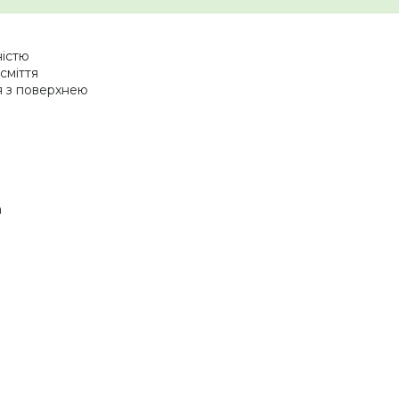
ністю
сміття
я з поверхнею
а