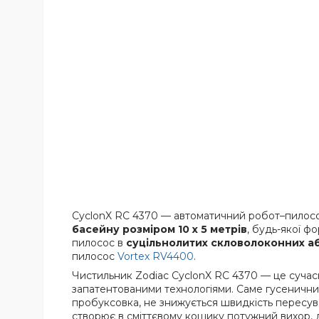
CyclonX RC 4370 — автоматичний робот–пилосос 
басейну розміром 10 х 5 метрів
, будь-якої ф
пилосос в
суцільнолитих скловолоконних а
пилосос
Vortex RV4400
.
Чистильник Zodiac CyclonX RC 4370 — це сучас
запатентованими технологіями. Саме гусеничний 
пробуксовка, не знижується швидкість пересува
створює в сміттєвому кошику потужний вихор, дл