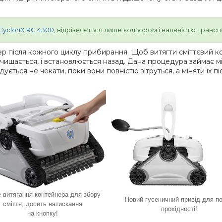
CyclonX RC 4300
, відрізняється лише кольором і наявністю транспор
 після кожного циклу прибирання. Щоб витягти сміттєвий к
чищається, і встановлюється назад. Дана процедура займає мі
ється не чекати, поки вони повністю зітруться, а міняти їх пі
е витягання контейнера для збору
Новий гусеничний привід для п
сміття, досить натискання
прохідності!
на кнопку!