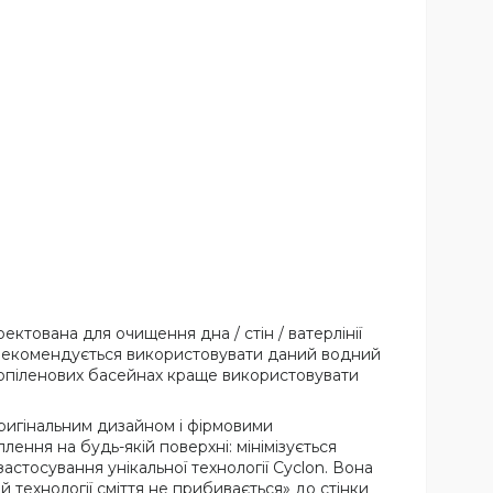
ктована для очищення дна / стін / ватерлінії
). Рекомендується використовувати даний водний
ропіленових басейнах краще використовувати
оригінальним дизайном і фірмовими
ення на будь-якій поверхні: мінімізується
стосування унікальної технології Cyclon. Вона
й технології сміття не прибивається» до стінки