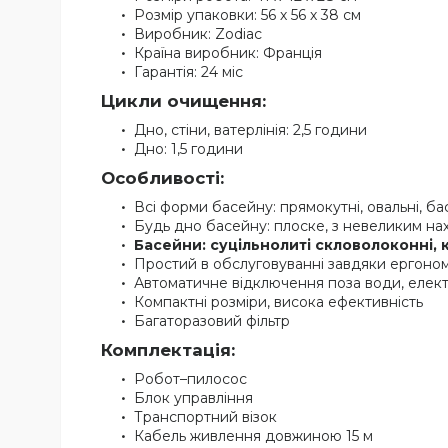
Розмір упаковки: 56 х 56 х 38 см
Виробник: Zodiac
Країна виробник: Франція
Гарантія: 24 міс
Цикли очищення:
Дно, стіни, ватерлінія: 2,5 години
Дно: 1,5 години
Особливості:
Всі форми басейну: прямокутні, овальні, б
Будь дно басейну: плоске, з невеликим нах
Басейни: суцільнолиті скловолоконні, 
Простий в обслуговуванні завдяки ергоном
Автоматичне відключення поза води, елект
Компактні розміри, висока ефективність
Багаторазовий фільтр
Комплектація:
Робот–пилосос
Блок управління
Транспортний візок
Кабель живлення довжиною 15 м