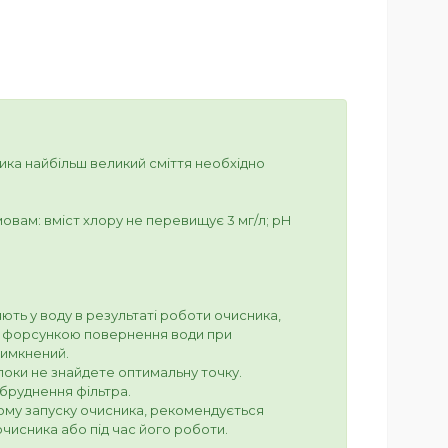
ика найбільш великий сміття необхідно
вам: вміст хлору не перевищує 3 мг/л; pH
ють у воду в результаті роботи очисника,
ся форсункою повернення води при
вимкнений.
поки не знайдете оптимальну точку.
бруднення фільтра.
ому запуску очисника, рекомендується
чисника або під час його роботи.