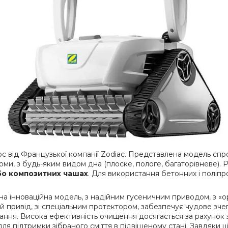
від Французької компанії Zodiac. Представлена модель спрое
орми, з будь-яким видом дна (плоске, пологе, багаторівневе
бо композитних чашах
. Для використання бетонних і поліп
на інноваційна модель, з надійним гусеничним приводом, з «
привід, зі спеціальним протектором, забезпечує чудове зчепл
ння. Висока ефективність очищення досягається за рахунок за
я підтримки зібраного сміття в підвішеному стані. Завдяки ці