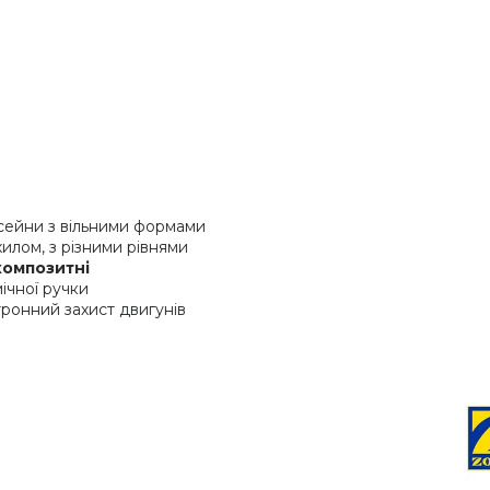
асейни з вільними формами
илом, з різними рівнями
композитні
ічної ручки
ронний захист двигунів