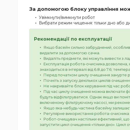
За допомогою блоку управління мо
Увімкнути/вимкнути робот
Вибрати режим чищення: тільки дно або дно
Рекомендації по експлуатації
Якщо басейн сильно забруднений, особливо 
видалити за допомогою сачка.
Видаліть предмети, які можуть вивести з ла
Експлуатація робота-очисника дозволена, 
знаходиться в інтервалі від 6.8 до 7.6; темпера
Перед початком циклу очищення занурте р
Почніть з запуску декількох циклів очищення
Не накривайте блок керування під час роб
Під час циклу очищення можна включати філ
будуть відфільтруватися. Однак якщо ви пом
включеному фільтруючому насосі, ми рекоме
Якщо яка-небудь частина басейну залишаєть
Регулярне використання робота-очисника д
Робот-очищувач настільки ефективний, що 
запустити цикл очищення «тільки дно». Цикл 