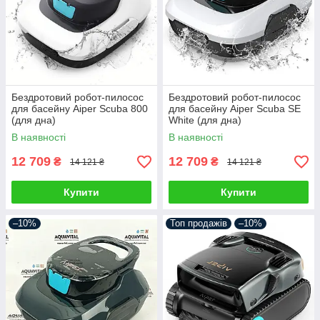
Бездротовий робот-пилосос
Бездротовий робот-пилосос
для басейну Aiper Scuba 800
для басейну Aiper Scuba SE
(для дна)
White (для дна)
В наявності
В наявності
12 709
12 709
₴
₴
14 121 ₴
14 121 ₴
Купити
Купити
–10%
Топ продажів
–10%