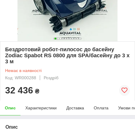
Бездротовий робот-пилосос до басейну
Zodiac Spabot RS 0800 для SPA/басейну до 3 х
3 м
Немає в наявності
Код: WR000288
Роздріб
32 436
₴
Опис
Характеристики
Доставка
Оплата
Умови п
Опис