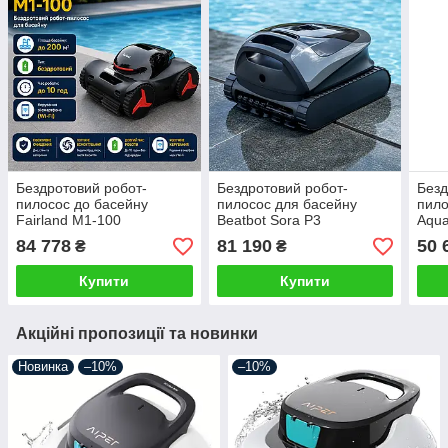
Бездротовий робот-
Бездротовий робот-
Безд
пилосос до басейну
пилосос для басейну
пило
Fairland M1-100
Beatbot Sora P3
Aqu
84 778
81 190
50 
₴
₴
Купити
Купити
Акційні пропозиції та новинки
Новинка
–10%
–10%