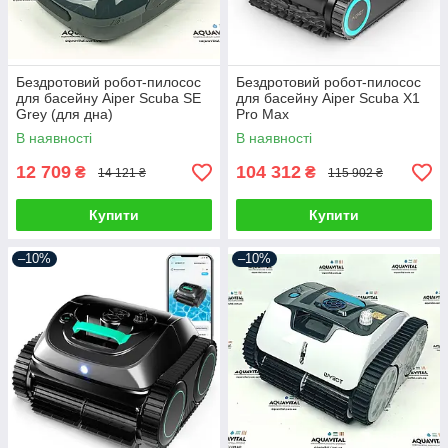
Бездротовий робот-пилосос
Бездротовий робот-пилосос
для басейну Aiper Scuba SE
для басейну Aiper Scuba X1
Grey (для дна)
Pro Max
В наявності
В наявності
12 709
104 312
₴
₴
14 121 ₴
115 902 ₴
Купити
Купити
–10%
–10%