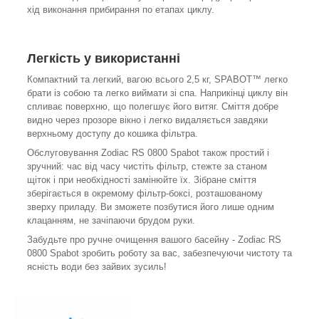
хід виконання прибирання по етапах циклу.
Легкість у використанні
Компактний та легкий, вагою всього 2,5 кг, SPABOT™ легко
брати із собою та легко виймати зі спа. Наприкінці циклу він
спливає поверхню, що полегшує його витяг. Сміття добре
видно через прозоре вікно і легко видаляється завдяки
верхньому доступу до кошика фільтра.
Обслуговування Zodiac RS 0800 Spabot також простий і
зручний: час від часу чистіть фільтр, стежте за станом
щіток і при необхідності замінюйте їх. Зібране сміття
зберігається в окремому фільтр-боксі, розташованому
зверху приладу. Ви зможете позбутися його лише одним
клацанням, не зачіпаючи брудом руки.
Забудьте про ручне очищення вашого басейну - Zodiac RS
0800 Spabot зробить роботу за вас, забезпечуючи чистоту та
ясність води без зайвих зусиль!