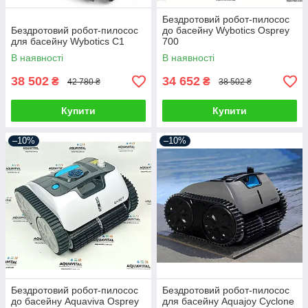
Бездротовий робот-пилосос
Бездротовий робот-пилосос
до басейну Wybotics Osprey
для басейну Wybotics C1
700
В наявності
В наявності
38 502
34 652
₴
₴
42 780 ₴
38 502 ₴
Купити
Купити
–10%
–10%
Бездротовий робот-пилосос
Бездротовий робот-пилосос
до басейну Aquaviva Osprey
для басейну Aquajoy Cyclone