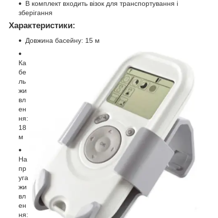
В комплект входить візок для транспортування і
зберігання
Характеристики:
Довжина басейну: 15 м
Ка
бе
ль
жи
вл
ен
ня:
18
м
На
пр
уга
жи
вл
ен
ня: