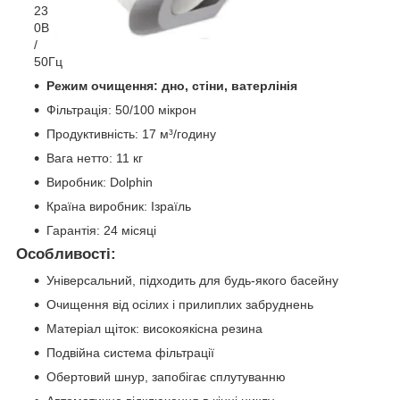
23
0В
/
50Гц
Режим очищення: дно, стіни, ватерлінія
Фільтрація: 50/100 мікрон
Продуктивність: 17 м³/годину
Вага нетто: 11 кг
Виробник: Dolphin
Країна виробник: Ізраїль
Гарантія: 24 місяці
Особливості:
Універсальний, підходить для будь-якого басейну
Очищення від осілих і прилиплих забруднень
Матеріал щіток: високоякісна резина
Подвійна система фільтрації
Обертовий шнур, запобігає сплутуванню