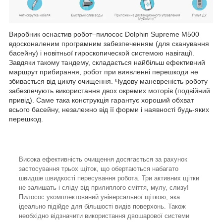
Виробник оснастив робот–пилосос Dolphin Supreme M500
вдосконаленим програмним забезпеченням (для сканування
басейну) і новітньої гироскопической системою навігації.
Завдяки такому тандему, складається найбільш ефективний
маршрут прибирання, робот при виявленні перешкоди не
збивається від циклу очищення. Чудову маневреність роботу
забезпечують використання двох окремих моторів (подвійний
привід). Саме така конструкція гарантує хороший обхват
всього басейну, незалежно від її форми і наявності будь-яких
перешкод.
Висока ефективність очищення досягається за рахунок
застосування трьох щіток, що обертаються набагато
швидше швидкості пересування робота. Три активних щітки
не залишать і сліду від прилиплого сміття, мулу, слизу!
Пилосос укомплектований універсальної щіткою, яка
ідеально підійде для більшості видів поверхонь. Також
необхідно відзначити використання двошарової системи