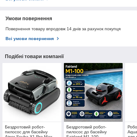
Умови повернення
Повернення товару впродовж 14 днів за рахунок покупця
Всі умови повернення
Подібні товари компанії
Бездротовий робот-
Бездротовий робот-
Робо
пилосос для басейну
пилосос до басейну
Aqua
Aiper Scuba X1 Pro Max
Fairland M1-100
для 