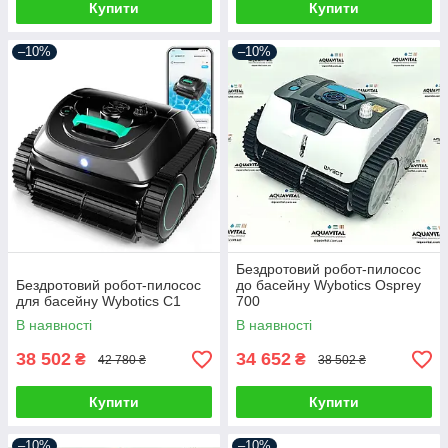
Купити
Купити
–10%
–10%
Бездротовий робот-пилосос
Бездротовий робот-пилосос
до басейну Wybotics Osprey
для басейну Wybotics C1
700
В наявності
В наявності
38 502
34 652
₴
₴
42 780 ₴
38 502 ₴
Купити
Купити
–10%
–10%