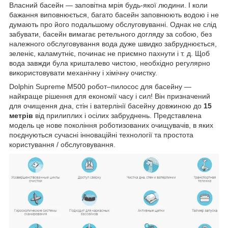
Власний басейн — заповітна мрія будь-якої людини. І коли
бажання виповнюється, багато басейн заповнюють водою і не
думають про його подальшому обслуговуванні. Однак не слід
забувати, басейн вимагає ретельного догляду за собою, без
належного обслуговування вода дуже швидко забруднюється,
зеленіє, каламутніє, починає не приємно пахнути і т. д. Щоб
вода завжди була кришталево чистою, необхідно регулярно
використовувати механічну і хімічну очистку.
Dolphin Supreme M500 робот–пилосос для басейну —
найкраще рішення для економії часу і сил! Він призначений
для очищення дна, стін і ватерлінії басейну довжиною до
15
метрів
від прилиплих і осілих забруднень. Представлена
модель це нове покоління роботизованих очищувачів, в яких
поєднуються сучасні інноваційні технології та простота
користування / обслуговування.