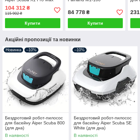
104 312
₴
84 778
231
₴
115 902 ₴
Купити
Купити
Акційні пропозиції та новинки
Новинка
–10%
–10%
Бездротовий робот-пилосос
Бездротовий робот-пилосос
для басейну Aiper Scuba 800
для басейну Aiper Scuba SE
(для дна)
White (для дна)
В наявності
В наявності