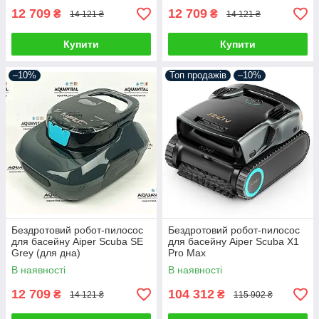
12 709
12 709
₴
₴
14 121 ₴
14 121 ₴
Купити
Купити
–10%
Топ продажів
–10%
Бездротовий робот-пилосос
Бездротовий робот-пилосос
для басейну Aiper Scuba SE
для басейну Aiper Scuba X1
Grey (для дна)
Pro Max
В наявності
В наявності
12 709
104 312
₴
₴
14 121 ₴
115 902 ₴