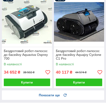
Бездротовий робот-пилосос
Бездротовий робот-пилосос
до басейну Aquaviva Osprey
для басейну Aquajoy Cyclone
700
C1 Pro
В наявності
В наявності
34 652
40 117
₴
₴
38 502 ₴
44 574 ₴
Купити
Купити
Показати ще