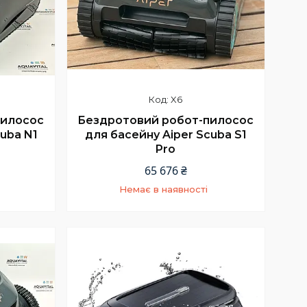
X6
пилосос
Бездротовий робот-пилосос
uba N1
для басейну Aiper Scuba S1
Pro
65 676 ₴
Немає в наявності
5
+380 (66) 002-42-75
Відділ продажу