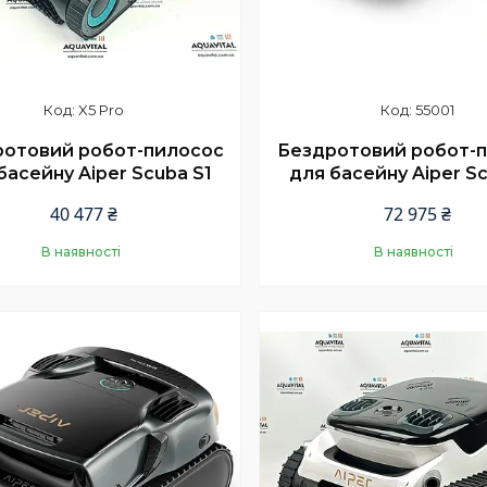
X5 Pro
55001
ротовий робот-пилосос
Бездротовий робот-
басейну Aiper Scuba S1
для басейну Aiper Sc
40 477 ₴
72 975 ₴
В наявності
В наявності
Купити
Купити
продаж
шилось 23 дні