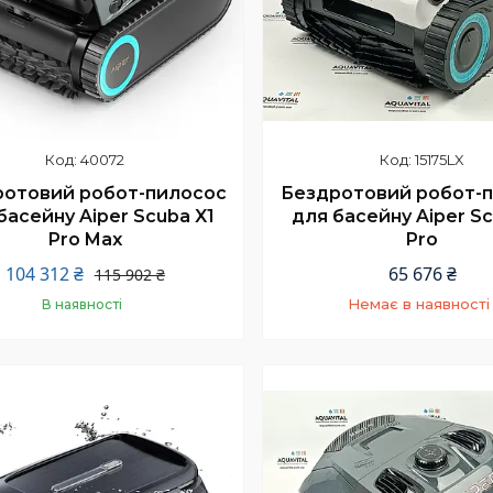
40072
15175LX
Бездротовий робот-
ротовий робот-пилосос
для басейну Aiper Sc
басейну Aiper Scuba X1
Pro
Pro Max
65 676 ₴
104 312 ₴
115 902 ₴
Немає в наявності
В наявності
+380 (66) 002-42-7
Купити
Відділ продажу