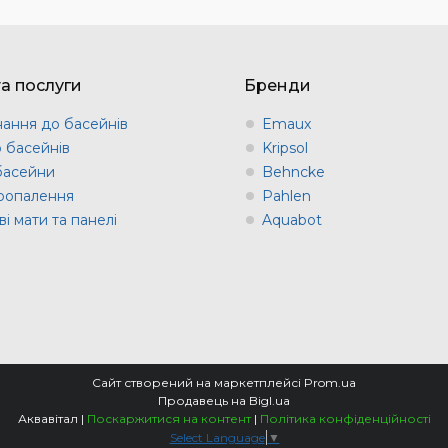
та послуги
Бренди
ання до басейнів
Emaux
о басейнів
Kripsol
 басейни
Behncke
оопалення
Pahlen
і мати та панелі
Aquabot
Сайт створений на маркетплейсі
Prom.ua
Продавець на Bigl.ua
Аквавітал |
Поскаржитися на контент
|
Політика конфіденційності
Select Language
▼