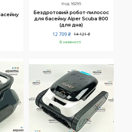
16295
Бездротовий робот-пилосос
басейну
для басейну Aiper Scuba 800
(для дна)
12 709 ₴
14 121 ₴
В наявності
Купити