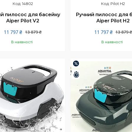
14802
Pilot H2
й пилосос для басейну
Ручний пилосос для 
Aiper Pilot V2
Aiper Pilot H2
11 797 ₴
11 797 ₴
13 879 ₴
13 879 ₴
В наявності
В наявності
Купити
Купити
–10%
шилось 23 дні
Залишилось 23 дні