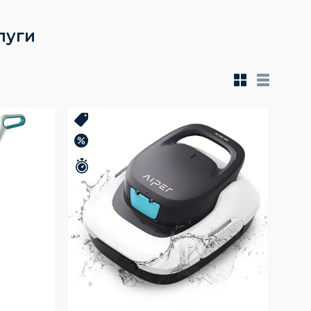
луги
Новинка
–10%
Залишилось 23 дні