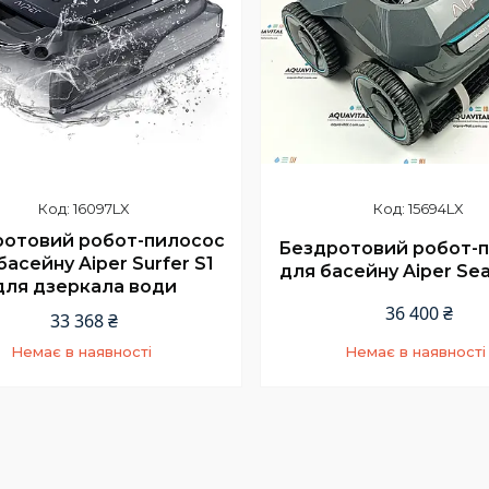
16097LX
15694LX
ротовий робот-пилосос
Бездротовий робот-
басейну Aiper Surfer S1
для басейну Aiper Sea
для дзеркала води
36 400 ₴
33 368 ₴
Немає в наявності
Немає в наявності
+380 (66) 002-42-75
+380 (66) 002-42-7
Відділ продажу
Відділ продажу