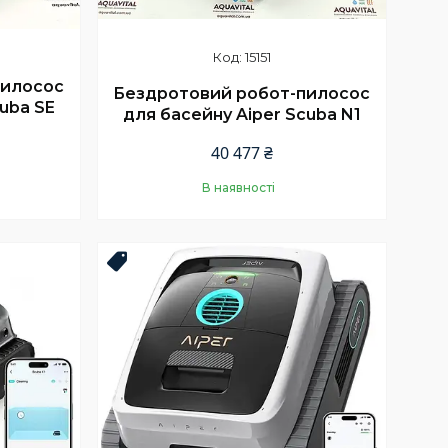
15151
пилосос
Бездротовий робот-пилосос
uba SE
для басейну Aiper Scuba N1
40 477 ₴
В наявності
Купити
Новинка