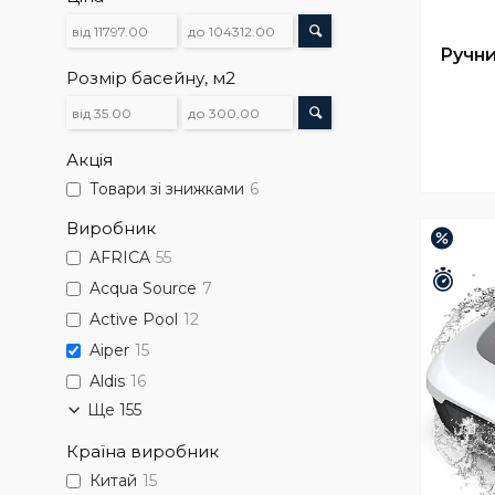
Ручни
Розмір басейну, м2
Акція
Товари зі знижками
6
Виробник
–10%
AFRICA
55
Зали
Acqua Source
7
Active Pool
12
Aiper
15
Aldis
16
Ще 155
Країна виробник
Китай
15