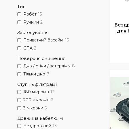
Тип
Робот
13
Ручний
2
Безд
для 
Застосування
Приватний басейн.
15
СПА
2
Поверхня очищення
Дно / стіни / ватерлінія
8
Тільки дно
7
Ступінь фільтрації
180 мікронів
13
200 мікронів
2
3 мікрони
5
Довжина кабелю, м
Бездротовий
13