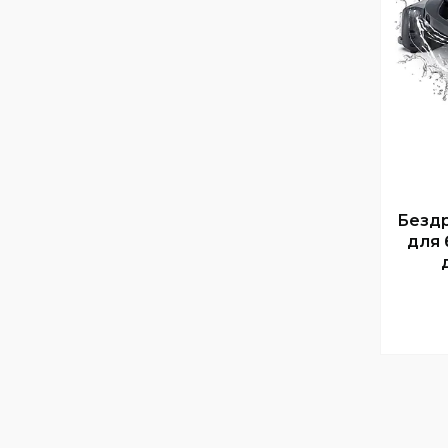
Безд
для 