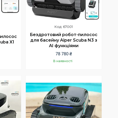
67001
Бездротовий робот-пилосос
пилосос
для басейну Aiper Scuba N3 з
uba X1
AI функціями
78 780 ₴
В наявності
Купити