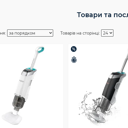
Товари та пос
–15%
шилось 23 дні
Залишилось 23 дні