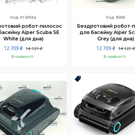
X1 White
16165
ротовий робот-пилосос
Бездротовий робот-
басейну Aiper Scuba SE
для басейну Aiper Sc
White (для дна)
Grey (для дна)
12 709 ₴
12 709 ₴
14 121 ₴
14 121 ₴
В наявності
В наявності
Купити
Купити
Новинка