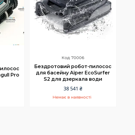
70006
Бездротовий робот-пилосос
пилосос
для басейну Aiper EcoSurfer
gull Pro
S2 для дзеркала води
38 541 ₴
Немає в наявності
5
+380 (66) 002-42-75
Відділ продажу