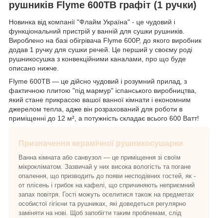
рушників Flyme 600TB графіт (1 ручки)
Новинка від компанії "Флайм Україна" - це чудовий і
функціональний пристрій у ванній для сушки рушників.
Вироблено на базі обігрівача Flyme 600P, до якого виробник
додав 1 ручку для сушки речей. Це перший у своєму роді
рушникосушка з конвекційними каналами, про що буде
описано нижче.
Flyme 600TB — це дійсно чудовий і розумний прилад, з
фактичною плитою "під мармур" іспанського виробництва,
який стане прикрасою вашої ванної кімнати і економним
джерелом тепла, адже він розрахований для роботи в
приміщенні до 12 м², а потужність складає всього 600 Ватт!
Призначення керамічної рушникосушарки
Ванна кімната або санвузол — це приміщення зі своїм
мікрокліматом. Зазвичай у них висока вологість та погане
опалення, що призводить до появи несподівних гостей, як -
от плісень і грибок на кафелі, що спричиняють неприємний
запах повітря. Гості можуть оселитися також на предметах
особистої гігієни та рушниках, які доведеться регулярно
заміняти на нові. Щоб запобігти таким проблемам, слід