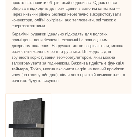
просто встановити обігрів, який недосипає. Однак не всі
обігрівачі підходять до приміщення з вологим кліматом —
через низький рівень безпеки небезпечно використовувати
конвектори, олійні обігрівачі або тепловенти, які також є
енергозатратними.
Керамічні рушники ідеально підходять для вологих
приміщень: вони безпечні, економні і є повноцінним
джерелом опалення. На ручках, які не нагріваються, можна
розмістити маленькі речі та рушники. Ця модель для
зручності користування терморегулятором, який можна
запрограмувати за годинником. Важлива гідність
є функція
таймера
, Тобто, можна включити нагрів на певний проміжок
часу (на годину або два), після чого пристрій вимикається, а
речі вже будуть висушені.