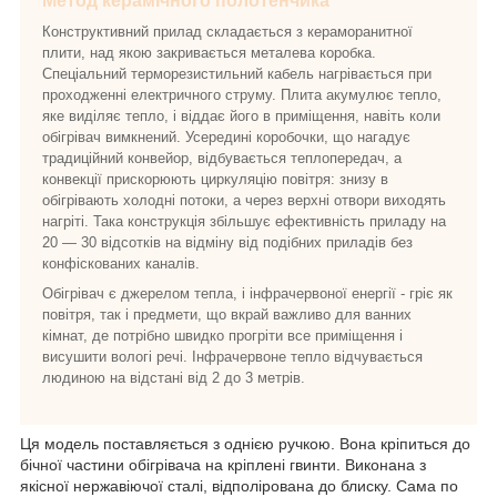
Метод керамічного полотенчика
Конструктивний прилад складається з кераморанитної
плити, над якою закривається металева коробка.
Спеціальний терморезистильний кабель нагрівається при
проходженні електричного струму. Плита акумулює тепло,
яке виділяє тепло, і віддає його в приміщення, навіть коли
обігрівач вимкнений. Усередині коробочки, що нагадує
традиційний конвейор, відбувається теплопередач, а
конвекції прискорюють циркуляцію повітря: знизу в
обігрівають холодні потоки, а через верхні отвори виходять
нагріті. Така конструкція збільшує ефективність приладу на
20 — 30 відсотків на відміну від подібних приладів без
конфіскованих каналів.
Обігрівач є джерелом тепла, і інфрачервоної енергії - гріє як
повітря, так і предмети, що вкрай важливо для ванних
кімнат, де потрібно швидко прогріти все приміщення і
висушити вологі речі. Інфрачервоне тепло відчувається
людиною на відстані від 2 до 3 метрів.
Ця модель поставляється з однією ручкою. Вона кріпиться до
бічної частини обігрівача на кріплені гвинти. Виконана з
якісної нержавіючої сталі, відполірована до блиску. Сама по