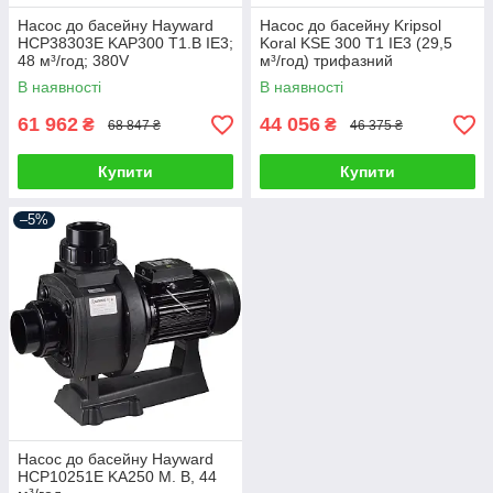
Насос до басейну Hayward
Насос до басейну Kripsol
HCP38303E KAP300 T1.B IE3;
Koral KSE 300 T1 IE3 (29,5
48 м³/год; 380V
м³/год) трифазний
В наявності
В наявності
61 962
44 056
₴
₴
68 847 ₴
46 375 ₴
Купити
Купити
–5%
Насос до басейну Hayward
HCP10251E KA250 M. B, 44