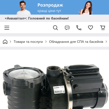
«Аквавітал»: Головний по басейнам!
Товари та послуги
Обладнання для СПА та басейнів