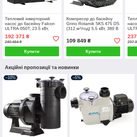
Тепловий інверторний
Компресор до басейну
Тепл
насос до басейну Falcon
Grino Rotamik SKS 475 DS
насо
ULTRA-050T, 23.5 кВт,
(312 м³/год) 5,5 кВт, 380 В
ULTR
380В, басейн до 100 м³,
басе
192 371
237
₴
тепло-холод
хол
109 849
₴
240 464 ₴
297 3
Купити
Купити
Акційні пропозиції та новинки
–10%
–5%