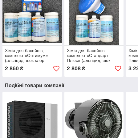
Хімія для басейнів,
Хімія для басейнів,
Хімі
комплект «Оптимум»
комплект «Стандарт
ком
(альгіцид, шок хлор,
Плюс» (альгіцид, шок
Плюс
мульти таб, pH мінус,
хлор, мульти таб, дозатор
хлор
2 860
2 808
3 2
₴
₴
тестер)
хімії)
міну
Подібні товари компанії