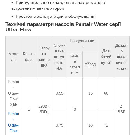
Принудительное охлаждения электромотора
встроенным вентилятором
Простой в эксплуатации и обслуживании
Технічні параметри насосів Pentair Water серії
Ultra–Flow:
Продуктивніст
Спожи
Діамет
ь
Напру
вана
Для
р
Моде
Кіл–ть
га
висот
потуж
басей
підкл
ль
фаз
живле
а
ність,
ну, м³
юченн
м³/год
ння
стовп
кВт
я, мм
а, м
Pentai
r
Ultra–
0,55
15
60
Flow
0,55
220В /
2"
1
8
50Гц
BSP
Pentai
r
Ultra–
0,75
18
72
Flow