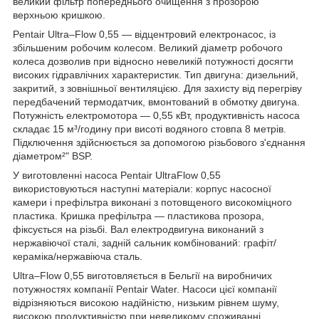
великий фільтр попереднього очищення з прозорою
верхньою кришкою.
Pentair Ultra–Flow 0,55 — відцентровий електронасос, із
збільшеним робочим колесом. Великий діаметр робочого
колеса дозволив при відносно невеликій потужності досягти
високих гідравлічних характеристик. Тип двигуна: дизельний,
закритий, з зовнішньої вентиляцією. Для захисту від перегріву
передбачений термодатчик, вмонтований в обмотку двигуна.
Потужність електромотора — 0,55 кВт, продуктивність насоса
складає 15 м³/годину при висоті водяного стовпа 8 метрів.
Підключення здійснюється за допомогою різьбового з'єднання
діаметром²" BSP.
У виготовленні насоса Pentair UltraFlow 0,55
використовуються наступні матеріали: корпус насосної
камери і префільтра виконані з потовщеного високоміцного
пластика. Кришка префільтра — пластикова прозора,
фіксується на різьбі. Вал електродвигуна виконаний з
нержавіючої сталі, задній сальник комбінований: графіт/
кераміка/нержавіюча сталь.
Ultra–Flow 0,55 виготовляється в Бельгії на виробничих
потужностях компанії Pentair Water. Насоси цієї компанії
відрізняються високою надійністю, низьким рівнем шуму,
високою продуктивністю при невеликому споживанні