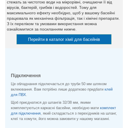
стежать за чистотою води на мікрорівні, очищаючи її від
вірусів, бактерій, грибків і водоростей. Тому для
максимального ефекту необхідно, щоб у вашому басейні
працювала як механічна фільтрація, так і хімічні препарати.
З їх переліком та умовами використання можна
ознайомитися за посиланням нижче.
Перейти в каталог хімії для басейнів
Підключення
Це обладнання підключається до труби 50 мм шляхом
вклеювання. Вам потрібно лише додатково придбати
клей
для ПВХ
.
Щоб приєднатися до шлангів 32/38 мм, якими
комплектуються каркасні басейни, необхідно мати
комплект
для підключення
, який складається з перехідників на шланг,
клеї та хомути, його можна замовити у нашому магазині.