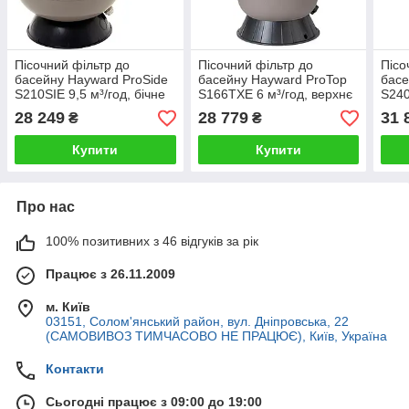
Пісочний фільтр до
Пісочний фільтр до
Пісо
басейну Hayward ProSide
басейну Hayward ProTop
басе
S210SIE 9,5 м³/год, бічне
S166TXE 6 м³/год, верхнє
S240
підключення
підключення
підк
28 249
28 779
31 
₴
₴
Купити
Купити
Про нас
100% позитивних з 46 відгуків за рік
Працює з 26.11.2009
м. Київ
03151, Солом'янський район, вул. Дніпровська, 22
(САМОВИВОЗ ТИМЧАСОВО НЕ ПРАЦЮЄ), Київ, Україна
Контакти
Сьогодні працює з 09:00 до 19:00