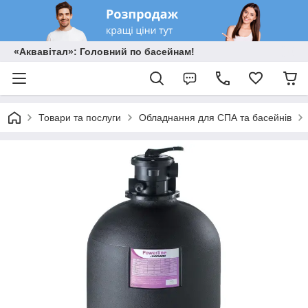
«Аквавітал»: Головний по басейнам!
Товари та послуги
Обладнання для СПА та басейнів