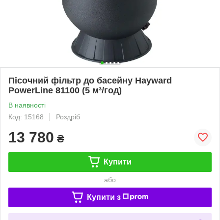
Пісочний фільтр до басейну Hayward
PowerLine 81100 (5 м³/год)
В наявності
Код: 15168
Роздріб
13 780
₴
Купити
або
Купити з