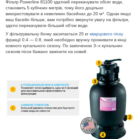
Фільтр Powerline 81100 здатний перекачувати обсяг води,
становить 5 кубічних метрів, тому його доцільно
використовувати в невеликих басейнах до 20 м³. Однак якщо
ваш басейн більше, вам потрібно звернути увагу на фільтри,
здатні перекачувати більший об'єм води.
У фільтрувальну бочку засипається 25 кг
кварцового піску
фракції 0.4 — 0.8, який необхідно вручну промивати в кінці
кожного купального сезону. По закінченню 3–х купальних
сезонів пісок бажано замінити на новий.