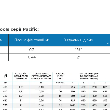
ols серії Pacific:
мм
Площа фільтрації, м²
З'єднання, дюйм
с
0,3
1½"
0,44
2"