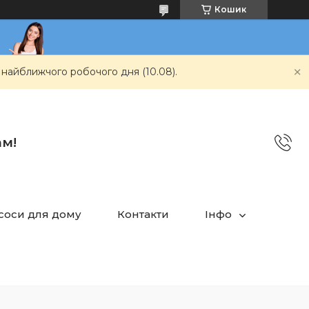
Кошик
 найближчого робочого дня (10.08).
ам!
асоси для дому
Контакти
Інфо