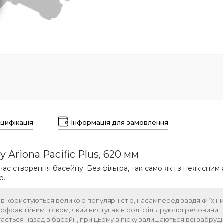
цифікація
Інформація для замовлення
 Ariona Pacific Plus, 620 мм
ас створення басейну. Без фільтра, так само як і з неякісни
ю.
нів користуються великою популярністю, насамперед завдяки їх низ
фракційним піском, який виступає в ролі фільтруючої речовини. 
ається назад в басейн, при цьому в піску залишаються всі забруд