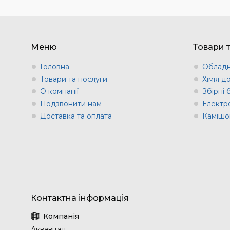
Меню
Товари 
Головна
Обладн
Товари та послуги
Хімія д
О компанії
Збірні
Подзвонити нам
Електр
Доставка та оплата
Камішов
Аквавітал