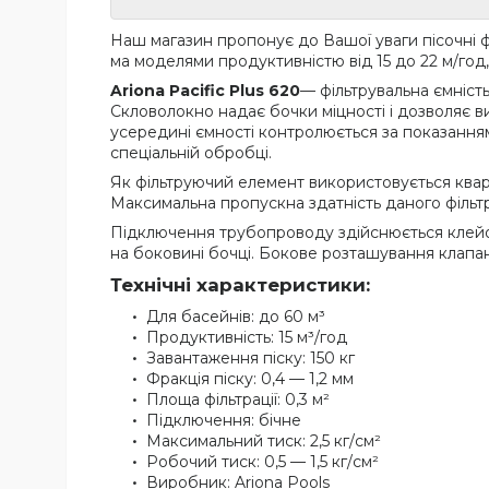
Наш магазин пропонує до Вашої уваги пісочні філь
ма моделями продуктивністю від 15 до 22 м/год, 
Ariona Pacific Plus 620
— фільтрувальна ємніст
Скловолокно надає бочки міцності і дозволяє ви
усередині ємності контролюється за показанням
спеціальній обробці.
Як фільтруючий елемент використовується кварц
Максимальна пропускна здатність даного фільтра
Підключення трубопроводу здійснюється клейо
на боковині бочці. Бокове розташування клапан
Технічні характеристики:
Для басейнів: до 60 м³
Продуктивність: 15 м³/год
Завантаження піску: 150 кг
Фракція піску: 0,4 — 1,2 мм
Площа фільтрації: 0,3 м²
Підключення: бічне
Максимальний тиск: 2,5 кг/см²
Робочий тиск: 0,5 — 1,5 кг/см²
Виробник: Ariona Pools