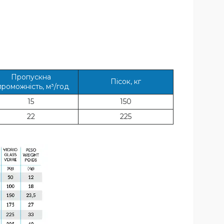
Пропускна
Пісок, кг
проможність, м³/год
15
150
22
225