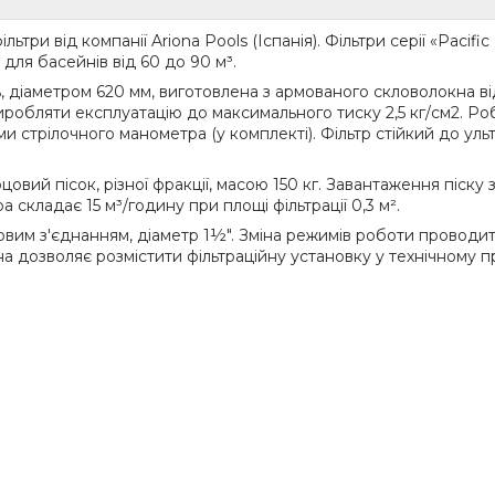
три від компанії Ariona Pools (Іспанія). Фільтри серії «Pacifi
для басейнів від 60 до 90 м³.
ь, діаметром 620 мм, виготовлена з армованого скловолокна в
робляти експлуатацію до максимального тиску 2,5 кг/см2. Роб
и стрілочного манометра (у комплекті). Фільтр стійкий до у
овий пісок, різної фракції, масою 150 кг. Завантаження піску
 складає 15 м³/годину при площі фільтрації 0,3 м².
вим з'єднанням, діаметр 1½". Зміна режимів роботи провод
а дозволяє розмістити фільтраційну установку у технічному 