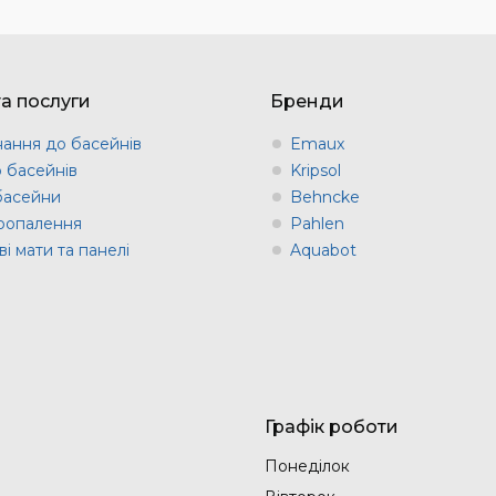
та послуги
Бренди
ання до басейнів
Emaux
о басейнів
Kripsol
 басейни
Behncke
оопалення
Pahlen
і мати та панелі
Aquabot
Графік роботи
Понеділок