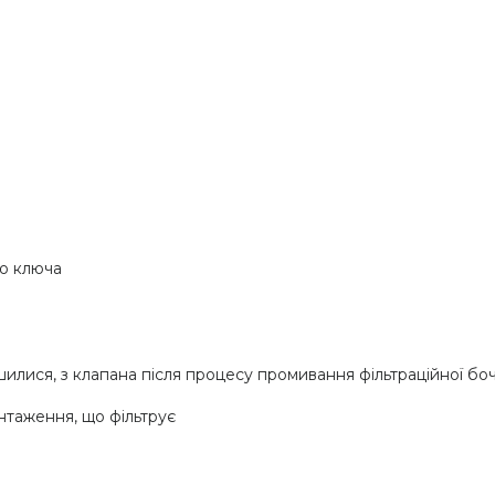
ю ключа
лися, з клапана після процесу промивання фільтраційної бо
антаження, що фільтрує