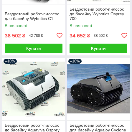
Бездротовий робот-пилосос
Бездротовий робот-пилосос
до басейну Wybotics Osprey
для басейну Wybotics C1
700
В наявності
В наявності
38 502
34 652
₴
₴
42 780 ₴
38 502 ₴
Купити
Купити
–10%
–10%
Бездротовий робот-пилосос
Бездротовий робот-пилосос
до басейну Aquaviva Osprey
для басейну Aquajoy Cyclone