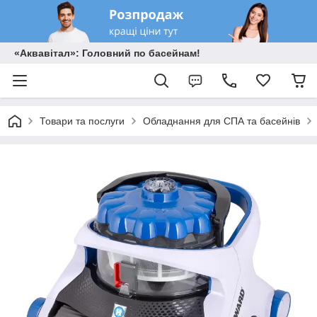
«Аквавітал»: Головний по басейнам!
Товари та послуги
Обладнання для СПА та басейнів