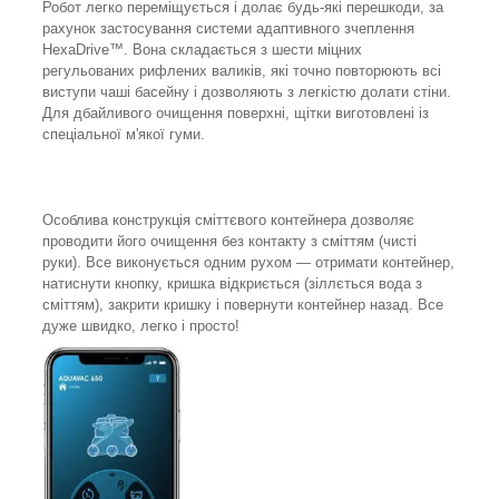
Робот легко переміщується і долає будь-які перешкоди, за
рахунок застосування системи адаптивного зчеплення
HexaDrive™. Вона складається з шести міцних
регульованих рифлених валиків, які точно повторюють всі
виступи чаші басейну і дозволяють з легкістю долати стіни.
Для дбайливого очищення поверхні, щітки виготовлені із
спеціальної м'якої гуми.
Особлива конструкція сміттєвого контейнера дозволяє
проводити його очищення без контакту з сміттям (чисті
руки). Все виконується одним рухом — отримати контейнер,
натиснути кнопку, кришка відкриється (зіллється вода з
сміттям), закрити кришку і повернути контейнер назад. Все
дуже швидко, легко і просто!