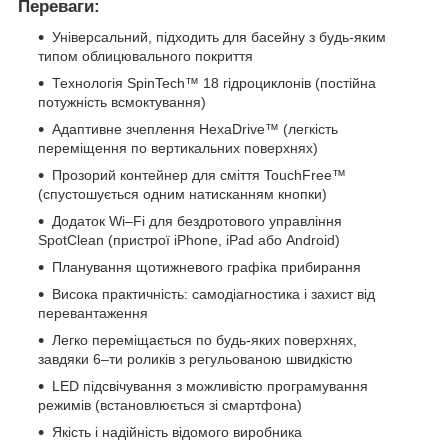
Переваги:
Універсальний, підходить для басейну з будь-яким
типом облицювального покриття
Технологія SpinTech™ 18 гідроциклонів (постійна
потужність всмоктування)
Адаптивне зчеплення HexaDrive™ (легкість
переміщення по вертикальних поверхнях)
Прозорий контейнер для сміття TouchFree™
(спустошується одним натисканням кнопки)
Додаток Wi–Fi для бездротового управління
SpotClean (пристрої iPhone, iPad або Android)
Планування щотижневого графіка прибирання
Висока практичність: самодіагностика і захист від
перевантаження
Легко переміщається по будь-яких поверхнях,
завдяки 6–ти роликів з регульованою швидкістю
LED підсвічування з можливістю програмування
режимів (встановлюється зі смартфона)
Якість і надійність відомого виробника