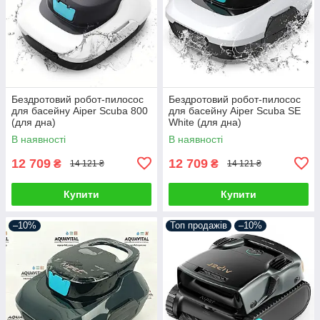
Бездротовий робот-пилосос
Бездротовий робот-пилосос
для басейну Aiper Scuba 800
для басейну Aiper Scuba SE
(для дна)
White (для дна)
В наявності
В наявності
12 709
12 709
₴
₴
14 121 ₴
14 121 ₴
Купити
Купити
–10%
Топ продажів
–10%