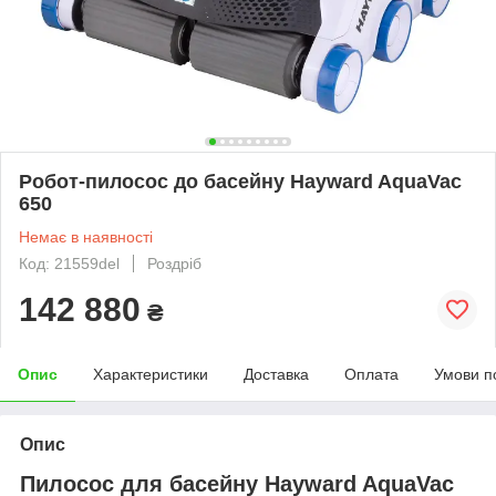
Робот-пилосос до басейну Hayward AquaVac
650
Немає в наявності
Код: 21559del
Роздріб
142 880
₴
Опис
Характеристики
Доставка
Оплата
Умови п
Опис
Пилосос для басейну Hayward AquaVac