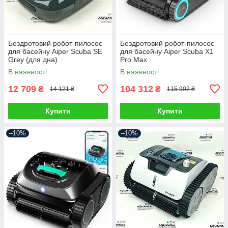
Бездротовий робот-пилосос
Бездротовий робот-пилосос
для басейну Aiper Scuba SE
для басейну Aiper Scuba X1
Grey (для дна)
Pro Max
В наявності
В наявності
12 709
104 312
₴
₴
14 121 ₴
115 902 ₴
Купити
Купити
–10%
–10%