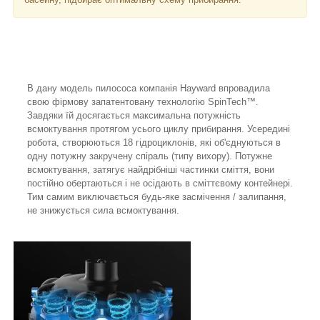
В дану модель пилососа компанія Hayward впровадила
свою фірмову запатентовану технологію SpinTech™.
Завдяки їй досягається максимальна потужність
всмоктування протягом усього циклу прибирання. Усередині
робота, створюються 18 гідроциклонів, які об'єднуються в
одну потужну закручену спіраль (типу вихору). Потужне
всмоктування, затягує найдрібніші частинки сміття, вони
постійно обертаються і не осідають в сміттєвому контейнері.
Тим самим виключається будь-яке засмічення / залипання,
не знижується сила всмоктування.