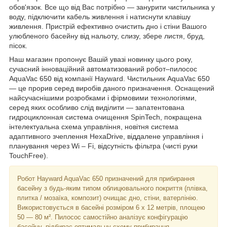
обов'язок. Все що від Вас потрібно — занурити чистильника у
воду, підключити кабель живлення і натиснути клавішу
живлення. Пристрій ефективно очистить дно і стіни Вашого
улюбленого басейну від нальоту, слизу, збере листя, бруд,
пісок.
Наш магазин пропонує Вашій увазі новинку цього року,
сучасний інноваційний автоматизований робот–пилосос
AquaVac 650 від компанії Hayward. Чистильник AquaVac 650
— це прорив серед виробів даного призначення. Оснащений
найсучаснішими розробками і фірмовими технологіями,
серед яких особливо слід виділити — запатентована
гидроциклонная система очищення SpinTech, покращена
інтелектуальна схема управління, новітня система
адаптивного зчеплення HexaDrive, віддалене управління і
планування через Wi – Fi, відсутність фільтра (чисті руки
TouchFree).
Робот Hayward AquaVac 650 призначений для прибирання
басейну з будь-яким типом облицювального покриття (плівка,
плитка / мозаїка, композит) очищає дно, стіни, ватерлінію.
Використовується в басейні розміром 6 х 12 метрів, площею
50 — 80 м². Пилосос самостійно аналізує конфігурацію
басейну, підбирає оптимальну схему прибирання.