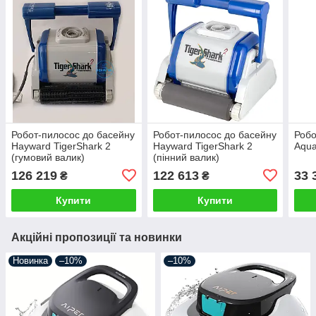
Робот-пилосос до басейну
Робот-пилосос до басейну
Робо
Hayward TigerShark 2
Hayward TigerShark 2
Aqua
(гумовий валик)
(пінний валик)
126 219
122 613
33 
₴
₴
Купити
Купити
Акційні пропозиції та новинки
Новинка
–10%
–10%