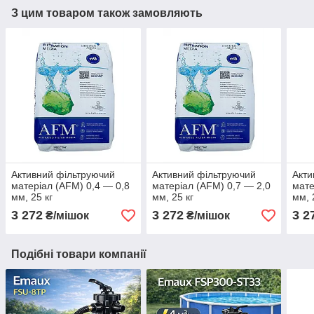
З цим товаром також замовляють
Активний фільтруючий
Активний фільтруючий
Акти
матеріал (AFM) 0,4 — 0,8
матеріал (AFM) 0,7 — 2,0
мате
мм, 25 кг
мм, 25 кг
мм, 
3 272
3 272
3 2
₴/мішок
₴/мішок
Подібні товари компанії