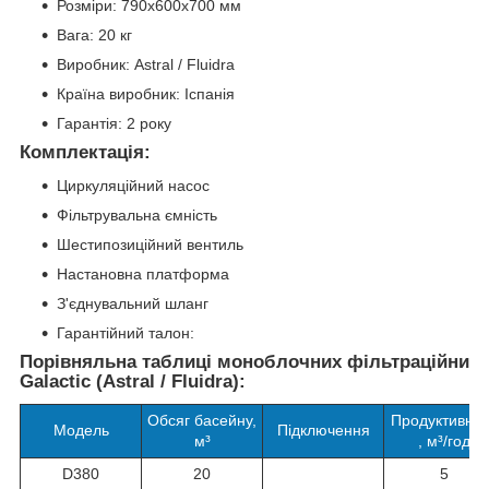
Розміри: 790x600x700 мм
Вага: 20 кг
Виробник: Astral / Fluidra
Країна виробник: Іспанія
Гарантія: 2 року
Комплектація:
Циркуляційний насос
Фільтрувальна ємність
Шестипозиційний вентиль
Настановна платформа
З'єднувальний шланг
Гарантійний талон:
Порівняльна таблиці моноблочних фільтраційних 
Galactic (Astral / Fluidra):
Обсяг басейну,
Продуктивніс
Модель
Підключення
м³
, м³/год
D380
20
5