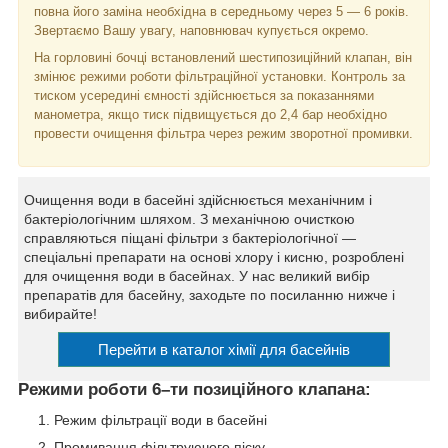
повна його заміна необхідна в середньому через 5 — 6 років.
Звертаємо Вашу увагу, наповнювач купується окремо.
На горловині бочці встановлений шестипозиційний клапан, він
змінює режими роботи фільтраційної установки. Контроль за
тиском усередині ємності здійснюється за показаннями
манометра, якщо тиск підвищується до 2,4 бар необхідно
провести очищення фільтра через режим зворотної промивки.
Очищення води в басейні здійснюється механічним і
бактеріологічним шляхом. З механічною очисткою
справляються піщані фільтри з бактеріологічної —
спеціальні препарати на основі хлору і кисню, розроблені
для очищення води в басейнах. У нас великий вибір
препаратів для басейну, заходьте по посиланню нижче і
вибирайте!
Перейти в каталог хімії для басейнів
Режими роботи 6–ти позиційного клапана:
Режим фільтрації води в басейні
Промивання фільтруючого піску