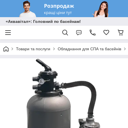
«Аквавітал»: Головний по басейнам!
Товари та послуги
Обладнання для СПА та басейнів