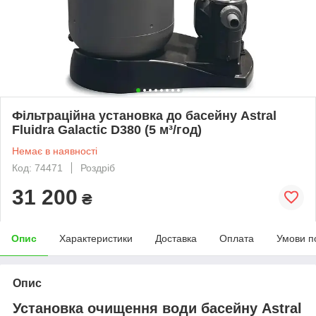
Фільтраційна установка до басейну Astral
Fluidra Galactic D380 (5 м³/год)
Немає в наявності
Код: 74471
Роздріб
31 200
₴
Опис
Характеристики
Доставка
Оплата
Умови п
Опис
Установка очищення води басейну Astral