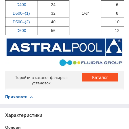
D400
24
6
D500–(1)
32
1½"
8
D500–(2)
40
10
D600
56
12
Каталог
Перейти в каталог фільтрів і
установок
Приховати
Характеристики
Основні