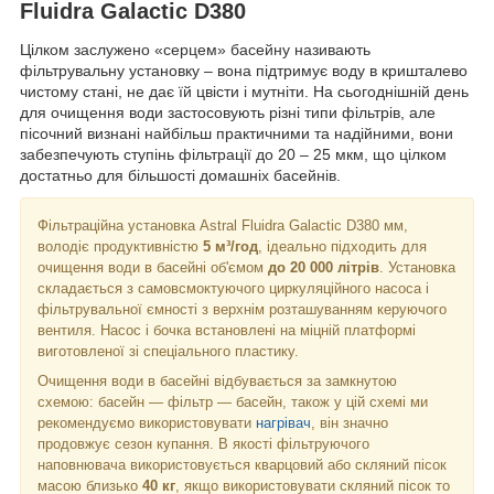
Fluidra Galactic D380
Цілком заслужено «серцем» басейну називають
фільтрувальну установку – вона підтримує воду в кришталево
чистому стані, не дає їй цвісти і мутніти. На сьогоднішній день
для очищення води застосовують різні типи фільтрів, але
пісочний визнані найбільш практичними та надійними, вони
забезпечують ступінь фільтрації до 20 – 25 мкм, що цілком
достатньо для більшості домашніх басейнів.
Фільтраційна установка Astral Fluidra Galactic D380 мм,
володіє продуктивністю
5 м³/год
, ідеально підходить для
очищення води в басейні об'ємом
до 20 000 літрів
. Установка
складається з самовсмоктуючого циркуляційного насоса і
фільтрувальної ємності з верхнім розташуванням керуючого
вентиля. Насос і бочка встановлені на міцній платформі
виготовленої зі спеціального пластику.
Очищення води в басейні відбувається за замкнутою
схемою: басейн — фільтр — басейн, також у цій схемі ми
рекомендуємо використовувати
нагрівач
, він значно
продовжує сезон купання. В якості фільтруючого
наповнювача використовується кварцовий або скляний пісок
масою близько
40 кг
, якщо використовувати скляний пісок то