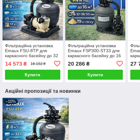
Фільтраційна установка
Фільтраційна установка
Філь
Emaux FSU-8TP для
Emaux FSP300-ST33 для
Ema
каркасного басейну до 32
каркасного басейну до 16
карк
м³, 8 м³/год, з таймером
м³, 4 м³/год
м³, 8
14 573
20 286
27 
₴
₴
16 192 ₴
Купити
Купити
Акційні пропозиції та новинки
–10%