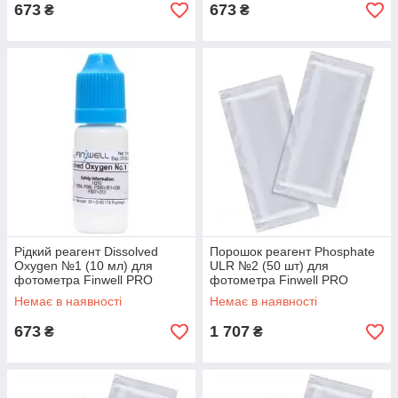
673
673
₴
₴
Рідкий реагент Dissolved
Порошок реагент Phosphate
Oxygen №1 (10 мл) для
ULR №2 (50 шт) для
фотометра Finwell PRO
фотометра Finwell PRO
Немає в наявності
Немає в наявності
673
1 707
₴
₴