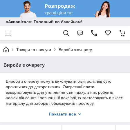
«Аквавітал»: Головний по басейнам!
Товари та послуги
Вироби з очерету
Вироби з очерету
Вироби з очерету можуть виконувати різні ролі: від суто
практичних до декоративних. Очеретяні плити
використовують для утеплення стін і даху, з них роблять
навіси від сонця і повноцінні покрівлі, їх застосовують в якості
матеріалу для заборів і обмежувачів простору.
У нас ви можете придбати очеретяну рогожку і мати різних
Показати все
розмірів і щільності. Екологічно чиста сировина додасть
вашому будинку тепла і затишку, а екстер'єр доповниться
цікавими елементами декору.