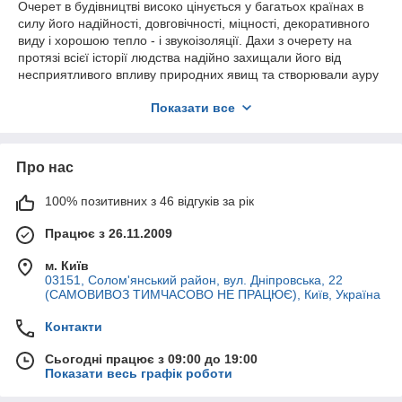
Очерет в будівництві високо цінується у багатьох країнах в
силу його надійності, довговічності, міцності, декоративного
виду і хорошою тепло - і звукоізоляції. Дахи з очерету на
протязі всієї історії людства надійно захищали його від
несприятливого впливу природних явищ та створювали ауру
комфорту і благополуччя. Очерет — це природний матеріал,
Показати все
який не вимагає додаткової обробки, легкий в монтажі і
добре створює захист від палючих променів сонця.
Вироби з очерету, в силу свого природного походження,
Про нас
екологічні, володіють прекрасним естетичним виглядом, не
поглинають вологу і не піддаються руйнівному впливу
гризунів, грибків і мікроорганізмів. Тому утеплення очеретом
100% позитивних з 46 відгуків за рік
(де використовуються очеретові мати і очеретяні плити)
Працює з 26.11.2009
отримало широке поширення в будівлях і міжкімнатних
перегородках.
м. Київ
Плиты из камыша широко используются в строительстве, как
03151, Солом'янський район, вул. Дніпровська, 22
тепло– и звукоизоляционный материал, в декоративных
(САМОВИВОЗ ТИМЧАСОВО НЕ ПРАЦЮЄ), Київ, Україна
целях — для создания аутентичного интерьера и экстерьера
Контакти
(беседки из камыша, дома из камыша, забор из камыша,
навесы, барные стойки, пляжные зоны отдыха, создание
Сьогодні працює з 09:00 до 19:00
декораций).
Показати весь графік роботи
Беседка из камыша может прекрасно дополнить