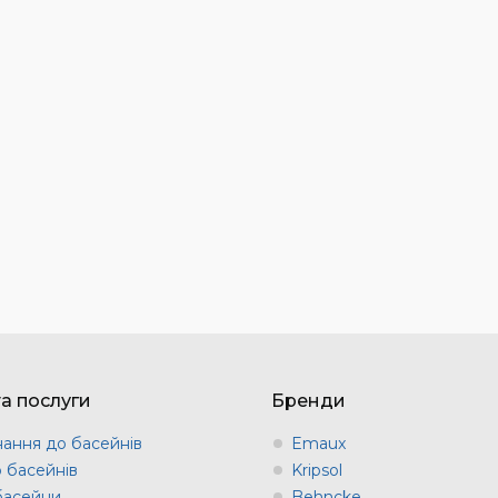
та послуги
Бренди
ання до басейнів
Emaux
о басейнів
Kripsol
 басейни
Behncke