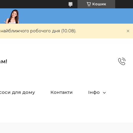
Кошик
 найближчого робочого дня (10.08).
ам!
асоси для дому
Контакти
Інфо