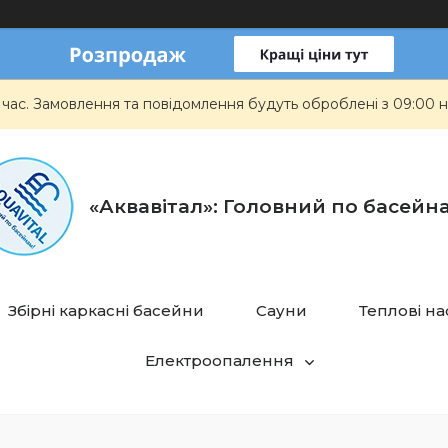
 час. Замовлення та повідомлення будуть оброблені з 09:00 н
«Аквавітал»: Головний по басейн
Збірні каркасні басейни
Сауни
Теплові н
Електроопалення