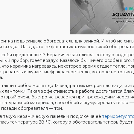
ентка подыскивала обогреватель для ванной. И чтоб не сильн
и съедал. Да–да, это не фантастика: именно такой обогреват
з себя представляет? Керамическая плитка, которую подогре
ный прибор, греет воздух. Казалось бы, ничего особенного, г
о, что керамика нагреваясь, некоторое время отдает тепло, по
огреватель излучает инфракрасное тепло, которое не только 
а.
 такой прибор может до 12 квадратных метров площади, и это 
ых лампочки. Такая эффективность в работе достигается бл
который очень быстро нагревается при прохождении через н
з натуральной материала, способной аккумулировать тепло 
 позади обогревателя — три.
в такую керамическую панель и подключив её
терморегулят
лась температура 28 °C, которую обогреватель теперь будет 