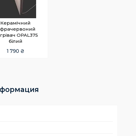
Керамічний
нфрачервоний
ігрівач OPAL375
білий
1 790 ₴