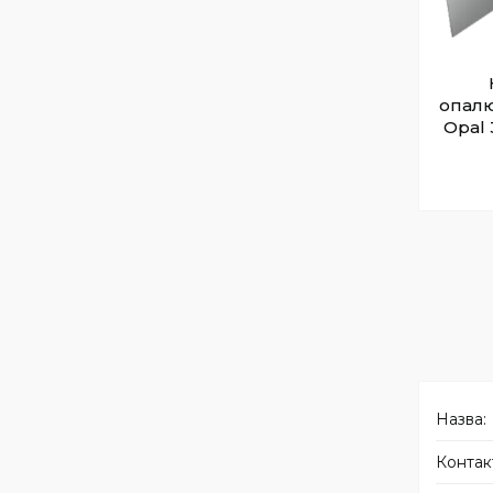
опалю
Opal 