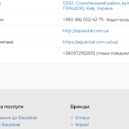
03151, Солом'янський район, 
ПРАЦЮЄ), Київ, Україна
+380 (66) 002-42-75
Відділ про
http://aquavital.com.ua
https://aquavital.com.ua/ua/
+380972953933 (тільки повідом
та послуги
Бренди
ання до басейнів
Emaux
о басейнів
Kripsol