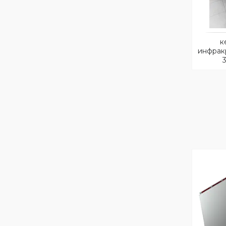
к
инфракр