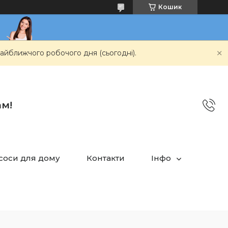
Кошик
айближчого робочого дня (сьогодні).
ам!
асоси для дому
Контакти
Інфо