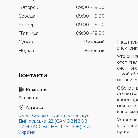
Вівторок
09:00
19:00
Середа
09:00
19:00
Четвер
09:00
19:00
Пʼятниця
09:00
19:00
Субота
Вихідний
Наша кли
электрик
Неділя
Вихідний
Что он и
отопитель
счет тог
такой об
организм
Обогреть
стоваттн
Аквавітал
кабелю, 
плитке и
каналами
03151, Солом'янський район, вул.
Установи
Дніпровська, 22 (САМОВИВОЗ
установи
ТИМЧАСОВО НЕ ПРАЦЮЄ), Київ,
сутки.
Україна