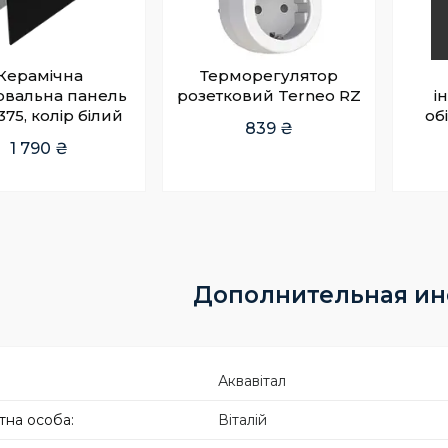
Керамічна
Терморегулятор
вальна панель
розетковий Terneo RZ
і
375, колір білий
об
839 ₴
1 790 ₴
Аквавітал
Віталій