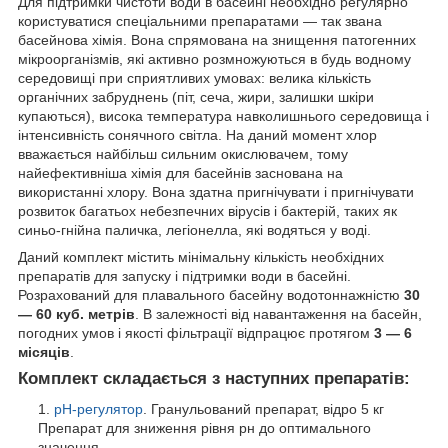
Для підтримки чистоти води в басейні необхідно регулярно
користуватися спеціальними препаратами — так звана
басейнова хімія. Вона спрямована на знищення патогенних
мікроорганізмів, які активно розмножуються в будь водному
середовищі при сприятливих умовах: велика кількість
органічних забруднень (піт, сеча, жири, залишки шкіри
купаються), висока температура навколишнього середовища і
інтенсивність сонячного світла. На даний момент хлор
вважається найбільш сильним окислювачем, тому
найефективніша хімія для басейнів заснована на
використанні хлору. Вона здатна пригнічувати і пригнічувати
розвиток багатьох небезпечних вірусів і бактерій, таких як
синьо-гнійна паличка, легіонелла, які водяться у воді.
Даний комплект містить мінімальну кількість необхідних
препаратів для запуску і підтримки води в басейні.
Розрахований для плавального басейну водотоннажністю
30
— 60 куб. метрів
. В залежності від навантаження на басейн,
погодних умов і якості фільтрації відпрацює протягом
3 — 6
місяців
.
Комплект складається з наступних препаратів:
pH-регулятор
. Гранульований препарат, відро 5 кг
Препарат для зниження рівня рн до оптимального
значення.