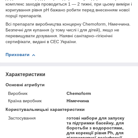
комплекс заходів проводиться 1 — 2 тижні, при цьому виміри і
коригування рівня pH бажано робити перед внесенням нової
порції препаратів.
Всі препарати виробництва концерну Chemoform, Німеччина.
Безпечні для купання (у тому числі і для дітей), якщо не
перевищувати дозування. Наявні санітарно–гігієнічні
сертифікати, видані в СЕС України.
Приховати
Характеристики
Основні атрибути
Виробник
Chemoform
Країна виробник
Німеччина
Користувальницькі характеристики
Застосування
готові набори для запуску
та підтримки басейну, для
боротьби з водоростями,
для корекції рівня Ph, для
підтримуючої дезінфекції,