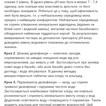
покаже її рівень. В ідеалі рівень pH має бути в межах 7 - 7,4
одиниці, але оскільки має властивість зростати, то його
необхідно знижувати. Робиться це у тому, щоб ефективність
хімії була вищою, т.к. у нейтральному середовищі вона
працює з найвищим коефіцієнтом. Нейтральне середовище
не сприяє утворенню мінеральних відкладень (відомих як
білий наліт і водяний камінь), металеві частини басейнового
обладнання найменше піддаються корозії. За результатами
вимірювання тестера за допомогою препарату pH-мінус
доводимо рівень водневого показника до оптимальних
значень.
Крок 2
. Шокова дезінфекція — комплекс заходів,
спрямованих на швидке очищення води від усіх
мікроорганізмів, що живуть у ній. Застосовується при заливці
нової води в басейн, або коли басейн довго стоять без
догляду, і вода зіпсувалася. В даному випадку
використовуються таблетки шок-хлору та альгіцид.
Крок 3.
Підтримуюча дезінфекція — захід, що сприяє
тривалої дезінфекції і підтримки чистоти води.
Застосовуються комбіновані таблетки хлору, які повільно
розчиняються і сприяють мінімального вмісту хлору у воді.
Додатково освітлюють воду і покращують її параметри. Також
додають альгіцид для протидії розвитку водоростей. Цей