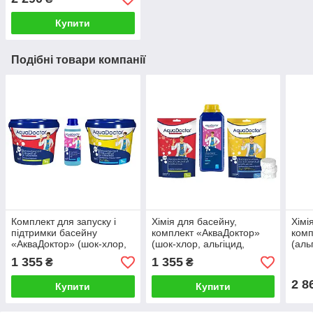
Купити
Подібні товари компанії
Комплект для запуску і
Хімія для басейну,
Хімі
підтримки басейну
комплект «АкваДоктор»
ком
«АкваДоктор» (шок-хлор,
(шок-хлор, альгіцид,
(аль
альгіцид, мультитаб)
мультитаб)
муль
1 355
1 355
₴
₴
тест
2 8
Купити
Купити