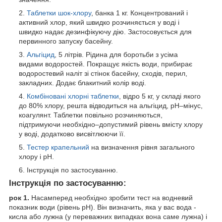
Таблетки шок-хлору
, банка 1 кг. Концентрований і
активний хлор, який швидко розчиняється у воді і
швидко надає дезинфікуючу дію. Застосовується для
первинного запуску басейну.
Альгіцид
, 5 літрів. Рідина для боротьби з усіма
видами водоростей. Покращує якість води, прибирає
водоростевий наліт зі стінок басейну, сходів, перил,
закладних. Додає блакитний колір воді.
Комбіновані хлорні таблетки
, відро 5 кг, у складі якого
до 80% хлору, решта відводиться на альгіцид, pH–мінус,
коагулянт. Таблетки повільно розчиняються,
підтримуючи необхідно–допустимий рівень вмісту хлору
у воді, додатково висвітлюючи її.
Тестер крапельний
на визначення рівня загального
хлору і pH.
Інструкція по застосуванню.
Інструкція по застосуванню:
рок 1.
Насамперед необхідно зробити тест на водневий
показник води (рівень pH). Він визначить, яка у вас вода -
кисла або лужна (у переважних випадках вона саме лужна) і