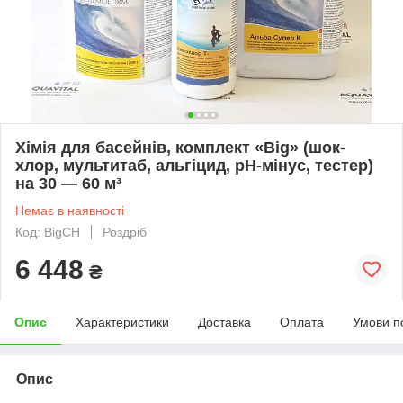
Хімія для басейнів, комплект «Big» (шок-
хлор, мультитаб, альгіцид, pH-мінус, тестер)
на 30 — 60 м³
Немає в наявності
Код: BigCH
Роздріб
6 448
₴
Опис
Характеристики
Доставка
Оплата
Умови п
Опис