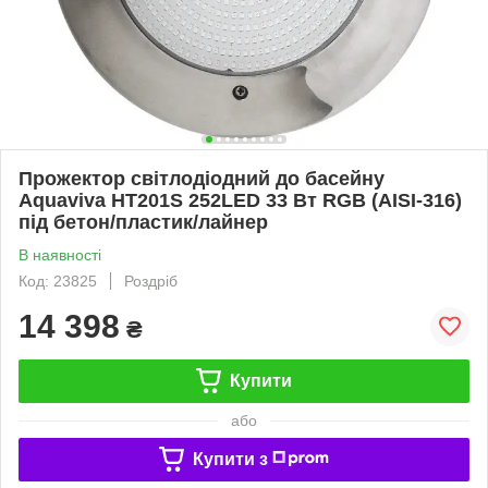
Прожектор світлодіодний до басейну
Aquaviva HT201S 252LED 33 Вт RGB (AISI-316)
під бетон/пластик/лайнер
В наявності
Код: 23825
Роздріб
14 398
₴
Купити
або
Купити з