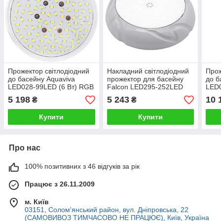
Прожектор світлодіодний
Накладний світлодіодний
Прож
до басейну Aquaviva
прожектор для басейну
до б
LED028-99LED (6 Вт) RGB
Falcon LED295-252LED
LED0
під бетон, пластик,
(18 Вт) RGB під бетон,
whit
5 198
5 243
10 
₴
₴
скловолокно
лайнер
лай
Купити
Купити
Про нас
100% позитивних з 46 відгуків за рік
Працює з 26.11.2009
м. Київ
03151, Солом'янський район, вул. Дніпровська, 22
(САМОВИВОЗ ТИМЧАСОВО НЕ ПРАЦЮЄ), Київ, Україна