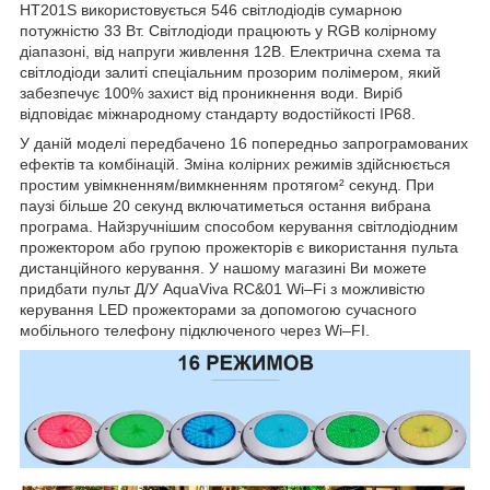
HT201S використовується 546 світлодіодів сумарною
потужністю 33 Вт. Світлодіоди працюють у RGB колірному
діапазоні, від напруги живлення 12В. Електрична схема та
світлодіоди залиті спеціальним прозорим полімером, який
забезпечує 100% захист від проникнення води. Виріб
відповідає міжнародному стандарту водостійкості IP68.
У даній моделі передбачено 16 попередньо запрограмованих
ефектів та комбінацій. Зміна колірних режимів здійснюється
простим увімкненням/вимкненням протягом² секунд. При
паузі більше 20 секунд включатиметься остання вибрана
програма. Найзручнішим способом керування світлодіодним
прожектором або групою прожекторів є використання пульта
дистанційного керування. У нашому магазині Ви можете
придбати пульт Д/У AquaViva RC&01 Wi–Fi з можливістю
керування LED прожекторами за допомогою сучасного
мобільного телефону підключеного через Wi–FI.