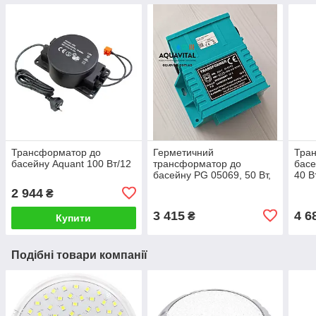
Трансформатор до
Герметичний
Тра
басейну Aquant 100 Вт/12
трансформатор до
басе
басейну PG 05069, 50 Вт,
40 В
220-12 В
2 944
₴
3 415
4 6
₴
Купити
Подібні товари компанії