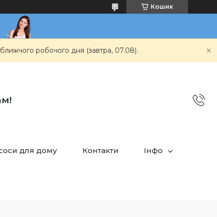
Кошик
ближчого робочого дня (завтра, 07.08).
ам!
асоси для дому
Контакти
Інфо