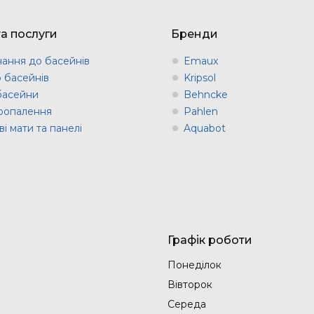
та послуги
Бренди
ання до басейнів
Emaux
о басейнів
Kripsol
 басейни
Behncke
оопалення
Pahlen
і мати та панелі
Aquabot
Графік роботи
Понеділок
Вівторок
Середа