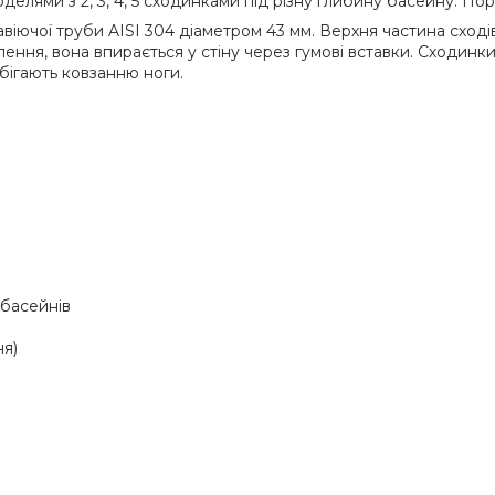
елями з 2, 3, 4, 5 сходинками під різну глибину басейну. По
авіючої труби AISI 304 діаметром 43 мм. Верхня частина сході
ення, вона впирається у стіну через гумові вставки. Сходинк
бігають ковзанню ноги.
 басейнів
ня)