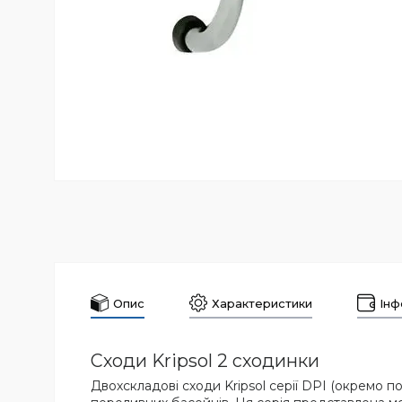
Опис
Характеристики
Інф
Сходи Kripsol 2 сходинки
Двохскладові сходи Kripsol серії DPI (окремо п