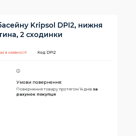
асейну Kripsol DPI2, нижня
тина, 2 сходинки
ає в наявності
Код:
DPI2
повернення товару протягом 14 днів
за
рахунок покупця