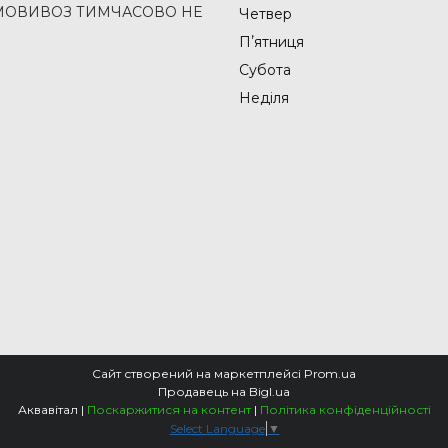
2 (САМОВИВОЗ ТИМЧАСОВО НЕ
Четвер
Пʼятниця
Субота
Неділя
Сайт створений на маркетплейсі
Prom.ua
Продавець на Bigl.ua
Аквавітал |
Поскаржитися на контент
|
Політика конфіденційності
Select Language
▼