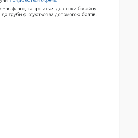
ручні
придбаються окремо
.
в має фланці та кріпиться до стінки басейну
и до труби фіксуються за допомогою болтів,