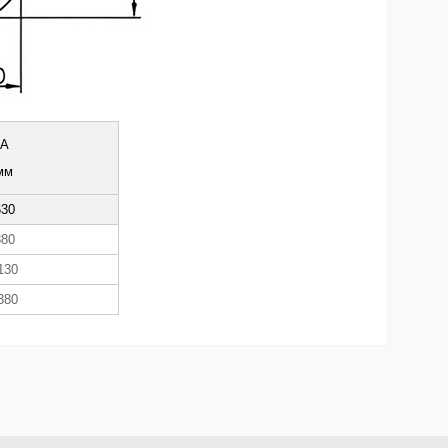
А
мм
630
880
130
380