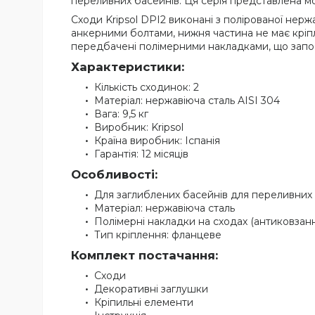
переливних басейнів. Ця серія представлена мод
Сходи Kripsol DPI2 виконані з полірованої нерж
анкерними болтами, нижня частина не має кріпл
передбачені полімерними накладками, що запо
Характеристики:
Кількість сходинок: 2
Матеріал: нержавіюча сталь AISI 304
Вага: 9,5 кг
Виробник: Kripsol
Країна виробник: Іспанія
Гарантія: 12 місяців
Особливості:
Для заглиблених басейнів для переливних
Матеріал: нержавіюча сталь
Полімерні накладки на сходах (антиковзан
Тип кріплення: фланцеве
Комплект постачання:
Сходи
Декоративні заглушки
Кріпильні елементи