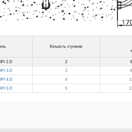
ель
Кількість ступенів
DPI 2.D
2
DPI 3.D
3
DPI 4.D
4
1
DPI 5.D
5
1