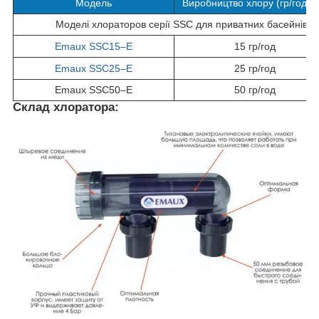
Модель
Виробництво хлору (гр/годин
Моделі хлораторов серії SSC для приватних басейнів 
Emaux SSC15–E
15 гр/год
Emaux SSC25–E
25 гр/год
Emaux SSC50–E
50 гр/год
Склад хлоратора: