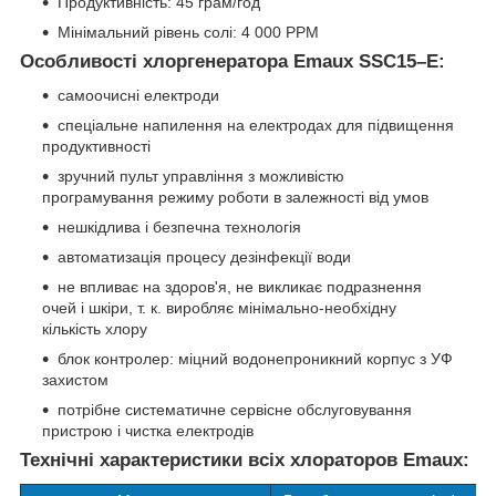
Продуктивність: 45 грам/год
Мінімальний рівень солі: 4 000 PPM
Особливості хлоргенератора Emaux SSC15–E:
самоочисні електроди
спеціальне напилення на електродах для підвищення
продуктивності
зручний пульт управління з можливістю
програмування режиму роботи в залежності від умов
нешкідлива і безпечна технологія
автоматизація процесу дезінфекції води
не впливає на здоров'я, не викликає подразнення
очей і шкіри, т. к. виробляє мінімально-необхідну
кількість хлору
блок контролер: міцний водонепроникний корпус з УФ
захистом
потрібне систематичне сервісне обслуговування
пристрою і чистка електродів
Технічні характеристики всіх хлораторов Emaux: