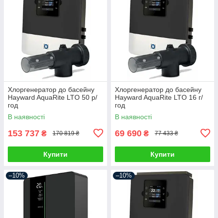
Хлоргенератор до басейну
Хлоргенератор до басейну
Hayward AquaRite LTO 50 р/
Hayward AquaRite LTO 16 г/
год
год
В наявності
В наявності
153 737
69 690
₴
₴
170 819 ₴
77 433 ₴
Купити
Купити
–10%
–10%