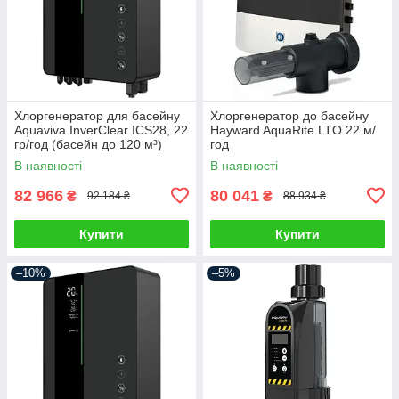
Хлоргенератор для басейну
Хлоргенератор до басейну
Aquaviva InverClear ICS28, 22
Hayward AquaRite LTO 22 м/
гр/год (басейн до 120 м³)
год
В наявності
В наявності
82 966
80 041
₴
₴
92 184 ₴
88 934 ₴
Купити
Купити
–10%
–5%