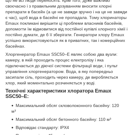
що не всі люди переносять. Крім того, дуже важливо
своєчасно і з правильним дозуванням вносити хлорні
препарати в басейн (а це не завжди зручно і на це не завжди
є час), щоб вода в басейні не пропадала. Тому хлоринаторы
Emaux покликані вирішити ці проблеми власників басейнів,
допомогти їм відмовитися від постійної купівлі хлорного хімії і
постійно думати, де б її зберігати. Генератори хлору Emaux
успішно використовуються як в приватних, так і комерційних
басейнах.
Хлоргенератор Emaux SSC50–E являє собою два вузли:
камеру, в якій проходить процес електролізу і яка
підключається до діючої системи фільтрації води, і пульт
управління хлоргенератором. Вода, в яку попередньо
засипали сіль, проходить через камеру, де виробляється
хлор, який моментально розчиняється у воді.
Технічні характеристики хлоратора Emaux
SSC50–E:
Максимальний обсяг скловолоконного басейну: 120
м³
Максимальний обсяг бетонного басейну: 110 м³
Відповідає стандарту: IPX4