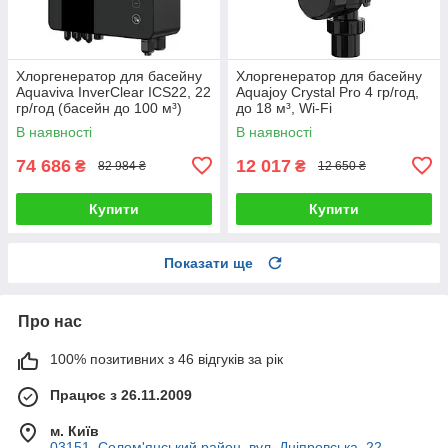
Хлоргенератор для басейну
Хлоргенератор для басейну
Aquaviva InverClear ICS22, 22
Aquajoy Crystal Pro 4 гр/год,
гр/год (басейн до 100 м³)
до 18 м³, Wi-Fi
В наявності
В наявності
74 686
12 017
₴
₴
82 984 ₴
12 650 ₴
Купити
Купити
Показати ще
Про нас
100% позитивних з 46 відгуків за рік
Працює з 26.11.2009
м. Київ
03151, Солом'янський район, вул. Дніпровська, 22