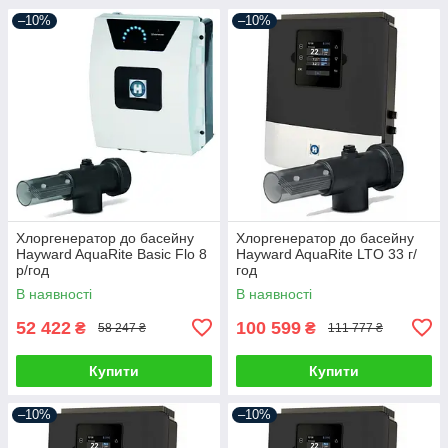
–10%
–10%
Хлоргенератор до басейну
Хлоргенератор до басейну
Hayward AquaRite Basic Flo 8
Hayward AquaRite LTO 33 г/
р/год
год
В наявності
В наявності
52 422
100 599
₴
₴
58 247 ₴
111 777 ₴
Купити
Купити
–10%
–10%