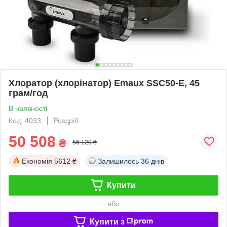
Хлоратор (хлорінатор) Emaux SSC50-E, 45
грам/год
В наявності
Код: 4033
Роздріб
50 508
₴
56 120 ₴
Економія
5612 ₴
Залишилось
36 днів
Купити
або
Купити з