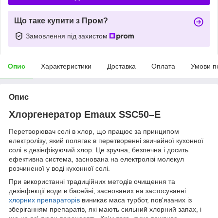
Що таке купити з Пром?
Замовлення під захистом
Опис
Характеристики
Доставка
Оплата
Умови п
Опис
Хлоргенератор Emaux SSC50–E
Перетворювач солі в хлор, що працює за принципом
електролізу, який полягає в перетворенні звичайної кухонної
солі в дезінфікуючий хлор. Це зручна, безпечна і досить
ефективна система, заснована на електролізі молекул
розчиненої у воді кухонної солі.
При використанні традиційних методів очищення та
дезінфекції води в басейні, заснованих на застосуванні
хлорних препараторів
виникає маса турбот, пов'язаних із
зберіганням препаратів, які мають сильний хлорний запах, і