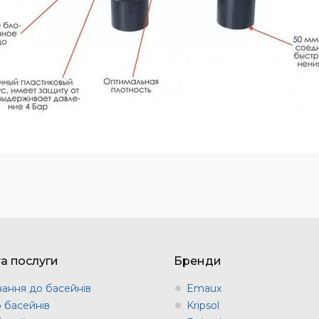
та послуги
Бренди
ання до басейнів
Emaux
о басейнів
Kripsol