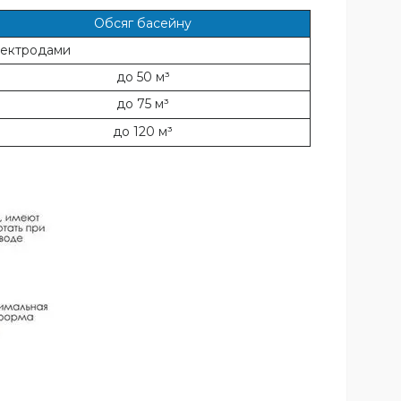
Обсяг басейну
електродами
до 50 м³
до 75 м³
до 120 м³