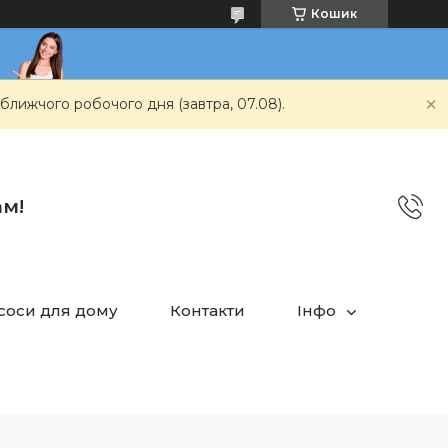
Кошик
ближчого робочого дня (завтра, 07.08).
ам!
асоси для дому
Контакти
Інфо