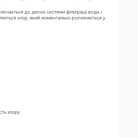
ючається до діючої системи фільтрації води, і
ляється хлор, який моментально розчиняється у
сть хлору