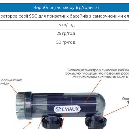
Виробництво хлору (гр/година)
раторов серії SSC для приватних басейнів з самоочисними 
15 гр/год
25 гр/год
50 гр/год