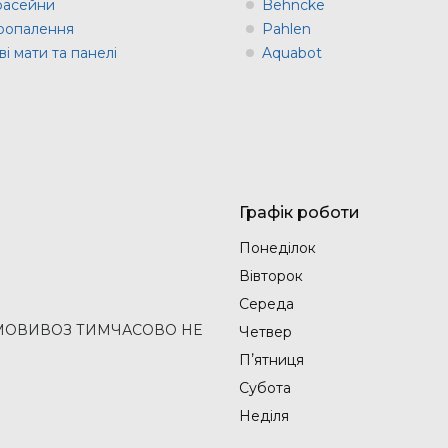
 басейни
Behncke
оопалення
Pahlen
і мати та панелі
Aquabot
Графік роботи
Понеділок
Вівторок
Середа
2 (САМОВИВОЗ ТИМЧАСОВО НЕ
Четвер
Пʼятниця
Субота
Неділя