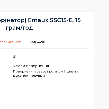
рінатор) Emaux SSC15-E, 15
грам/год
є в наявності
Код:
4490
повернення товару протягом 14 днів
за
рахунок покупця