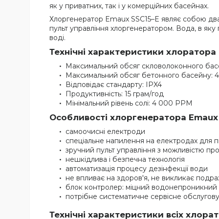
як у приватних, так і у комерційних басейнах.
Хлоргенератор Emaux SSC15–E являє собою два ву
пульт управління хлоргенератором. Вода, в яку
воді.
Технічні характеристики хлоратора 
Максимальний обсяг скловолоконного басе
Максимальний обсяг бетонного басейну: 4
Відповідає стандарту: IPX4
Продуктивність: 15 грам/год
Мінімальний рівень солі: 4 000 PPM
Особливості хлоргенератора Emaux 
самоочисні електроди
спеціальне напилення на електродах для 
зручний пульт управління з можливістю пр
нешкідлива і безпечна технологія
автоматизація процесу дезінфекції води
не впливає на здоров'я, не викликає подраз
блок контролер: міцний водонепроникний 
потрібне систематичне сервісне обслугову
Технічні характеристики всіх хлора