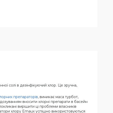
ної солі в дезінфікуючий хлор. Це зручна,
лорних препараторів
, виникає маса турбот,
им дозуванням вносити хлорні препарати в басейн
 покликані вирішити ці проблеми власників
Генератори хлору Emaux успішно використовуються