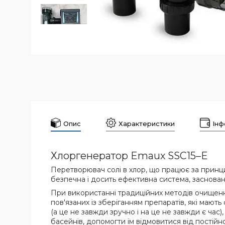
Опис
Характеристики
Інф
Хлоргенератор Emaux SSC15–E
Перетворювач солі в хлор, що працює за принцип
безпечна і досить ефективна система, заснована
При використанні традиційних методів очищення
пов'язаних із зберіганням препаратів, які мают
(а це не завжди зручно і на це не завжди є ча
басейнів, допомогти їм відмовитися від постійно