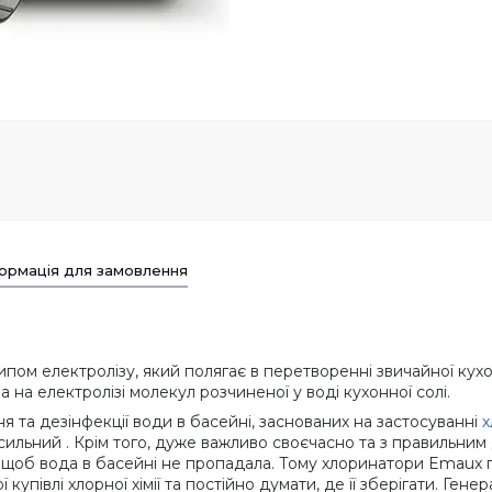
ормація для замовлення
ом електролізу, який полягає в перетворенні звичайної кухон
 на електролізі молекул розчиненої у воді кухонної солі.
 та дезінфекції води в басейні, заснованих на застосуванні
х
ь сильний . Крім того, дуже важливо своєчасно та з правильн
с), щоб вода в басейні не пропадала. Тому хлоринатори Emaux
ї купівлі хлорної хімії та постійно думати, де її зберігати. 