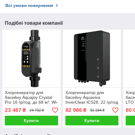
Всі умови повернення
Подібні товари компанії
Хлоргенератор для
Хлоргенератор для
Хлор
басейну Aquajoy Crystal
басейну Aquaviva
басе
Pro 16 гр/год, до 68 м³, Wi-
InverClear ICS28, 22 гр/год
LTO 
Fi
(басейн до 120 м³)
23 467
82 966
80 
₴
₴
24 702 ₴
92 184 ₴
Купити
Купити