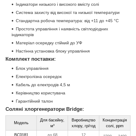
Індикатори низького і високого вмісту солі
Система захисту від високої та низької температури
Стандартна робоча температура: від +11 до +45 °C
Простота управління і наявність світлодіодних
індикаторів
Матеріал осередку стійкий до УФ
Настінна установка блоку управління
Комплект поставки:
Блок управління
Електролізна осередок
Кабель до електродів 4,5 м
Керівництво користувача
Гарантійний талон
Соляні хлоргенератори Bridge:
Для басейну,
Виробництво
Концентрація
Модель
м³
хлору, гр/год
солі, ppm
BC0181
до 68
12