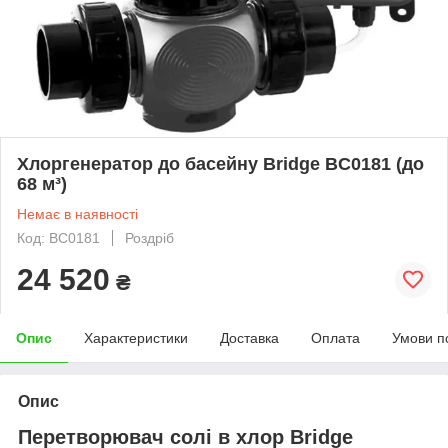
Хлоргенератор до басейну Bridge BC0181 (до
68 м³)
Немає в наявності
Код: BC0181
Роздріб
24 520
₴
Опис
Характеристики
Доставка
Оплата
Умови п
Опис
Перетворювач солі в хлор Bridge