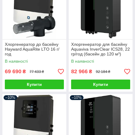
Хлоргенератор до басейну
Хлоргенератор для басейну
Hayward AquaRite LTO 16 г/
Aquaviva InverClear ICS28, 22
год
гр/год (басейн до 120 м³)
В наявності
В наявності
69 690
82 966
₴
₴
77 433 ₴
92 184 ₴
Купити
Купити
–10%
–10%