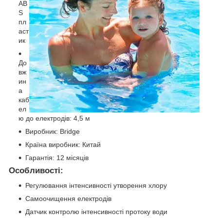
AB
S
пл
аст
ик
До
вж
ин
а
каб
ел
ю до електродів: 4,5 м
Виробник: Bridge
Країна виробник: Китай
Гарантія: 12 місяців
Особливості:
Регулювання інтенсивності утворення хлору
Самоочищення електродів
Датчик контролю інтенсивності протоку води