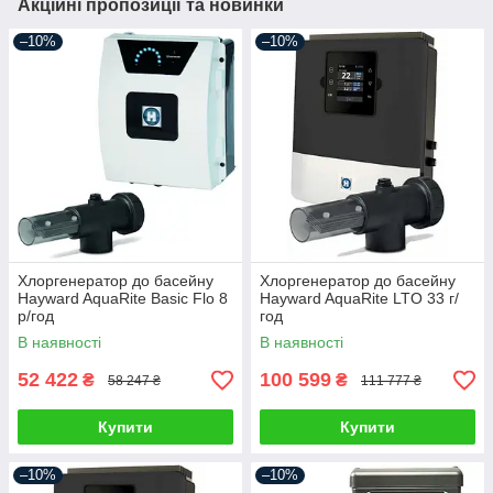
Акційні пропозиції та новинки
–10%
–10%
Хлоргенератор до басейну
Хлоргенератор до басейну
Hayward AquaRite Basic Flo 8
Hayward AquaRite LTO 33 г/
р/год
год
В наявності
В наявності
52 422
100 599
₴
₴
58 247 ₴
111 777 ₴
Купити
Купити
–10%
–10%