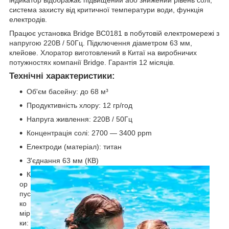
індикатор відображає підвищений або знижений рівень солі,
система захисту від критичної температури води, функція
електродів.
Працює установка Bridge BC0181 в побутовій електромережі з
напругою 220В / 50Гц. Підключення діаметром 63 мм,
клейове. Хлоратор виготовлений в Китаї на виробничих
потужностях компанії Bridge. Гарантія 12 місяців.
Технічні характеристики:
Об'єм басейну: до 68 м³
Продуктивність хлору: 12 гр/год
Напруга живлення: 220В / 50Гц
Концентрація солі: 2700 — 3400 ppm
Електроди (матеріал): титан
З'єднання 63 мм (КВ)
К
ор
пус
ко
мір
ки: