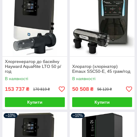
Хлоргенератор до басейну
Hayward AquaRite LTO 50 р/
Хлоратор (хлорінатор)
год
Emaux SSC50-E, 45 грам/год
В наявності
В наявності
153 737
50 508
₴
₴
170 819 ₴
56 120 ₴
Купити
Купити
–10%
–10%