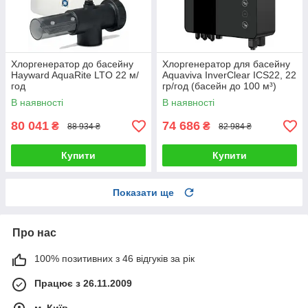
Хлоргенератор до басейну
Хлоргенератор для басейну
Hayward AquaRite LTO 22 м/
Aquaviva InverClear ICS22, 22
год
гр/год (басейн до 100 м³)
В наявності
В наявності
80 041
74 686
₴
₴
88 934 ₴
82 984 ₴
Купити
Купити
Показати ще
Про нас
100% позитивних з 46 відгуків за рік
Працює з 26.11.2009