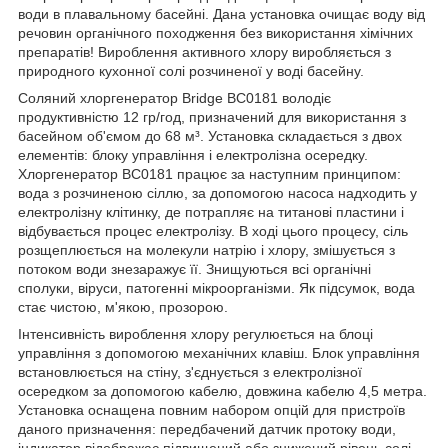
води в плавальному басейні. Дана установка очищає воду від
речовин органічного походження без використання хімічних
препаратів! Вироблення активного хлору виробляється з
природного кухонної солі розчиненої у воді басейну.
Соляний хлоргенератор Bridge BC0181 володіє
продуктивністю 12 гр/год, призначений для використання з
басейном об'ємом до 68 м³. Установка складається з двох
елементів: блоку управління і електролізна осередку.
Хлоргенератор BC0181 працює за наступним принципом:
вода з розчиненою сіллю, за допомогою насоса надходить у
електролізну клітинку, де потрапляє на титанові пластини і
відбувається процес електролізу. В ході цього процесу, сіль
розщеплюється на молекули натрію і хлору, змішується з
потоком води знезаражує її. Знищуються всі органічні
сполуки, віруси, патогенні мікроорганізми. Як підсумок, вода
стає чистою, м'якою, прозорою.
Інтенсивність вироблення хлору регулюється на блоці
управління з допомогою механічних клавіш. Блок управління
встановлюється на стіну, з'єднується з електролізної
осередком за допомогою кабелю, довжина кабелю 4,5 метра.
Установка оснащена повним набором опцій для пристроїв
даного призначення: передбачений датчик протоку води,