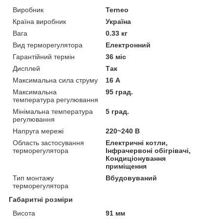
Виробник
Terneo
Країна виробник
Україна
Вага
0.33 кг
Вид терморегулятора
Електронний
Гарантійний термін
36 міс
Дисплей
Так
Максимальна сила струму
16 А
Максимальна
95 град.
температура регулювання
Мінімальна температура
5 град.
регулювання
Напруга мережі
220~240 В
Область застосування
Електричні котли,
терморегулятора
Інфрачервоні обігрівачі,
Кондиціонування
приміщення
Тип монтажу
Вбудовуваний
терморегулятора
Габаритні розміри
Висота
91 мм