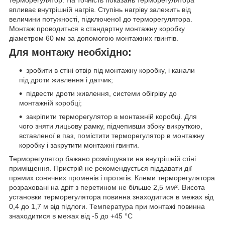
впливає внутрішній нагрів. Ступінь нагріву залежить від
величини потужності, підключеної до терморегулятора.
Монтаж проводиться в стандартну монтажну коробку
діаметром 60 мм за допомогою монтажних гвинтів.
Для монтажу необхідно:
зробити в стіні отвір під монтажну коробку, і канали
під дроти живлення і датчик;
підвести дроти живлення, системи обігріву до
монтажній коробці;
закріпити терморегулятор в монтажній коробці. Для
чого зняти лицьову рамку, підчепивши збоку викруткою,
вставленої в паз, помістити терморегулятор в монтажну
коробку і закрутити монтажні гвинти.
Терморегулятор бажано розміщувати на внутрішній стіні
приміщення. Пристрій не рекомендується піддавати дії
прямих сонячних променів і протягів. Клеми терморегулятора
розраховані на дріт з перетином не більше 2,5 мм². Висота
установки терморегулятора повинна знаходитися в межах від
0,4 до 1,7 м від підлоги. Температура при монтажі повинна
знаходитися в межах від -5 до +45 °С