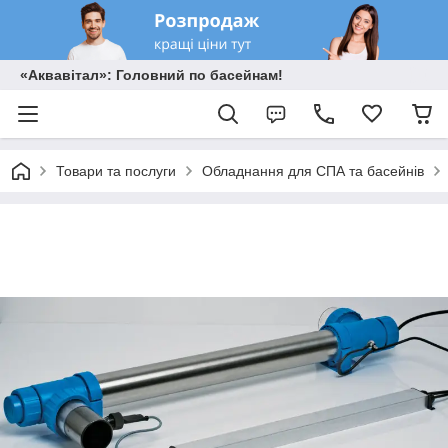
«Аквавітал»: Головний по басейнам!
Товари та послуги
Обладнання для СПА та басейнів