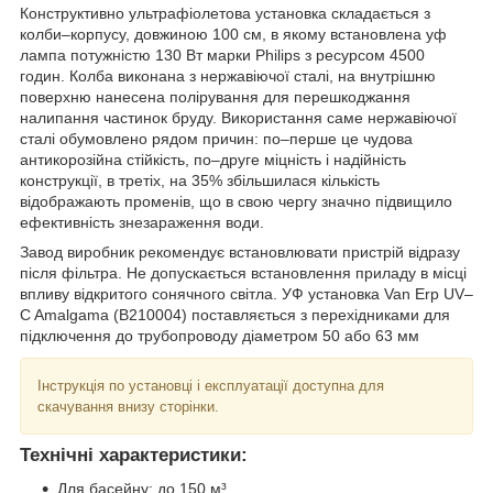
Конструктивно ультрафіолетова установка складається з
колби–корпусу, довжиною 100 см, в якому встановлена уф
лампа потужністю 130 Вт марки Philips з ресурсом 4500
годин. Колба виконана з нержавіючої сталі, на внутрішню
поверхню нанесена полірування для перешкоджання
налипання частинок бруду. Використання саме нержавіючої
сталі обумовлено рядом причин: по–перше це чудова
антикорозійна стійкість, по–друге міцність і надійність
конструкції, в третіх, на 35% збільшилася кількість
відображають променів, що в свою чергу значно підвищило
ефективність знезараження води.
Завод виробник рекомендує встановлювати пристрій відразу
після фільтра. Не допускається встановлення приладу в місці
впливу відкритого сонячного світла. УФ установка Van Erp UV–
C Amalgama (B210004) поставляється з перехідниками для
підключення до трубопроводу діаметром 50 або 63 мм
Інструкція по установці і експлуатації доступна для
скачування внизу сторінки.
Технічні характеристики:
Для басейну: до 150 м³