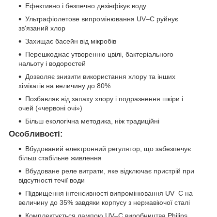
Ефективно і безпечно дезінфікує воду
Ультрафіолетове випромінювання UV–C руйнує
зв'язаний хлор
Захищає басейн від мікробів
Перешкоджає утворенню цвілі, бактеріального
нальоту і водоростей
Дозволяє знизити використання хлору та інших
хімікатів на величину до 80%
Позбавляє від запаху хлору і подразнення шкіри і
очей («червоні очі»)
Більш екологічна методика, ніж традиційні
Особливості:
Вбудований електронний регулятор, що забезпечує
більш стабільне живлення
Вбудоване реле витрати, яке відключає пристрій при
відсутності течії води
Підвищення інтенсивності випромінювання UV–C на
величину до 35% завдяки корпусу з нержавіючої сталі
Комплектується лампою UV–C виробництва Philips