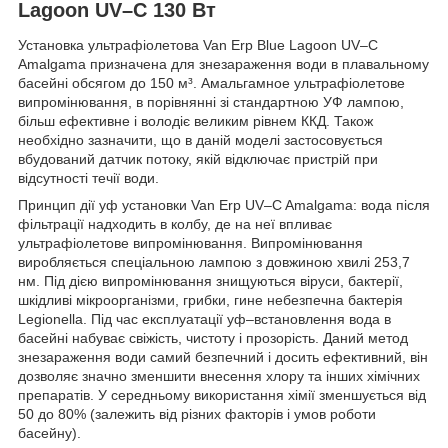
Lagoon UV–C 130 Вт
Установка ультрафіолетова Van Erp Blue Lagoon UV–C
Amalgama призначена для знезараження води в плавальному
басейні обсягом до 150 м³. Амальгамное ультрафіолетове
випромінювання, в порівнянні зі стандартною УФ лампою,
більш ефективне і володіє великим рівнем ККД. Також
необхідно зазначити, що в даній моделі застосовується
вбудований датчик потоку, якій відключає пристрій при
відсутності течії води.
Принцип дії уф установки Van Erp UV–C Amalgama: вода після
фільтрації надходить в колбу, де на неї впливає
ультрафіолетове випромінювання. Випромінювання
виробляється спеціальною лампою з довжиною хвилі 253,7
нм. Під дією випромінювання знищуються віруси, бактерії,
шкідливі мікроорганізми, грибки, гине небезпечна бактерія
Legionella. Під час експлуатації уф–встановлення вода в
басейні набуває свіжість, чистоту і прозорість. Даний метод
знезараження води самий безпечний і досить ефективний, він
дозволяє значно зменшити внесення хлору та інших хімічних
препаратів. У середньому використання хімії зменшується від
50 до 80% (залежить від різних факторів і умов роботи
басейну).