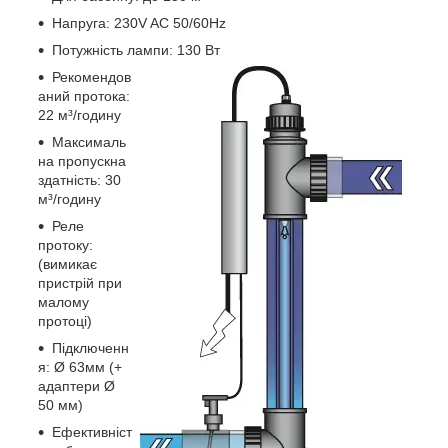
Напруга: 230V AC 50/60Hz
Потужність лампи: 130 Вт
Рекомендов
аний протока:
22 м³/годину
Максималь
на пропускна
здатність: 30
м³/годину
Реле
протоку:
(вимикає
пристрій при
малому
протоці)
Підключенн
я: Ø 63мм (+
адаптери Ø
50 мм)
Ефективніст