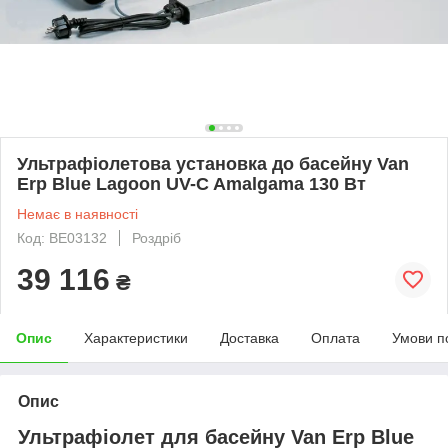
Ультрафіолетова установка до басейну Van
Erp Blue Lagoon UV-C Amalgama 130 Вт
Немає в наявності
Код: BE03132
Роздріб
39 116
₴
Опис
Характеристики
Доставка
Оплата
Умови п
Опис
Ультрафіолет для басейну Van Erp Blue