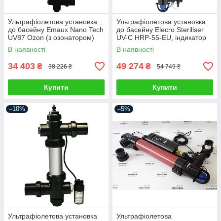
Ультрафіолетова установка
Ультрафіолетова установка
до басейну Emaux Nano Tech
до басейну Elecro Steriliser
UV87 Ozon (з озонатором)
UV-C HRP-55-EU, індикатор
служби лампи + дозуючий
В наявності
В наявності
насос
34 403
49 274
₴
₴
38 226 ₴
54 749 ₴
Купити
Купити
–10%
–5%
Ультрафіолетова установка
Ультрафіолетова