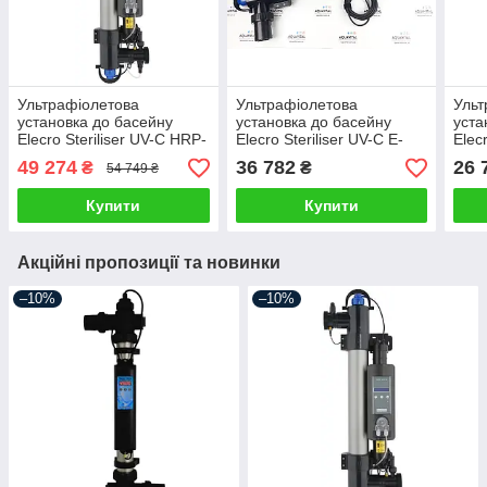
Ультрафіолетова
Ультрафіолетова
Ульт
установка до басейну
установка до басейну
уста
Elecro Steriliser UV-C HRP-
Elecro Steriliser UV-C E-
Elec
55-EU, індикатор служби
PP2-55 (з індикатором
PP-
49 274
36 782
26 
₴
₴
54 749 ₴
лампи + дозуючий насос
терміну служби лампи)
Купити
Купити
Акційні пропозиції та новинки
–10%
–10%