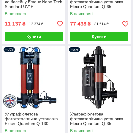
до басейну Emaux Nano Tech
фотокаталітична установка
Standard UV16
Elecro Quantum Q-65
В наявності
В наявності
11 137
77 438
₴
₴
12 374 ₴
81 514 ₴
Купити
Купити
–5%
–5%
Ультрафіолетова
Ультрафіолетова
фотокаталітична установка
фотокаталітична установка
Elecro Quantum Q-130
Elecro Quantum Q-35
В наявності
В наявності