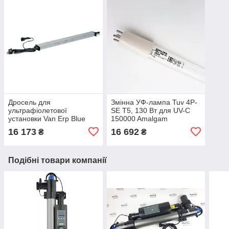
Дросель для
Змінна УФ-лампа Tuv 4P-
ультрафіолетової
SE T5, 130 Вт для UV-C
установки Van Erp Blue
150000 Amalgam
Lagoon UV-C Amalgam
16 173
16 692
₴
₴
150000 + реле протоку
Подібні товари компанії