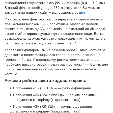
використанні кварцового піску різних фракцій (0,4 — 1,2 мм).
В даний фільтр необхідно до 250 кг піску, який Ви можете
замовити на нашому сайті у відповідному
розділі
.
У виготовленні фільтруючого резервуара використовується
спеціальний високоміцний поліетилен. Матеріал володіє
високою стійкістю від УФ променів, не схильний до дії корозії і
різної хімії використовується для знезараження води. Бочка
розрахована на експлуатацію з максимальним тиском до 3,5
бар і температурою води не більше +45 °C.
Управління фільтром, зміна режимів роботи, здійснюється за
допомогою шести позиційного клапана розташованого на
горловині бочки. У середньому режим промивки фільтра
необхідно використовувати один раз протягом 4 — 6 днів, але
при більш інтенсивному користуванні басейном набагато
частіше.
Режими роботи шести ходового крана:
Положення «1» (FILTER)» — режим фільтрації
Положення «2» (BACKWASH)» — режим промивки
фільтруючого матеріалу (кварцового піску)
Положення «3» (RINSE)» — режим ущільнення
фільтруючого матеріалу (кварцового піску)