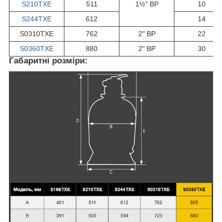
S210TXE
511
1½" BP
10
S244TXE
612
14
S0310TXE
762
2" BP
22
S0360TXE
880
2" BP
30
Габаритні розміри: