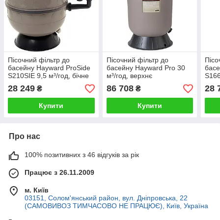
Пісочний фільтр до
Пісочний фільтр до
Пісо
басейну Hayward ProSide
басейну Hayward Pro 30
басе
S210SIE 9,5 м³/год, бічне
м³/год, верхнє
S166
підключення
підключення
підк
28 249
86 708
28 
₴
₴
Купити
Купити
Про нас
100% позитивних з 46 відгуків за рік
Працює з 26.11.2009
м. Київ
03151, Солом'янський район, вул. Дніпровська, 22
(САМОВИВОЗ ТИМЧАСОВО НЕ ПРАЦЮЄ), Київ, Україна