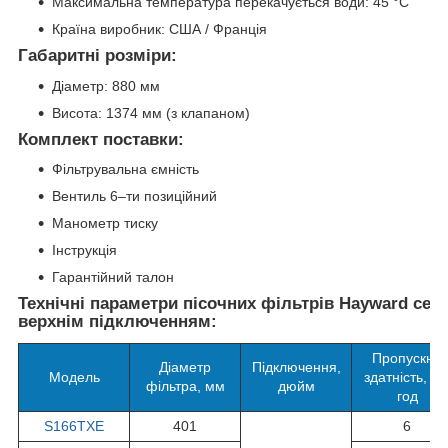
Максимальна температура перекачується води: 45 °C
Країна виробник: США / Франція
Габаритні розміри:
Діаметр: 880 мм
Висота: 1374 мм (з клапаном)
Комплект поставки:
Фільтрувальна ємність
Вентиль 6–ти позиційний
Манометр тиску
Інструкція
Гарантійний талон
Технічні параметри пісочних фільтрів Hayward сері
верхнім підключенням:
Пропускна
Діаметр
Підключення,
Модель
здатність, м³
фільтра, мм
дюйм
год
S166TXE
401
6