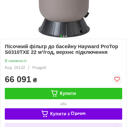
Пісочний фільтр до басейну Hayward ProTop
S0310TXE 22 м³/год, верхнє підключення
В наявності
Код: 16132
Роздріб
66 091
₴
Купити
або
Купити з