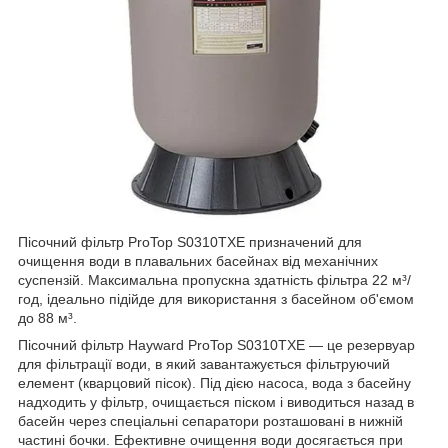
Пісочний фільтр ProTop S0310TXE призначений для
очищення води в плавальних басейнах від механічних
суспензій. Максимальна пропускна здатність фільтра 22 м³/
год, ідеально підійде для використання з басейном об'ємом
до 88 м³.
Пісочний фільтр Hayward ProTop S0310TXE — це резервуар
для фільтрації води, в який завантажується фільтруючий
елемент (кварцовий пісок). Під дією насоса, вода з басейну
надходить у фільтр, очищається піском і виводиться назад в
басейн через спеціальні сепаратори розташовані в нижній
частині бочки. Ефективне очищення води досягається при