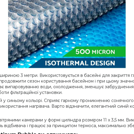
ириною 3 метри. Використовується в басейні для закриття гла
 продовжити сезон користування басейном і при цьому значн
 випаровуванню води, охолодження, зменшує забруднення і щ
оти фільтраційної установки.
й у синьому кольорі. Сприяє гарному проникненню сонячного 
використання нагрівача. Варто відзначити, елегантний синій ко
вітряними камерами у формі циліндра розміром 11 х 3,5 мм. В
ль відбивача і працює за принципом термоса, максимально збе