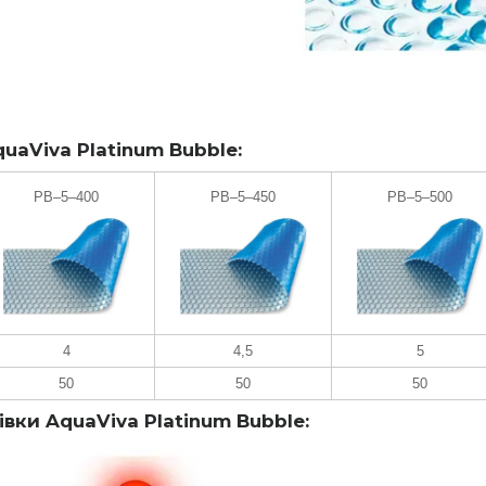
uaViva Platinum Bubble:
PB–5–400
PB–5–450
PB–5–500
4
4,5
5
50
50
50
вки AquaViva Platinum Bubble: