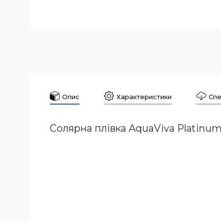
Опис
Характеристики
Спе
Солярна плівка AquaViva Platinum