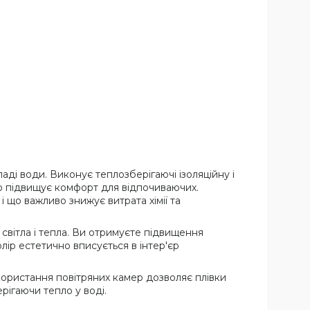
ді води. Виконує теплозберігаючі ізоляційну і
о підвищує комфорт для відпочиваючих.
о важливо знижує витрата хімії та
світла і тепла. Ви отримуєте підвищення
лір естетично вписується в інтер'єр
икористання повітряних камер дозволяє плівки
рігаючи тепло у воді.