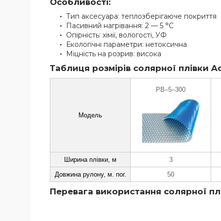
Особливості:
Тип аксесуара: теплозберігаюче покриття
Пасивний нагрівання: 2 — 5 °C
Опірність: хімії, вологості, УФ
Екологічні параметри: нетоксична
Міцність на розрив: висока
Таблиця розмірів солярної плівки Aq
PB–5–300
Модель
Ширина плівки, м
3
Довжина рулону, м. пог.
50
Перевага використання солярної плі