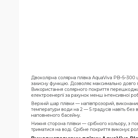
Двоколірна солярна плівка AquaViva PB–5–300 ш
захисну функцію. Дозволяє максимально довго
Використання солярного покриття перешкоджає
електроенергії за рахунок менш інтенсивної роб
Верхній шар плівки — напівпрозорий, виконани
температури води на 2 — 5 градусів навіть без 
наповненого басейну.
Нижня сторона плівки — срібного кольору, з по
триматися на воді. Срібне покриття виконує ро