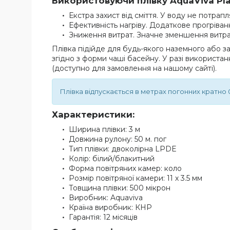
Використовуючи плівку AquaViva Pla
Екстра захист від сміття. У воду не потрапля
Ефективність нагріву. Додаткове прогріван
Зниження витрат. Значне зменшення витрат е
Плівка підійде для будь-якого наземного або з
згідно з форми чаші басейну. У разі використ
(доступно для замовлення на нашому сайті).
Плівка відпускається в метрах погонних кратно 0
Характеристики:
Ширина плівки: 3 м
Довжина рулону: 50 м. пог
Тип плівки: двоколірна LPDE
Колір: білий/блакитний
Форма повітряних камер: коло
Розмір повітряної камери: 11 х 3.5 мм
Товщина плівки: 500 мікрон
Виробник: Aquaviva
Країна виробник: КНР
Гарантія: 12 місяців