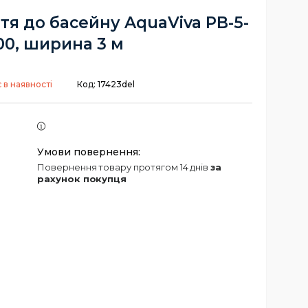
я до басейну AquaViva PB-5-
00, ширина 3 м
 в наявності
Код:
17423del
повернення товару протягом 14 днів
за
рахунок покупця