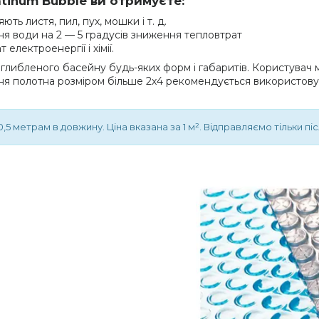
tinum Bubble ви отримуєте:
ють листя, пил, пух, мошки і т. д.
ня води на 2 — 5 градусів зниження тепловтрат
лектроенергії і хімії.
аглибленого басейну будь-яких форм і габаритів. Користувач
ання полотна розміром більше 2х4 рекомендується використов
,5 метрам в довжину. Ціна вказана за 1 м². Відправляємо тільки пі