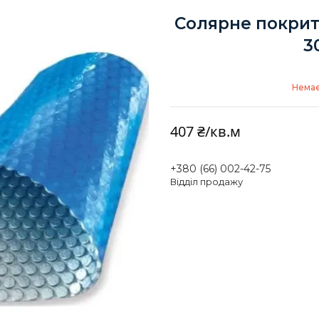
Солярне покритт
3
Немає
407 ₴/кв.м
+380 (66) 002-42-75
Відділ продажу