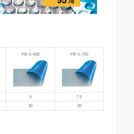
PB–5–600
PB–5–750
6
7,5
30
30