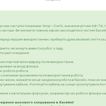
має наступні показники: Хлор < 3 мг/л, значення pH між 6,8 і 7,6, 
частіше. Ви зможете повною мірою насолодитися чистим басейно
еред першим використанням, приберіть дуже великий сміття за 
мети, які можуть вивести робот з ладу.
ити цикл очищення.
транспортний візок відразу після використання,
овані на вході фільтра.
ас роботи робота.
и сонячними променями після використання робота.
м чином, змінюйте місце занурення робота в басейн, поки не з
утування кабелю. Розтягуйте кабель на сонце і розплутувати його
еня з нагнітальних форсунок, зокрема під час роботи фільтра-нас
ведення шокового хлорування в басейні!