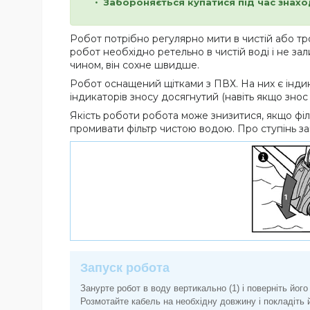
Забороняється купатися під час знах
Робот потрібно регулярно мити в чистій або тр
робот необхідно ретельно в чистій воді і не за
чином, він сохне швидше.
Робот оснащений щітками з ПВХ. На них є індик
індикаторів зносу досягнутий (навіть якщо зно
Якість роботи робота може знизитися, якщо фі
промивати фільтр чистою водою. Про ступінь за
Запуск робота
Занурте робот в воду вертикально (1) і поверніть йог
Розмотайте кабель на необхідну довжину і покладіть 