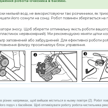
одження робота–очисника в басейні.
охи мильній воді, не використовуючи такі розчинники, як три
лишати його сохнути на сонці. Робот повинен зберігається на п
атори зносу. Щоб зберегти оптимальну якість роботи вашого р
с пластинок нерівномірний). Ми рекомендуємо міняти щітки кож
льтр заповнений або забруднений. Для ефективної роботи р
повнення фільтру просигналізує блок управління.
о в різних напрямках, щоб вийшов міститься в ньому повітря (2). Робот по
його поруч з басейном. Щоб оптимізувати роботу робота‐чистильника рек