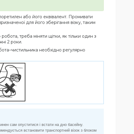
хлоретилен або його еквівалент. Промивати
ризначеної для його зберігання візку, таким
обота, треба міняти щітки, як тільки один з
ні 2 роки.
обота–чистильника необхідно регулярно
винен сам опуститися і встати на дно басейну.
омендується встановити транспортний візок з блоком