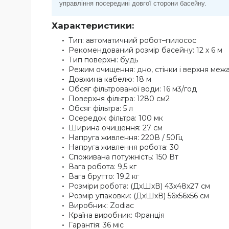
управління посередині довгої сторони басейну.
Характеристики:
Тип: автоматичний робот–пилосос
Рекомендований розмір басейну: 12 х 6 м
Тип поверхні: будь
Режим очищення: дно, стінки і верхня меж
Довжина кабелю: 18 м
Обсяг фільтрованої води: 16 м3/год
Поверхня фільтра: 1280 см2
Обсяг фільтра: 5 л
Осередок фільтра: 100 мк
Ширина очищення: 27 см
Напруга живлення: 220В / 50Гц
Напруга живлення робота: 30
Споживана потужність: 150 Вт
Вага робота: 9,5 кг
Вага брутто: 19,2 кг
Розміри робота: (ДхШхВ) 43х48х27 см
Розмір упаковки: (ДхШхВ) 56х56х56 см
Виробник: Zodiac
Країна виробник: Франція
Гарантія: 36 міс