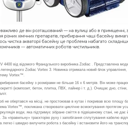
еважливо де він розташований — на вулиці або в приміщенні, 
я різних хімічних препаратів, прибирання чаші басейну вимага
 а ось чистка акваторії басейну це проблема набагато складні
 помічників — автоматичних роботів чистильників.
 4400 від відомого Французького виробника Zodiac . Представлена модел
легендарного Zodiac Vortex 3. Новинка отримала новий блок управління, 
стему Vortex™.
ибирання басейну з розмірами не більше 16 х 6 метрів. Він може працюв
критті (композит, бетон, плитка, ПВХ, лайнер і т. д.). Очищає дно, стіни,
аліт.
б не обертався на місці, не простоював в кутах і покривав всю площу б
стема Vortex™, покликана створювати циклічне всмоктування протягом ус
куляція води, яка підтримує зібране сміття в підвішеному стані, не дає
. За «правильну» траєкторію руху і запобігання сплутування кабелю від
а легко і швидко вилучити робота з басейну і встановити його на транспор