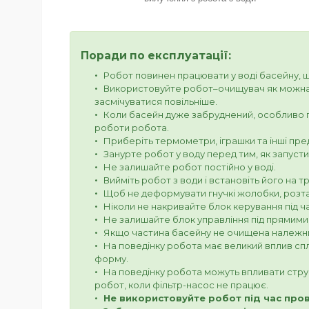
Поради по експлуатації:
Робот повинен працювати у воді басейну, що 
Використовуйте робот–очищувач як можна 
засмічуватися повільніше.
Коли басейн дуже забруднений, особливо п
роботи робота.
Приберіть термометри, іграшки та інші пред
Занурте робот у воду перед тим, як запуст
Не залишайте робот постійно у воді.
Вийміть робот з води і встановіть його на 
Щоб не деформувати гнучкі жолобки, розташ
Ніколи не накривайте блок керування під ч
Не залишайте блок управління під прямим
Якщо частина басейну не очищена належни
На поведінку робота має великий вплив спл
форму.
На поведінку робота можуть впливати струм
робот, коли фільтр-насос не працює.
Не використовуйте робот під час про