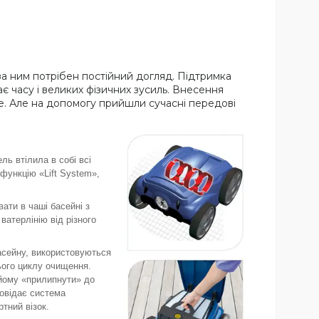
за ним потрібен постійний догляд. Підтримка
є часу і великих фізичних зусиль. Внесення
ше. Але на допомогу прийшли сучасні передові
ь втілила в собі всі
функцію «Lift System»,
ати в чаші басейні з
 ватерлінію від різного
асейну, використовуються
ього циклу очищення.
 йому «прилипнути» до
повідає система
тний візок.