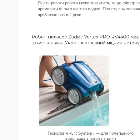
Якість роботи робота може знизитися, якщо фільтр 
промивати фільтр чистою водою. Про ступінь заповне
приблизно раз в 2 роки.
Робот–пилосос Zodiac Vortex PRO RV4400 має п
захист «пляж». Укомплектований міцним нетону
Технологія «Lift System» — для полегшеного
вилучення з робота з води