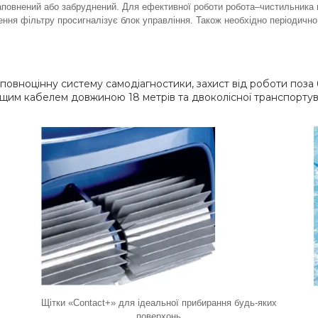
заповнений або забруднений. Для ефективної роботи робота–чистильника 
ння фільтру просигналізує блок управління. Також необхідно періодично 
овноцінну систему самодіагностики, захист від роботи поза 
щим кабелем довжиною 18 метрів та двоколісної транспортув
Щітки «Contact+» для ідеальної прибирання будь-яких
поверхонь
.