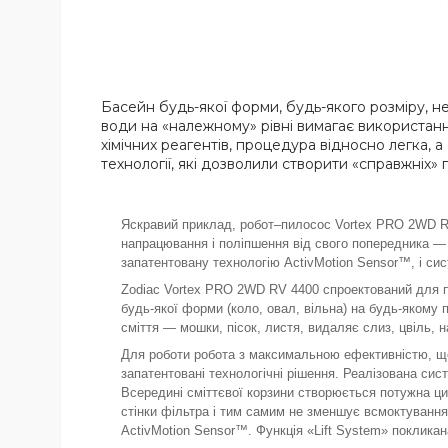
Басейн будь-якої форми, будь-якого розміру, н
води на «належному» рівні вимагає використанн
хімічних реагентів, процедура відносно легка,
технології, які дозволили створити «справжніх»
Яскравий приклад, робот–пилосос Vortex PRO 2WD RV
напрацювання і поліпшення від свого попередника — 
запатентовану технологію ActivMotion Sensor™, і си
Zodiac Vortex PRO 2WD RV 4400 спроектований для пр
будь-якої форми (коло, овал, вільна) на будь-якому по
сміття — мошки, пісок, листя, видаляє слиз, цвіль, н
Для роботи робота з максимальною ефективністю, що
запатентовані технологічні рішення. Реалізована си
Всередині сміттєвої корзини створюється потужна цир
стінки фільтра і тим самим не зменшує всмоктування
ActivMotion Sensor™. Функція «Lift System» покликан