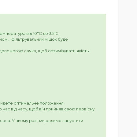
температура від 10°C до 35°C.
м, і фільтрувальний мішок буде
допомогою сачка, щоб оптимізувати якість
найдете оптимальне положення.
 час від часу, щоб він прийняв свою первісну
оса. У цьому разі, ми радимо запустити