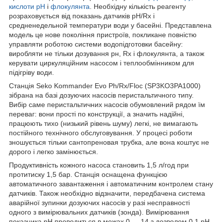
кислоти pH
і
флокулянта
. Необхідну кількість реагенту
розраховується від показань датчиків рН/Rx і
средненедельной температури води у басейні. Представлена
модель це нове покоління пристроїв, покликане повністю
управляти роботою системи водопідготовки басейну:
виробляти не тільки дозування рн, Rx і флокулянта, а також
керувати циркуляційним насосом і теплообмінником для
підігріву води.
Станція Seko Kommander Evo Ph/Rx/Floc (SP3KO3PA1000)
зібрана на базі дозуючих насосів перистальтичного типу.
Вибір саме перистальтичних насосів обумовлений рядом їм
переваг: вони прості по конструкції, а значить надійні,
працюють тихо (низький рівень шуму) легкі, не вимагають
постійного технічного обслуговування. У процесі роботи
зношується тільки сантопреновая трубка, але вона коштує не
дорого і легко замінюється.
Продуктивність кожного насоса становить 1,5 л/год при
протитиску 1,5 бар. Станція оснащена функцією
автоматичного завантаження і автоматичним контролем стану
датчиків. Також необхідно відзначити, передбачена система
аварійної зупинки дозуючих насосів у разі несправності
одного з вимірювальних датчиків (зонда). Вимірювання
показника pH проводиться в межах 0 — 14 з дозволом 0,1 pH.