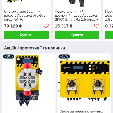
Система мембранних
Перистальтичний
Пери
насосів Aquaviva pH/Rx 5
дозуючий насос Aquaviva
дозу
л/год, Wi-Fi
SKRX Smart Rx 1,5 л/год +
1,5 
набір Rx
унів
79 129
15 317
8 3
₴
₴
фікс
Купити
Купити
Акційні пропозиції та новинки
–10%
–10%
Система перистальтичних