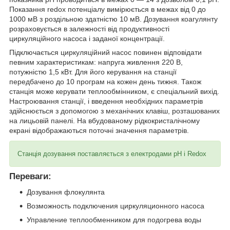
Показання redox потенціалу вимірюється в межах від 0 до
1000 мВ з роздільною здатністю 10 мВ. Дозування коагулянту
розраховується в залежності від продуктивності
циркуляційного насоса і заданої концентрації.
Підключається циркуляційний насос повинен відповідати
певним характеристикам: напруга живлення 220 В,
потужністю 1,5 кВт. Для його керування на станції
передбачено до 10 програм на кожен день тижня. Також
станція може керувати теплообмінником, є спеціальний вихід.
Настроювання станції, і введення необхідних параметрів
здійснюється з допомогою з механічних клавіш, розташованих
на лицьовій панелі. На вбудованому рідкокристалічному
екрані відображаються поточні значення параметрів.
Станція дозування поставляється з електродами pH і Redox
Переваги:
Дозування флокулянта
Возможность подключения циркуляционного насоса
Управление теплообменником для подогрева воды