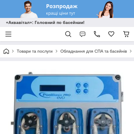
«Аквавітал»: Головний по басейнам!
Товари та послуги
Обладнання для СПА та басейнів