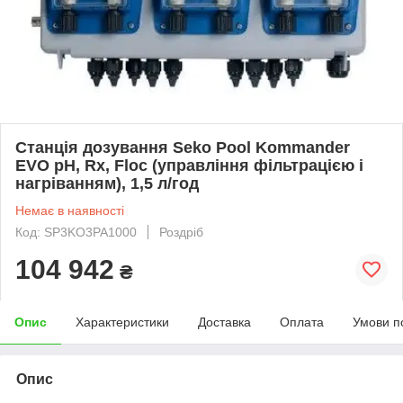
Станція дозування Seko Pool Kommander
EVO pH, Rx, Floc (управління фільтрацією і
нагріванням), 1,5 л/год
Немає в наявності
Код: SP3KO3PA1000
Роздріб
104 942
₴
Опис
Характеристики
Доставка
Оплата
Умови п
Опис