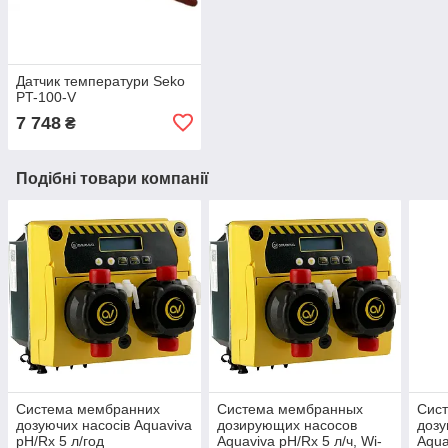
Датчик температури Seko
PT-100-V
7 748
₴
Подібні товари компанії
Система мембранних
Система мембранных
Сис
дозуючих насосів Aquaviva
дозирующих насосов
дозу
pH/Rx 5 л/год
Aquaviva pH/Rx 5 л/ч, Wi-
Aqua