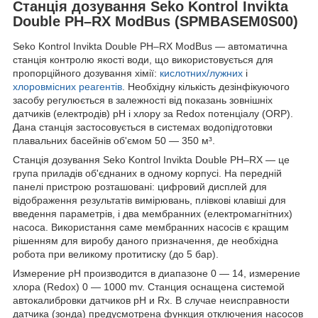
Станція дозування Seko Kontrol Invikta
Double PH–RX ModBus (SPMBASEM0S00)
Seko Kontrol Invikta Double PH–RX ModBus — автоматична
станція контролю якості води, що використовується для
пропорційного дозування хімії:
кислотних/лужних
і
хлоровмісних реагентів
. Необхідну кількість дезінфікуючого
засобу регулюється в залежності від показань зовнішніх
датчиків (електродів) pH і хлору за Redox потенціалу (ORP).
Дана станція застосовується в системах водопідготовки
плавальних басейнів об'ємом 50 — 350 м³.
Станція дозування Seko Kontrol Invikta Double PH–RX — це
група приладів об'єднаних в одному корпусі. На передній
панелі пристрою розташовані: цифровий дисплей для
відображення результатів вимірювань, плівкові клавіші для
введення параметрів, і два мембранних (електромагнітних)
насоса. Використання саме мембранних насосів є кращим
рішенням для виробу даного призначення, де необхідна
робота при великому протитиску (до 5 бар).
Измерение pH производится в диапазоне 0 — 14, измерение
хлора (Redox) 0 — 1000 mv. Станция оснащена системой
автокалибровки датчиков pH и Rx. В случае неисправности
датчика (зонда) предусмотрена функция отключения насосов