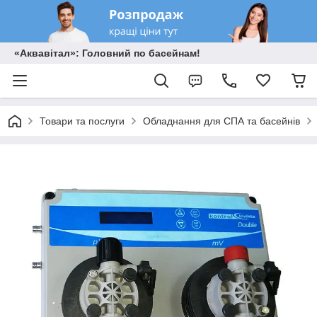
«Аквавітал»: Головний по басейнам!
Товари та послуги
Обладнання для СПА та басейнів