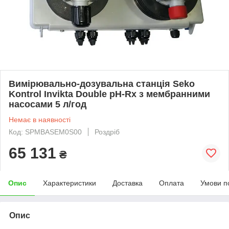
Вимірювально-дозувальна станція Seko
Kontrol Invikta Double pH-Rx з мембранними
насосами 5 л/год
Немає в наявності
Код: SPMBASEM0S00
Роздріб
65 131
₴
Опис
Характеристики
Доставка
Оплата
Умови п
Опис