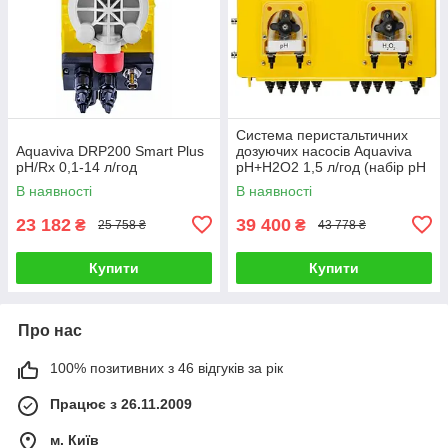
Система перистальтичних
Aquaviva DRP200 Smart Plus
дозуючих насосів Aquaviva
pH/Rх 0,1-14 л/год
pH+H2O2 1,5 л/год (набір pH
в комплекті)
В наявності
В наявності
23 182
39 400
₴
₴
25 758 ₴
43 778 ₴
Купити
Купити
Про нас
100% позитивних з 46 відгуків за рік
Працює з 26.11.2009
м. Київ