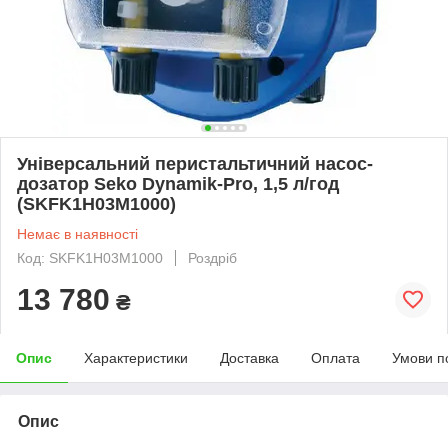
Універсальний перистальтичний насос-
дозатор Seko Dynamik-Pro, 1,5 л/год
(SKFK1H03M1000)
Немає в наявності
Код: SKFK1H03M1000
Роздріб
13 780
₴
Опис
Характеристики
Доставка
Оплата
Умови п
Опис