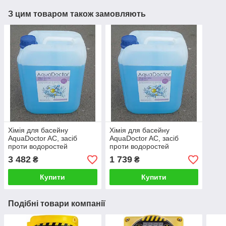
З цим товаром також замовляють
Хімія для басейну
Хімія для басейну
AquaDoctor AC, засіб
AquaDoctor AC, засіб
проти водоростей
проти водоростей
альгіцид (20 л)
упаковка (10 л)
3 482
1 739
₴
₴
Купити
Купити
Подібні товари компанії