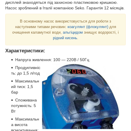
дисплей знаходяться під захисною пластиковою кришкою.
Насос зроблений в Італії компанією Seko. Гарантія 12 місяців.
В основному насос використовується для роботи з
наступними типами речовин:
коагулянт (флокулянт)
для
очищення каламутної води,
альгіцидом
знищує водорості, і
рідкий кисень
.
Характеристики:
Напруга живлення: 100 — 220В / 50Гц
Продуктивніс
ть: до 1,5 л/год
Максимальн
ий тиск: 1,5
бар
Споживана
потужність: 5
Вт
Максимальн
а висота
всмоктування: