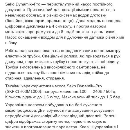
Seko Dynamik–Pro — перистальтичний насос постійного
дозування. Призначений для дозації хімічних реагентів, в
невеликих обсягах, в різних системах водопідготовки
(басейни, аквапарки, пральні тощо). Дана модель оснащена
цифровим дисплеєм на 4 символу, з програматором
можливість програмувати до 8 подій на кожен день тижня.
Насос оснащений входом для підключення датчика рівня хімії
в баку.
Робота насоса заснована на передавливании по периметру
еластичної трубки. Спеціальні ролики, які приводяться в рух
двигуном, перетискають трубку і проштовхують з неї рідину.
Трубка виготовлена з високоякісного сантопрена, не
піддається впливу більшості хімічних складів, стійка до
старіння, здавлення, стирання.
Технічні характеристики насоса Seko Dynamik–Pro
(SKFK1H03M1000): напруга живлення 100 — 240В / 50Гц.
Кількість рідини: до 1,5 л/год. Максимальний тиск до 1,5 бар.
Управління насосом побудовано на базі сучасного
мікропроцесора. Для зручності налаштування дозування
передбачений двоколірний світлодіодний дисплей. Зелені
цифри відображає сторінку меню, червоні показують
значення програмованого параметра. Клавіші управління і