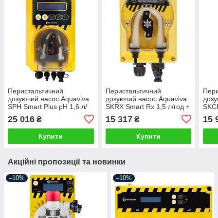
Перистальтичний
Перистальтичний
Пери
дозуючий насос Aquaviva
дозуючий насос Aquaviva
дозу
SPH Smart Plus pH 1,6 л/
SKRX Smart Rx 1,5 л/год +
SKCK
год + набір pH
набір Rx
4 л/
25 016
15 317
15 
₴
₴
Купити
Купити
Акційні пропозиції та новинки
–10%
–10%