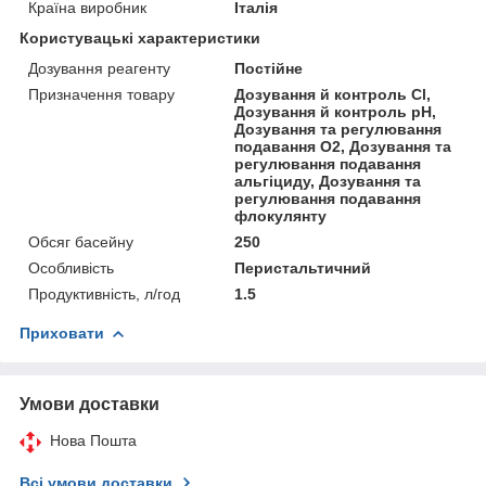
Країна виробник
Італія
Користувацькі характеристики
Дозування реагенту
Постійне
Призначення товару
Дозування й контроль Cl,
Дозування й контроль pH,
Дозування та регулювання
подавання O2, Дозування та
регулювання подавання
альгіциду, Дозування та
регулювання подавання
флокулянту
Обсяг басейну
250
Особливість
Перистальтичний
Продуктивність, л/год
1.5
Приховати
Умови доставки
Нова Пошта
Всі умови доставки