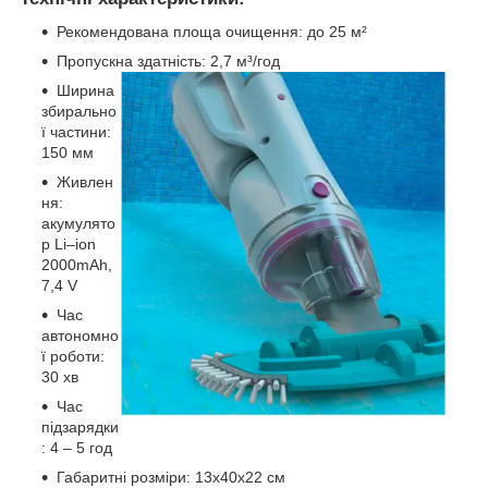
Рекомендована площа очищення: до 25 м²
Пропускна здатність: 2,7 м³/год
Ширина
збирально
ї частини:
150 мм
Живлен
ня:
акумулято
р Li–ion
2000mAh,
7,4 V
Час
автономно
ї роботи:
30 хв
Час
підзарядки
: 4 – 5 год
Габаритні розміри: 13х40х22 см