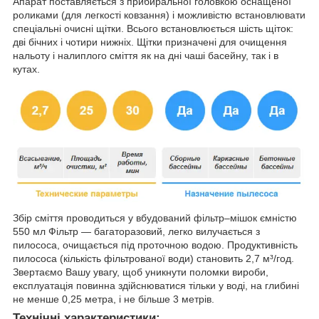
Апарат поставляється з прибиральної головкою оснащеної
роликами (для легкості ковзання) і можливістю встановлювати
спеціальні очисні щітки. Всього встановлюється шість щіток:
дві бічних і чотири нижніх. Щітки призначені для очищення
нальоту і налиплого сміття як на дні чаші басейну, так і в
кутах.
Збір сміття проводиться у вбудований фільтр–мішок ємністю
550 мл Фільтр — багаторазовий, легко вилучається з
пилососа, очищається під проточною водою. Продуктивність
пилососа (кількість фільтрованої води) становить 2,7 м³/год.
Звертаємо Вашу увагу, щоб уникнути поломки вироби,
експлуатація повинна здійснюватися тільки у воді, на глибині
не менше 0,25 метра, і не більше 3 метрів.
Технічні характеристики: