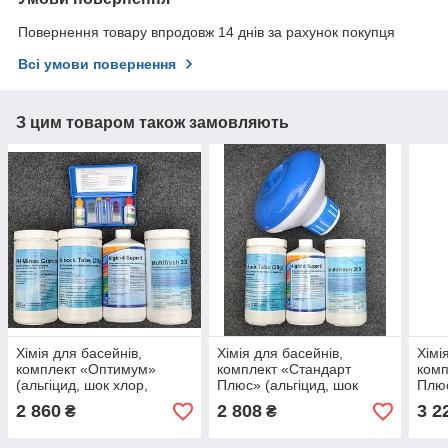
Повернення товару впродовж 14 днів за рахунок покупця
Всі умови повернення
З цим товаром також замовляють
Хімія для басейнів,
Хімія для басейнів,
Хімі
комплект «Оптимум»
комплект «Стандарт
ком
(альгіцид, шок хлор,
Плюс» (альгіцид, шок
Плюс
мульти таб, pH мінус,
хлор, мульти таб, дозатор
хлор
2 860
2 808
3 2
₴
₴
тестер)
хімії)
міну