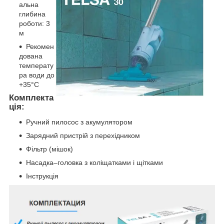
альна
глибина
роботи: 3
м
Рекомен
дована
температу
ра води до
+35°C
Комплекта
ція:
Ручний пилосос з акумулятором
Зарядний пристрій з перехідником
Фільтр (мішок)
Насадка–головка з коліщатками і щітками
Інструкція