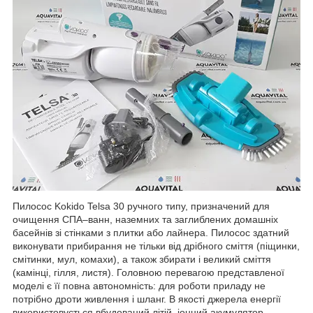
Пилосос Kokido Telsa 30 ручного типу, призначений для
очищення СПА–ванн, наземних та заглиблених домашніх
басейнів зі стінками з плитки або лайнера. Пилосос здатний
виконувати прибирання не тільки від дрібного сміття (піщинки,
смітинки, мул, комахи), а також збирати і великий сміття
(камінці, гілля, листя). Головною перевагою представленої
моделі є її повна автономність: для роботи приладу не
потрібно дроти живлення і шланг. В якості джерела енергії
використовується вбудований літій–іонний акумулятор,