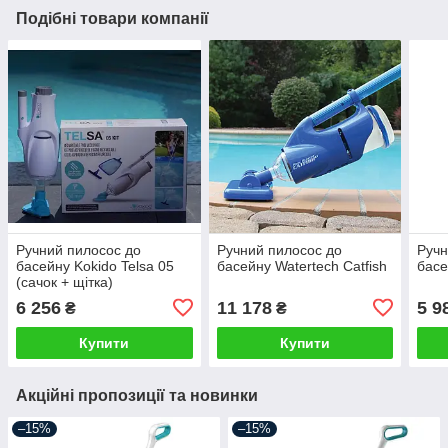
Подібні товари компанії
Ручний пилосос до
Ручний пилосос до
Ручн
басейну Kokido Telsa 05
басейну Watertech Catfish
басе
(сачок + щітка)
6 256
11 178
5 9
₴
₴
Купити
Купити
Акційні пропозиції та новинки
–15%
–15%