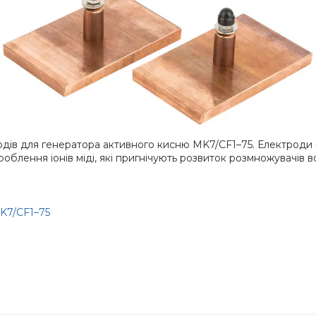
одів для генератора активного кисню MK7/CF1–75. Електроди 
облення іонів міді, які пригнічують розвиток розмножувачів в
MK7/CF1–75