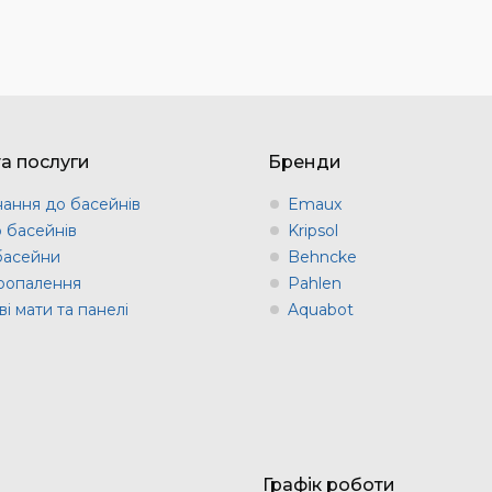
та послуги
Бренди
ання до басейнів
Emaux
о басейнів
Kripsol
 басейни
Behncke
оопалення
Pahlen
і мати та панелі
Aquabot
Графік роботи