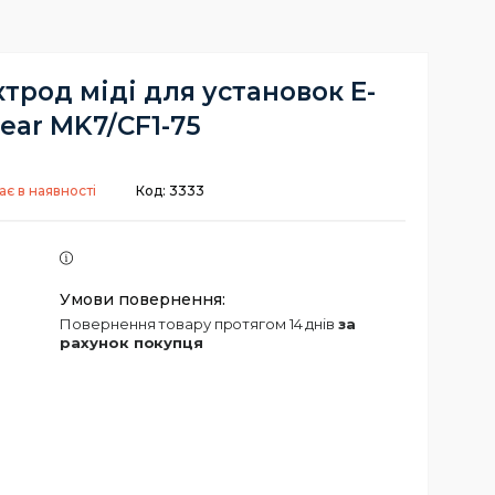
трод міді для установок E-
lear MK7/CF1-75
є в наявності
Код:
3333
повернення товару протягом 14 днів
за
рахунок покупця