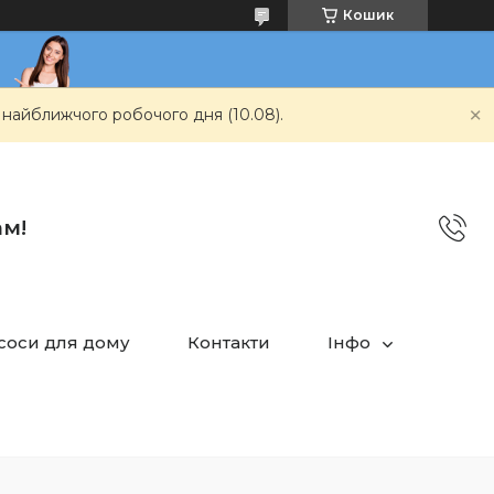
Кошик
 найближчого робочого дня (10.08).
ам!
асоси для дому
Контакти
Інфо