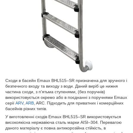
Сходи в басейн Emaux BHL515–SR призначена для зручного і
безпечного входу та виходу з води. Даний виріб це нижня
частина сходи, з п'ятьма ступенями, (без поручнів)
використовується окремо або в поєднанні з поручнями Emaux
серії
ARV
,
ARB
, ARC. Підходить для приватних і комерційних
басейнів різних типів.
У виготовленні сходів Emaux BHL515–SR використовується
високоякісна нержавіюча сталь марки AISI–304. Перевагою
даного матеріалу є повна антикорозійна стійкість, в