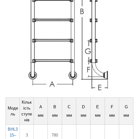
Кільк
A
B
C
D
E
F
G
Моде
ість
ль
ступе
мм
мм
мм
мм
мм
мм
мм
нів
BHL3
15–
3
780