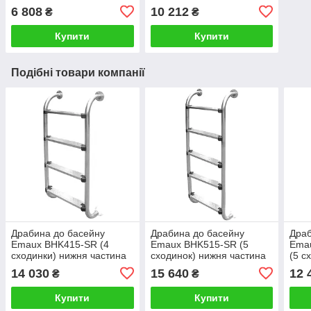
6 808
10 212
₴
₴
Купити
Купити
Подібні товари компанії
Драбина до басейну
Драбина до басейну
Драб
Emaux BHK415-SR (4
Emaux BHK515-SR (5
Ema
сходинки) нижня частина
сходинок) нижня частина
(5 с
14 030
15 640
12 
₴
₴
Купити
Купити