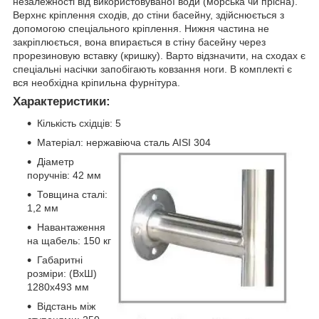
незалежності від використовуваної води (морська чи прісна).
Верхнє кріплення сходів, до стіни басейну, здійснюється з
допомогою спеціального кріплення. Нижня частина не
закріплюється, вона впирається в стіну басейну через
прорезиновую вставку (кришку). Варто відзначити, на сходах є
спеціальні насічки запобігають ковзання ноги. В комплекті є
вся необхідна кріпильна фурнітура.
Характеристики:
Кількість східців: 5
Матеріал: нержавіюча сталь AISI 304
Діаметр
поручнів: 42 мм
Товщина сталі:
1,2 мм
Навантаження
на щабель: 150 кг
Габаритні
розміри: (ВхШ)
1280х493 мм
Відстань між