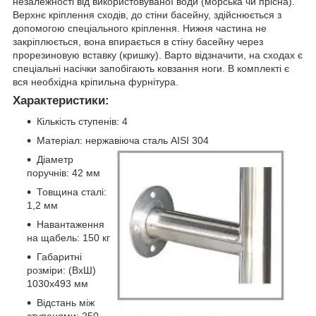
незалежності від використовуваної води (морська чи прісна).
Верхнє кріплення сходів, до стіни басейну, здійснюється з
допомогою спеціального кріплення. Нижня частина не
закріплюється, вона впирається в стіну басейну через
прорезиновую вставку (кришку). Варто відзначити, на сходах є
спеціальні насічки запобігають ковзання ноги. В комплекті є
вся необхідна кріпильна фурнітура.
Характеристики:
Кількість ступенів: 4
Матеріал: нержавіюча сталь AISI 304
Діаметр
поручнів: 42 мм
Товщина сталі:
1,2 мм
Навантаження
на щабель: 150 кг
Габаритні
розміри: (ВхШ)
1030х493 мм
Відстань між