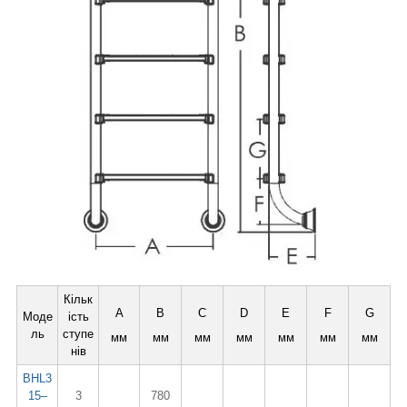
Кільк
A
B
C
D
E
F
G
Моде
ість
ль
ступе
мм
мм
мм
мм
мм
мм
мм
нів
BHL3
15–
3
780