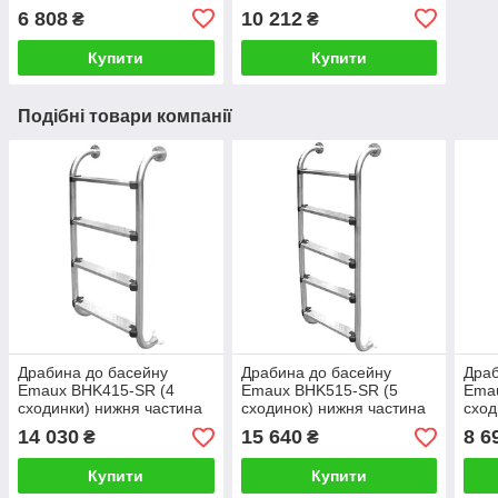
6 808
10 212
₴
₴
Купити
Купити
Подібні товари компанії
Драбина до басейну
Драбина до басейну
Драб
Emaux BHK415-SR (4
Emaux BHK515-SR (5
Ema
сходинки) нижня частина
сходинок) нижня частина
сход
14 030
15 640
8 6
₴
₴
Купити
Купити