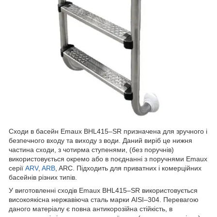
Сходи в басейн Emaux BHL415–SR призначена для зручного і
безпечного входу та виходу з води. Даний виріб це нижня
частина сходи, з чотирма ступенями, (без поручнів)
використовується окремо або в поєднанні з поручнями Emaux
серії
ARV
,
ARB
, ARC. Підходить для приватних і комерційних
басейнів різних типів.
У виготовленні сходів Emaux BHL415–SR використовується
високоякісна нержавіюча сталь марки AISI–304. Перевагою
даного матеріалу є повна антикорозійна стійкість, в