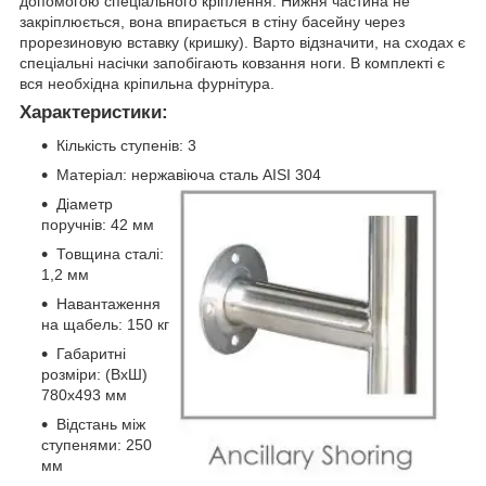
допомогою спеціального кріплення. Нижня частина не
закріплюється, вона впирається в стіну басейну через
прорезиновую вставку (кришку). Варто відзначити, на сходах є
спеціальні насічки запобігають ковзання ноги. В комплекті є
вся необхідна кріпильна фурнітура.
Характеристики:
Кількість ступенів: 3
Матеріал: нержавіюча сталь AISI 304
Діаметр
поручнів: 42 мм
Товщина сталі:
1,2 мм
Навантаження
на щабель: 150 кг
Габаритні
розміри: (ВхШ)
780х493 мм
Відстань між
ступенями: 250
мм