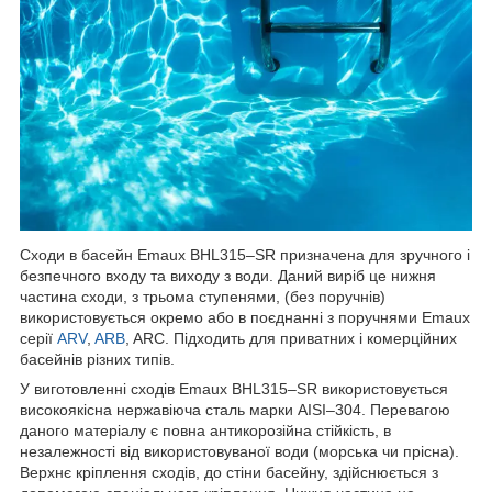
Сходи в басейн Emaux BHL315–SR призначена для зручного і
безпечного входу та виходу з води. Даний виріб це нижня
частина сходи, з трьома ступенями, (без поручнів)
використовується окремо або в поєднанні з поручнями Emaux
серії
ARV
,
ARB
, ARC. Підходить для приватних і комерційних
басейнів різних типів.
У виготовленні сходів Emaux BHL315–SR використовується
високоякісна нержавіюча сталь марки AISI–304. Перевагою
даного матеріалу є повна антикорозійна стійкість, в
незалежності від використовуваної води (морська чи прісна).
Верхнє кріплення сходів, до стіни басейну, здійснюється з