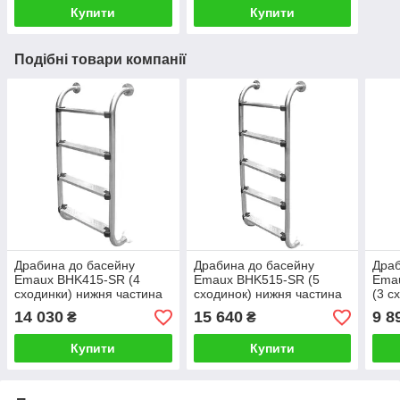
Купити
Купити
Подібні товари компанії
Драбина до басейну
Драбина до басейну
Драб
Emaux BHK415-SR (4
Emaux BHK515-SR (5
Ema
сходинки) нижня частина
сходинок) нижня частина
(3 с
14 030
15 640
9 8
₴
₴
Купити
Купити