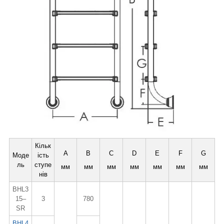
Кільк
A
B
C
D
E
F
G
Моде
ість
ль
ступе
мм
мм
мм
мм
мм
мм
мм
нів
BHL3
15–
3
780
SR
BHL4