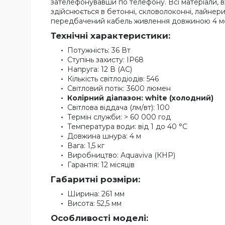
зателефонувавши по телефону. Всі матеріали, вж
здійснюється в бетонні, скловолоконні, лайнер
передбачений кабель живлення довжиною 4 м
Технічні характеристики:
Потужність: 36 Вт
Ступінь захисту: IP68
Напруга: 12 В (AC)
Кількість світлодіодів: 546
Світловий потік: 3600 люмен
Колірний діапазон: white (холодний)
Світлова віддача (лм/вт): 100
Термін служби: > 60 000 год
Температура води: від 1 до 40 °C
Довжина шнура: 4 м
Вага: 1,5 кг
Виробництво: Aquaviva (КНР)
Гарантія: 12 місяців
Габаритні розміри:
Ширина: 261 мм
Висота: 52,5 мм
Особливості моделі: