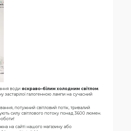
вання води
яскраво–білим холодним світлом
.
ну застарілої галогенною лампи на сучасний
ання, потужний світловий потік, тривалий
чують силу світлового потоку понад 3600 люмен.
роботи!
на на сайті нашого магазину або