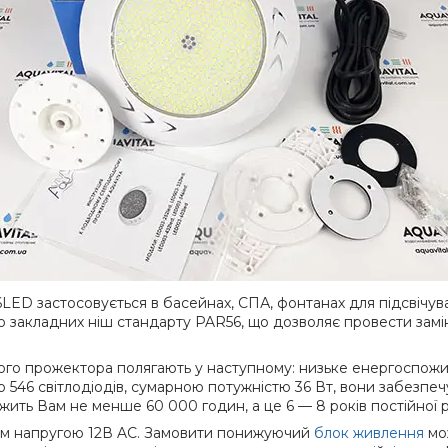
LED застосовується в басейнах, СПА, фонтанах для підсвічу
тю закладних ніш стандарту PAR56, що дозволяє провести замі
ого прожектора полягають у наступному: низьке енергоспожив
о 546 світлодіодів, сумарною потужністю 36 Вт, вони забезпе
ить Вам не менше 60 000 годин, а це 6 — 8 років постійної 
им напругою 12В AC. Замовити понижуючий
блок живлення
мож