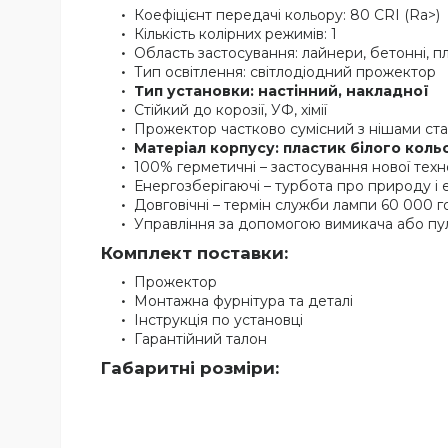
Коефіцієнт передачі кольору: 80 CRI (Ra>)
Кількість колірних режимів: 1
Область застосування: лайнери, бетонні, п
Тип освітлення: світлодіодний прожектор
Тип установки: настінний, накладної
Стійкий до корозії, УФ, хімії
Прожектор частково сумісний з нішами ст
Матеріал корпусу: пластик білого коль
100% герметичні – застосування нової техн
Енергозберігаючі – турбота про природу і
Довговічні – термін служби лампи 60 000 г
Управління за допомогою вимикача або пу
Комплект поставки:
Прожектор
Монтажна фурнітура та деталі
Інструкція по установці
Гарантійний талон
Габаритні розміри: