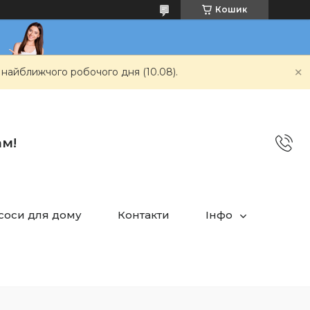
Кошик
 найближчого робочого дня (10.08).
ам!
асоси для дому
Контакти
Інфо