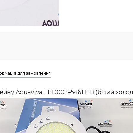
ормація для замовлення
сейну Aquaviva LED003–546LED (білий холо