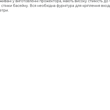
ивані у виготовленні прожектора, мають високу стійкість до UV
и стінки басейну. Вся необхідна фурнітура для кріплення вход
етри.