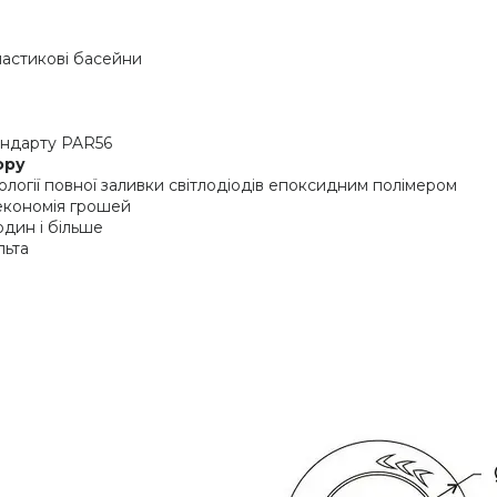
ластикові басейни
андарту PAR56
ору
ології повної заливки світлодіодів епоксидним полімером
 економія грошей
один і більше
льта