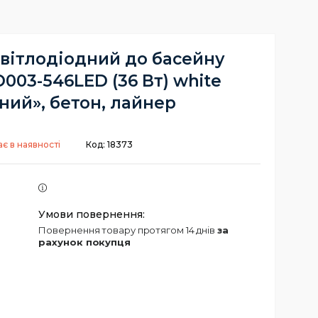
вітлодіодний до басейну
D003-546LED (36 Вт) white
ний», бетон, лайнер
є в наявності
Код:
18373
повернення товару протягом 14 днів
за
рахунок покупця