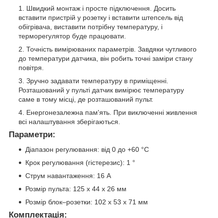
Швидкий монтаж і просте підключення. Досить
вставити пристрій у розетку і вставити штепсель від
обігрівача, виставити потрібну температуру, і
терморегулятор буде працювати.
Точність вимірюваних параметрів. Завдяки чутливого
до температури датчика, він робить точні заміри стану
повітря.
Зручно задавати температуру в приміщенні.
Розташований у пульті датчик вимірює температуру
саме в тому місці, де розташований пульт.
Енергонезалежна пам'ять. При виключенні живлення
всі налаштування зберігаються.
Параметри:
Діапазон регулювання: від 0 до +60 °С
Крок регулювання (гістерезис): 1 °
Струм навантаження: 16 А
Розмір пульта: 125 х 44 х 26 мм
Розмір блок–розетки: 102 х 53 х 71 мм
Комплектація: