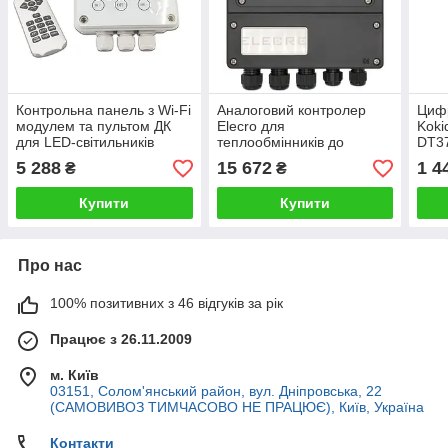
Контрольна панель з Wi-Fi
Аналоговий контролер
Циф
модулем та пультом ДК
Elecro для
Koki
для LED-світильників
теплообмінників до
DT37
Falcon
басейнів G2\SST
бата
5 288
15 672
1 4
₴
₴
Купити
Купити
Про нас
100% позитивних з 46 відгуків за рік
Працює з 26.11.2009
м. Київ
03151, Солом'янський район, вул. Дніпровська, 22
(САМОВИВОЗ ТИМЧАСОВО НЕ ПРАЦЮЄ), Київ, Україна
Контакти