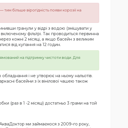
 тим більше вірогідність появи корозії на
нивши гранули у відрі з водою (змішувати у
 включеному фільтрі. Так проводиться первинна
ерез кожні 2 місяці, а якщо басейн з великим
тися від купання на 12 годин.
рямований на підтримку чистоти води. Для
 обладнання і не утворює на ньому нальотів.
ркасні басейни з їх вінілової чашею також
ки (раз в 1 -2 місяці) достатньо 3 грами на той
 АкваДоктор ми займаємося з 2009–го року,