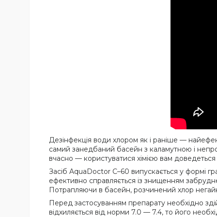
Дезінфекція води хлором як і раніше — найефек
самий занедбаний басейн з каламутною і непр
вчасно — користуватися хімією вам доведеться в
Засіб AquaDoctor C–60 випускається у формі гр
ефективно справляється із знищенням забруднень 
Потрапляючи в басейн, розчинений хлор негай
Перед застосуванням препарату необхідно зді
відхиляється від норми 7.0 — 7.4, то його необ