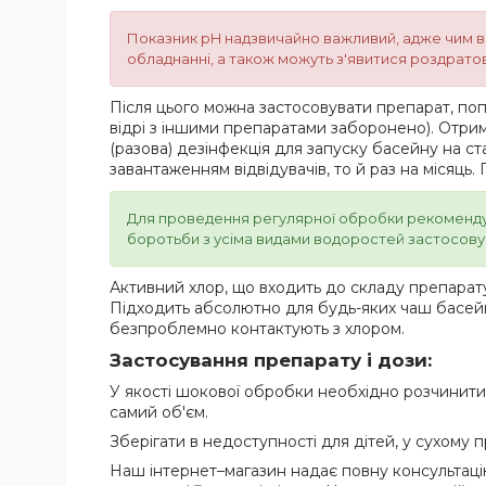
Показник pH надзвичайно важливий, адже чим вищ
обладнанні, а також можуть з'явитися роздратова
Після цього можна застосовувати препарат, по
відрі з іншими препаратами заборонено). Отри
(разова) дезінфекція для запуску басейну на ст
завантаженням відвідувачів, то й раз на місяць
Для проведення регулярної обробки рекоменд
боротьби з усіма видами водоростей застосов
Активний хлор, що входить до складу препарату
Підходить абсолютно для будь-яких чаш басейні
безпроблемно контактують з хлором.
Застосування препарату і дози:
У якості шокової обробки необхідно розчинити 10
самий об'єм.
Зберігати в недоступності для дітей, у сухому
Наш інтернет–магазин надає повну консультаці