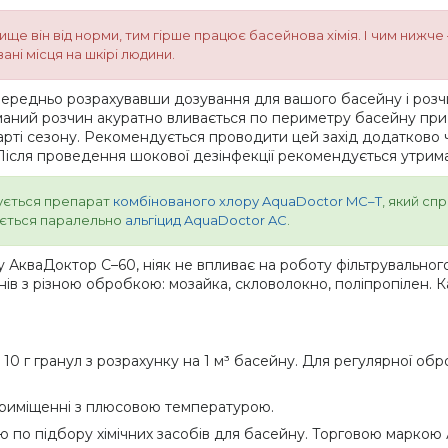
е він від норми, тим гірше працює басейнова хімія. І чим нижче —
ні місця на шкірі людини.
передньо розрахувавши дозування для вашого басейну і розчи
маний розчин акуратно вливається по периметру басейну при
арті сезону. Рекомендується проводити цей захід додатково ч
. Після проведення шокової дезінфекції рекомендується утрима
ується препарат
комбінованого хлору AquaDoctor MC–T
, який сп
ується паралельно
альгіцид AquaDoctor AC
.
 АкваДоктор C–60, ніяк не впливає на роботу фільтрувального
в з різною обробкою: мозайка, скловолокно, поліпропілен. Ка
 г гранул з розрахунку на 1 м³ басейну. Для регулярної оброб
 приміщенні з плюсовою температурою.
ю по підбору хімічних засобів для басейну. Торговою маркою