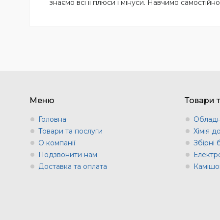
знаємо всі її плюси і мінуси. Навчимо самості
Меню
Товари 
Головна
Обладн
Товари та послуги
Хімія д
О компанії
Збірні
Подзвонити нам
Електр
Доставка та оплата
Камішов