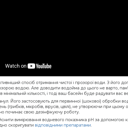
тивніший спосіб отримання чистої і прозорої води. З його д
озорою водою. Але доводити водойма до цього не варто, пам
 мінімальній кількості, і тоді ваш басейн буде радувати вас в
анул. Його застосовують для первинної (шокової) обробки вод
(грибків, мікробів, вірусів, цвілі), не утворюючи при цьому о
но починає свою дезінфікуючу роботу.
йснити вимірювання водневого показника pH за допомогою к
хідно скоригувати
відповідними препаратами
.