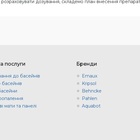
йно розраховувати дозування, складемо план внесення препарат
та послуги
Бренди
ання до басейнів
Emaux
о басейнів
Kripsol
 басейни
Behncke
оопалення
Pahlen
і мати та панелі
Aquabot