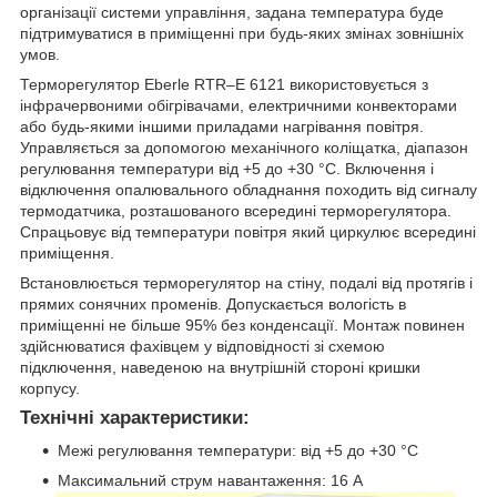
організації системи управління, задана температура буде
підтримуватися в приміщенні при будь-яких змінах зовнішніх
умов.
Терморегулятор Eberle RTR–E 6121 використовується з
інфрачервоними обігрівачами, електричними конвекторами
або будь-якими іншими приладами нагрівання повітря.
Управляється за допомогою механічного коліщатка, діапазон
регулювання температури від +5 до +30 °C. Включення і
відключення опалювального обладнання походить від сигналу
термодатчика, розташованого всередині терморегулятора.
Спрацьовує від температури повітря який циркулює всередині
приміщення.
Встановлюється терморегулятор на стіну, подалі від протягів і
прямих сонячних променів. Допускається вологість в
приміщенні не більше 95% без конденсації. Монтаж повинен
здійснюватися фахівцем у відповідності зі схемою
підключення, наведеною на внутрішній стороні кришки
корпусу.
Технічні характеристики:
Межі регулювання температури: від +5 до +30 °C
Максимальний струм навантаження: 16 А