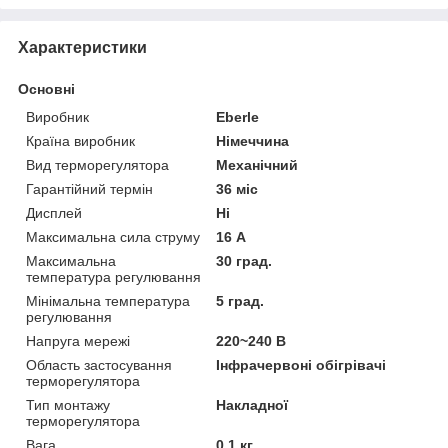
Характеристики
Основні
Виробник
Eberle
Країна виробник
Німеччина
Вид терморегулятора
Механічний
Гарантійний термін
36 міс
Дисплей
Ні
Максимальна сила струму
16 А
Максимальна
30 град.
температура регулювання
Мінімальна температура
5 град.
регулювання
Напруга мережі
220~240 В
Область застосування
Інфрачервоні обігрівачі
терморегулятора
Тип монтажу
Накладної
терморегулятора
Вага
0.1 кг