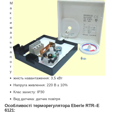
М
а
к
с
и
м
а
л
ь
н
а
п
о
т
у
жність навантаження: 3,5 кВт
Напруга живлення: 220 В ± 10%
Клас захисту: IP30
Вид датчика: датчик повітря
Особливості терморегулятора Eberle RTR–E
6121: