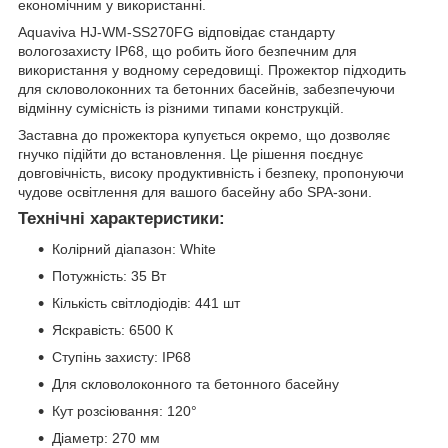
економічним у використанні.
Aquaviva HJ-WM-SS270FG відповідає стандарту
вологозахисту IP68, що робить його безпечним для
використання у водному середовищі. Прожектор підходить
для скловолоконних та бетонних басейнів, забезпечуючи
відмінну сумісність із різними типами конструкцій.
Заставна до прожектора купується окремо, що дозволяє
гнучко підійти до встановлення. Це рішення поєднує
довговічність, високу продуктивність і безпеку, пропонуючи
чудове освітлення для вашого басейну або SPA-зони.
Технічні характеристики:
Колірний діапазон: White
Потужність: 35 Вт
Кількість світлодіодів: 441 шт
Яскравість: 6500 К
Ступінь захисту: IP68
Для скловолоконного та бетонного басейну
Кут розсіювання: 120°
Діаметр: 270 мм