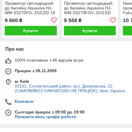
Прожектор світлодіодний
Прожектор світлодіодний
Накл
до басейну Aquaviva HJ-
до басейну Aquaviva HJ-
прож
WM-SS270FG, 252LED 18
WM-SS270FGV, 252LED
Fal
Вт RGB
18 Вт RGB
(35 
9 660
9 568
10 
₴
₴
бето
Купити
Купити
Про нас
100% позитивних з 46 відгуків за рік
Працює з 26.11.2009
м. Київ
03151, Солом'янський район, вул. Дніпровська, 22
(САМОВИВОЗ ТИМЧАСОВО НЕ ПРАЦЮЄ), Київ, Україна
Контакти
Сьогодні працює з 09:00 до 19:00
Показати весь графік роботи