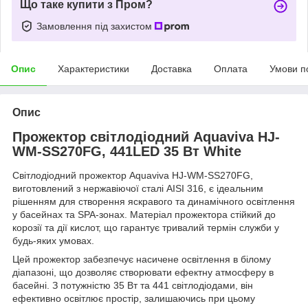
Що таке купити з Пром?
Замовлення під захистом
Опис
Характеристики
Доставка
Оплата
Умови п
Опис
Прожектор світлодіодний Aquaviva HJ-
WM-SS270FG, 441LED 35 Вт White
Світлодіодний прожектор Aquaviva HJ-WM-SS270FG,
виготовлений з нержавіючої сталі AISI 316, є ідеальним
рішенням для створення яскравого та динамічного освітлення
у басейнах та SPA-зонах. Матеріал прожектора стійкий до
корозії та дії кислот, що гарантує тривалий термін служби у
будь-яких умовах.
Цей прожектор забезпечує насичене освітлення в білому
діапазоні, що дозволяє створювати ефектну атмосферу в
басейні. З потужністю 35 Вт та 441 світлодіодами, він
ефективно освітлює простір, залишаючись при цьому