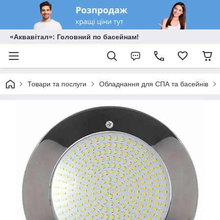
«Аквавітал»: Головний по басейнам!
Товари та послуги
Обладнання для СПА та басейнів