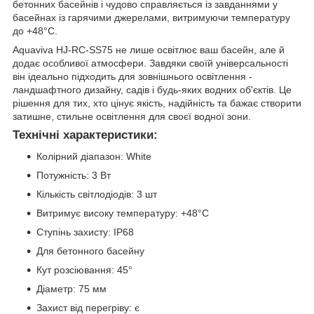
бетонних басейнів і чудово справляється із завданнями у
басейнах із гарячими джерелами, витримуючи температуру
до +48°С.
Aquaviva HJ-RC-SS75 не лише освітлює ваш басейн, але й
додає особливої атмосфери. Завдяки своїй універсальності
він ідеально підходить для зовнішнього освітлення -
ландшафтного дизайну, садів і будь-яких водних об'єктів. Це
рішення для тих, хто цінує якість, надійність та бажає створити
затишне, стильне освітлення для своєї водної зони.
Технічні характеристики:
Колірний діапазон: White
Потужність: 3 Вт
Кількість світлодіодів: 3 шт
Витримує високу температуру: +48°С
Ступінь захисту: IP68
Для бетонного басейну
Кут розсіювання: 45°
Діаметр: 75 мм
Захист від перегріву: є