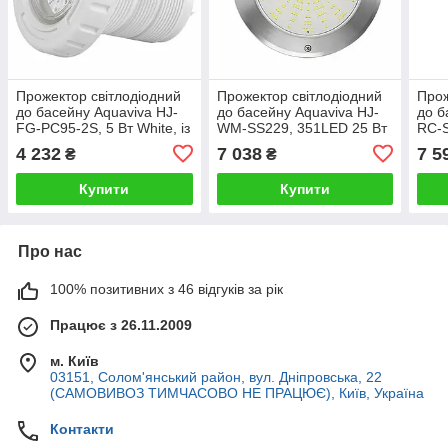
Прожектор світлодіодний
Прожектор світлодіодний
Прож
до басейну Aquaviva HJ-
до басейну Aquaviva HJ-
до б
FG-PC95-2S, 5 Вт White, із
WM-SS229, 351LED 25 Вт
RC-S
закладною
White, під бетон
із з
4 232
7 038
7 5
₴
₴
Купити
Купити
Про нас
100% позитивних з 46 відгуків за рік
Працює з 26.11.2009
м. Київ
03151, Солом'янський район, вул. Дніпровська, 22
(САМОВИВОЗ ТИМЧАСОВО НЕ ПРАЦЮЄ), Київ, Україна
Контакти