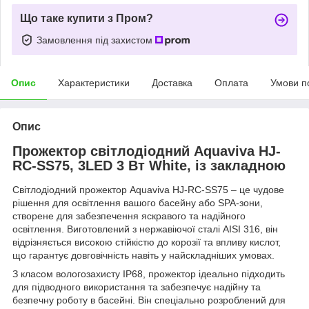
Що таке купити з Пром?
Замовлення під захистом
Опис
Характеристики
Доставка
Оплата
Умови п
Опис
Прожектор світлодіодний Aquaviva HJ-
RC-SS75, 3LED 3 Вт White, із закладною
Світлодіодний прожектор Aquaviva HJ-RC-SS75 – це чудове
рішення для освітлення вашого басейну або SPA-зони,
створене для забезпечення яскравого та надійного
освітлення. Виготовлений з нержавіючої сталі AISI 316, він
відрізняється високою стійкістю до корозії та впливу кислот,
що гарантує довговічність навіть у найскладніших умовах.
З класом вологозахисту IP68, прожектор ідеально підходить
для підводного використання та забезпечує надійну та
безпечну роботу в басейні. Він спеціально розроблений для